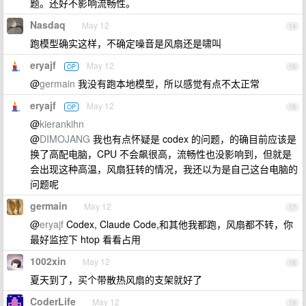
题。还好不影响流畅性。
Nasdaq
May 12
14
跑模型确实这样，不确定噪音是风扇还是啸叫
eryajf
May 12
OP
15
@
germain
我没有跑本地模型，所以感觉有点不太正常
eryajf
May 12
OP
16
@
kierankihn
@
DIMOJANG
我也有点怀疑是 codex 的问题，的确目前应该是
换了高配电脑，CPU 不会飙很高，流畅性也没影响到，但就是
会出现这种高温，风扇狂转的情况，我还以为是自己这台电脑的
问题呢
germain
May 12
17
@
eryajf
Codex, Claude Code,和其他我都跑，风扇都不转，你
最好监控下 htop 看看占用
1002xin
May 12
18
夏天到了，买个带散热风扇的支架就好了
CoderLife
May 12
19