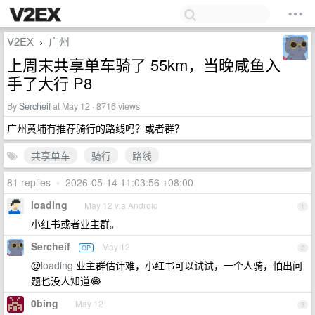
V2EX
广州
›
上周末共享单车骑了 55km，当晚咸鱼入
手了大行 P8
By
Sercheif
at May 12 · 8716 views
广州黄埔有推荐骑行的路线吗？或者群？
共享单车
骑行
路线
81 replies
•
2026-05-14 11:03:56 +08:00
loading
May 12 via Android
1
小红书或者业主群。
Sercheif
May 12
OP
2
@
loading
业主群估计难，小红书可以试试，一个人骑，怕出问
题也没人知道😂
0bing
May 12
3