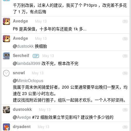
千万别改装，过来人的建议，我买了个 P10pro ，改完差不多花
了 1 万，有点后悔
Avedge
May 13
71
P8 是真保值，十多年的车还能卖 1k 多...
Avedge
May 13
72
@
dustookk
换细胎
Sercheif
May 13
OP
73
@
lambdaX999
改不完，根本改不完
snowl
May 13
74
@
MimicOctopus
我属于周末休闲骑爱好者，200 公里通常要早出晚归一整天，均
速在 23 公里/小时左右。
建议找找附近骑行圈子，组队一起骑才欢乐，一个人不好坚持。
dustookk
May 13
75
@
Avedge
#72 细胎效果立竿见影吗? 建议换个多少钱的
dryadent
May 13
76