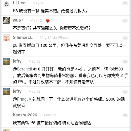
LLLeo
May 12
23
P8 我也有一辆 确实不错。改装潜力也大。
wu67
May 12
4
24
不是哥们? 共享骑那么久, 你蛋蛋不难受吗?
SilenceLL
May 12 via iPhone
25
p8 青春版单日 120 公里，但我在东莞深圳交界处。要不可以一
起骑车
Iefty
May 12
26
@
Sercheif
#10 好好好，我的也是 4+2 ，之前有一辆 fold500
，放后备箱去到生物岛骑非常舒服，看来我也可以考虑找找 2 手
的 P8 。不过对改装不了解，不知道有没有坑
Iefty
May 12
27
@
FringJX
礼貌问一下，什么渠道能有这个价格呢。2800 的话
就很香
hanzhu2026
May 12
28
我有两辆 P8 这车挺好骑的 特别适合闲溜达