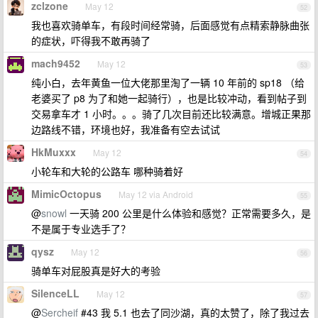
zclzone
May 12
52
我也喜欢骑单车，有段时间经常骑，后面感觉有点精索静脉曲张
的症状，吓得我不敢再骑了
mach9452
May 12
53
纯小白，去年黄鱼一位大佬那里淘了一辆 10 年前的 sp18 （给
老婆买了 p8 为了和她一起骑行），也是比较冲动，看到帖子到
交易拿车才 1 小时。。。骑了几次目前还比较满意。增城正果那
边路线不错，环境也好，我准备有空去试试
HkMuxxx
May 12
54
小轮车和大轮的公路车 哪种骑着好
MimicOctopus
May 12 via Android
55
@
snowl
一天骑 200 公里是什么体验和感觉？正常需要多久，是
不是属于专业选手了？
qysz
May 12
56
骑单车对屁股真是好大的考验
SilenceLL
May 12
57
@
Sercheif
#43 我 5.1 也去了同沙湖，真的太赞了，除了我过去