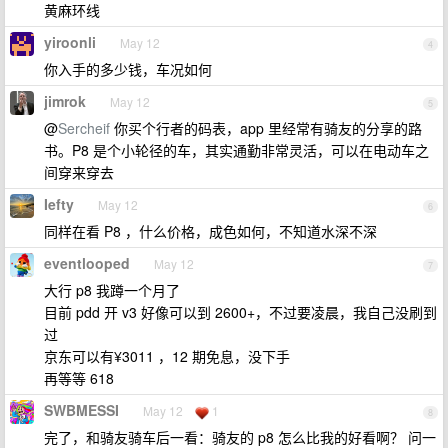
黄麻环线
yiroonli
May 12
4
你入手的多少钱，车况如何
jimrok
May 12
5
@
Sercheif
你买个行者的码表，app 里经常有骑友的分享的路
书。P8 是个小轮径的车，其实通勤非常灵活，可以在电动车之
间穿来穿去
Iefty
May 12
6
同样在看 P8 ，什么价格，成色如何，不知道水深不深
eventlooped
May 12
7
大行 p8 我蹲一个月了
目前 pdd 开 v3 好像可以到 2600+，不过要凌晨，我自己没刷到
过
京东可以有¥3011 ，12 期免息，没下手
再等等 618
SWBMESSI
May 12
1
8
完了，和骑友骑车后一看：骑友的 p8 怎么比我的好看啊？ 问一