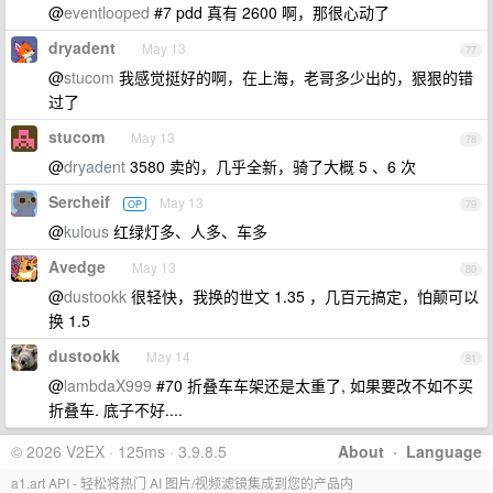
@
eventlooped
#7 pdd 真有 2600 啊，那很心动了
dryadent
May 13
77
@
stucom
我感觉挺好的啊，在上海，老哥多少出的，狠狠的错
过了
stucom
May 13
78
@
dryadent
3580 卖的，几乎全新，骑了大概 5 、6 次
Sercheif
May 13
OP
79
@
kulous
红绿灯多、人多、车多
Avedge
May 13
80
@
dustookk
很轻快，我换的世文 1.35 ，几百元搞定，怕颠可以
换 1.5
dustookk
May 14
81
@
lambdaX999
#70 折叠车车架还是太重了, 如果要改不如不买
折叠车. 底子不好....
© 2026 V2EX · 125ms · 3.9.8.5
About
·
Language
a1.art API - 轻松将热门 AI 图片/视频滤镜集成到您的产品内