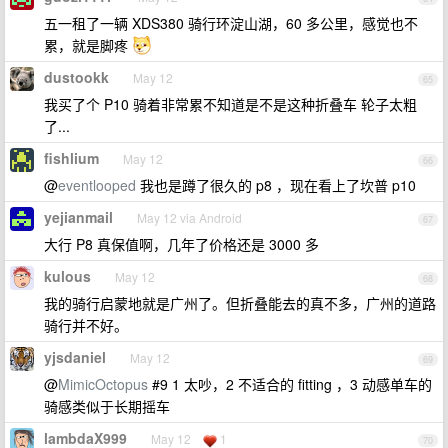
五一租了一辆 XDS380 骑行环淀山湖，60 多公里，感觉也不
累，就是脚疼
dustookk
May 12
65
我买了个 P10 骑着非常累不知道是不是这种折叠车 轮子太粗
了...
fishlium
May 12
66
@
eventlooped
我也是蹲了很久的 p8 ，现在看上了坎普 p10
yejianmail
May 12 via Android
67
大行 P8 真保值啊，几年了价格还是 3000 多
kulous
May 12
68
我的骑行启蒙地就是广州了。但折叠能去的真不多，广州的道路
骑行并不好。
yjsdaniel
May 12
69
@
MimicOctopus
#9 1 太吵，2 不适合的 fitting ，3 动感单车的
骑感类似于长期摇车
lambdaX999
May 12
1
70