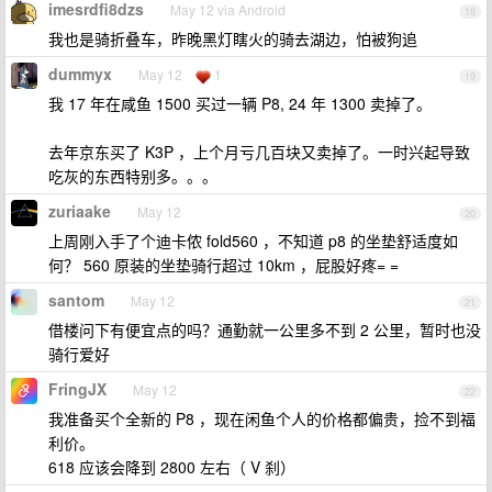
imesrdfi8dzs
May 12 via Android
18
我也是骑折叠车，昨晚黑灯瞎火的骑去湖边，怕被狗追
dummyx
May 12
1
19
我 17 年在咸鱼 1500 买过一辆 P8, 24 年 1300 卖掉了。
去年京东买了 K3P ，上个月亏几百块又卖掉了。一时兴起导致
吃灰的东西特别多。。。
zuriaake
May 12
20
上周刚入手了个迪卡侬 fold560 ，不知道 p8 的坐垫舒适度如
何？ 560 原装的坐垫骑行超过 10km ，屁股好疼= =
santom
May 12
21
借楼问下有便宜点的吗？通勤就一公里多不到 2 公里，暂时也没
骑行爱好
FringJX
May 12
22
我准备买个全新的 P8 ，现在闲鱼个人的价格都偏贵，捡不到福
利价。
618 应该会降到 2800 左右（ V 刹）