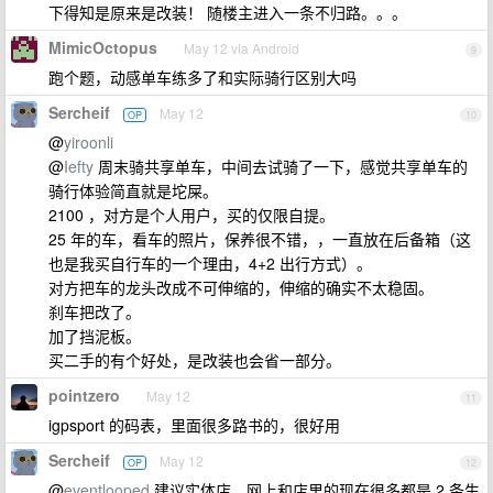
下得知是原来是改装！ 随楼主进入一条不归路。。。
MimicOctopus
May 12 via Android
9
跑个题，动感单车练多了和实际骑行区别大吗
Sercheif
May 12
OP
10
@
yiroonli
@
Iefty
周末骑共享单车，中间去试骑了一下，感觉共享单车的
骑行体验简直就是坨屎。
2100 ，对方是个人用户，买的仅限自提。
25 年的车，看车的照片，保养很不错，，一直放在后备箱（这
也是我买自行车的一个理由，4+2 出行方式）。
对方把车的龙头改成不可伸缩的，伸缩的确实不太稳固。
刹车把改了。
加了挡泥板。
买二手的有个好处，是改装也会省一部分。
pointzero
May 12
11
igpsport 的码表，里面很多路书的，很好用
Sercheif
May 12
OP
12
@
eventlooped
建议实体店，网上和店里的现在很多都是 2 条生