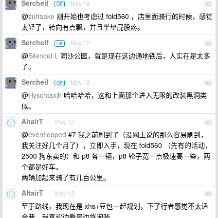
Sercheif
May 12
OP
42
@
zuriaake
刚开始也考虑过 fold560 ，店里面骑行的时候，感觉
太轻了，转向有点飘，并且坐垫屁股疼。
Sercheif
May 12
OP
43
@
SilenceLL
同沙公园，就是现在这边通地铁后，人实在是太多
了。
Sercheif
May 12
OP
44
@
Hyschtaxjh
哈哈哈哈，这和上面那个进入无限的改装黑洞类
似。
AltairT
May 12
45
@
eventlooped
#7 我之前刷到了（没网上说的那么容易刷到，
我关注好几个月了），立即入手，现在 fold560 （先有的活动，
2500 狗东卖的）和 p8 各一辆，p8 轮子宽一点极速高一些，两
个都是好车。
两辆加起来骑了有几百公里。
AltairT
May 12
46
至于路线，我现在是 xhs+豆包一起规划，下了行者感觉不太适
合我，我喜欢边看景边悠闲骑