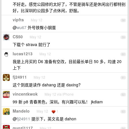
不好走。感觉公园修的太好了，不管是骑车还是休闲出行都特别
好，比深圳的公园多了点休闲，舒服。
vipfts
May 12
58
@
wu67
外号铁臀小钢蛋
CS50
May 12
59
下载个 strava 就行了
lucas1213
May 12
60
我是上月买的 D6 准备有空改，目前最长单日 50 多，均速 20
上下
fj24911
May 12
61
这个到底是读作 dahang 还是 daxing?
vincentkwok
May 12 via iPhone
62
99 新 p8 青春黑色，深圳。有兴趣可以私！ jkdiam
Mandelo
May 12
1
63
@
fj24911
提示下，英文名是 dahon
guozi1117
May 12
64