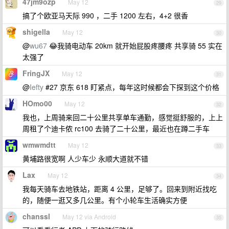
47jm9ozp
May 12
29
搞了个欧亚马天际 990 ，二手 1200 左右，4+2 很香
shigella
May 12
30
@
wu67
😂我骑电动车 20km 就开始屁股疼腰疼 共享骑 55 实在
太强了
FringJX
May 12
31
@
Iefty
#27 京东 618 盯紧点，每年这时候都会下探到这个价格
HOmo00
May 12
32
我也，上周骑来回二十公里共享单车通勤，感觉挺舒服的，上上
周租了个迪卡侬 rc100 去骑了二十公里，最近也在蹲二手车
wmwmdtt
May 12
33
黄埔路很宽啊 人少车少 永顺大道就不错
Lax
May 12
34
我每天骑车去地铁站，距离 4 公里，足够了。回来到附近找吃
的，随便一逛又多几公里。有个小轮车生活确实方便
chanssl
May 12 via Android
35