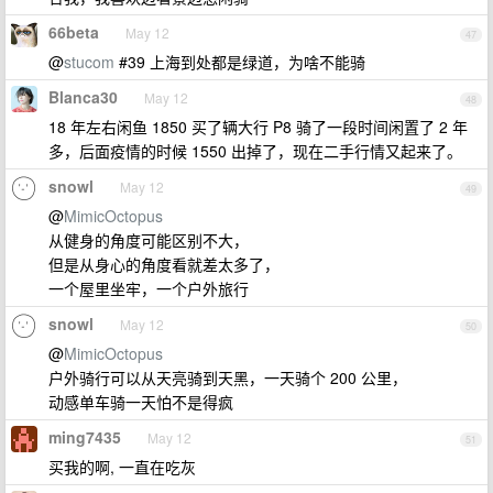
66beta
May 12
47
@
stucom
#39 上海到处都是绿道，为啥不能骑
Blanca30
May 12
48
18 年左右闲鱼 1850 买了辆大行 P8 骑了一段时间闲置了 2 年
多，后面疫情的时候 1550 出掉了，现在二手行情又起来了。
snowl
May 12
49
@
MimicOctopus
从健身的角度可能区别不大，
但是从身心的角度看就差太多了，
一个屋里坐牢，一个户外旅行
snowl
May 12
50
@
MimicOctopus
户外骑行可以从天亮骑到天黑，一天骑个 200 公里，
动感单车骑一天怕不是得疯
ming7435
May 12
51
买我的啊, 一直在吃灰