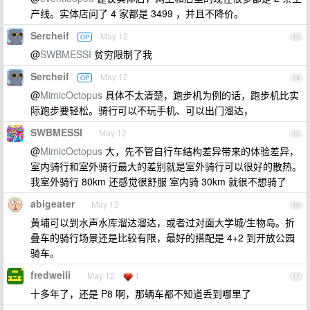
产线。实体店问了 4 家都是 3499 ，并且不降价。
Sercheif
May 12
OP
13
@
SWBMESSI
贫穷限制了我
Sercheif
May 12
OP
14
@
MimicOctopus
具体不太清楚，跑步机为例的话，跑步机比实
际跑步要轻松。骑行可以不玩手机、可以出门溜达，
SWBMESSI
May 12
15
@
MimicOctopus
大，先不管自行车结构差异带来的体验差异，
室内骑行和室外骑行最大的差别就是室外骑行可以很好的散热。
我室外骑行 80km 还感觉很舒服 室内骑 30km 就很不想骑了
abigeater
May 12
16
黄埔可以到水声水库溜达溜达，或者过对面大学城/生物岛。折
叠车的骑行场景还是比较有限，最好的搭配是 4+2 到开放公园
骑车。
fredweili
May 12
1
17
十多年了，还是 P8 啊，那辆车都不知道丢到哪里了