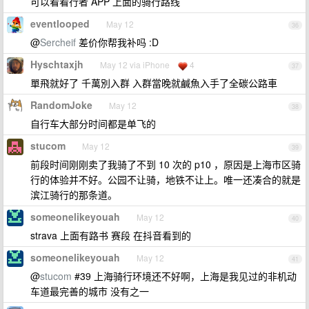
可以看看行者 APP 上面的骑行路线
eventlooped
May 12
36
@
Sercheif
差价你帮我补吗 :D
Hyschtaxjh
May 12 via iPhone
4
37
單飛就好了 千萬別入群 入群當晚就鹹魚入手了全碳公路車
RandomJoke
May 12
38
自行车大部分时间都是单飞的
stucom
May 12
39
前段时间刚刚卖了我骑了不到 10 次的 p10 ，原因是上海市区骑
行的体验并不好。公园不让骑，地铁不让上。唯一还凑合的就是
滨江骑行的那条道。
someonelikeyouah
May 12
40
strava 上面有路书 赛段 在抖音看到的
someonelikeyouah
May 12
41
@
stucom
#39 上海骑行环境还不好啊，上海是我见过的非机动
车道最完善的城市 没有之一