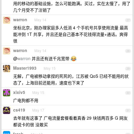
用的移动的基础设施，怎么可能跑满。买过，实在太慢了，用了
几个月受不了注销了
warron
May 14
27
坐标北京，刚办理家庭多人低消 4 个手机号共享使用流量 最高
能冲到 1T 共享，并且还是自己基本不花钱得流量+通话。爽得
很
warron
May 14
28
@
warron
并且还有送千兆宽带
Master1993
May 15
29
无解，广电被移动拿捏的死死的，江苏被 QoS 已经不能用的状
态了，上海目前还能用，速度也下来了
xixiv5
May 15
30
广电狗都不用
cs419
May 17
31
去年就有这事了 广电流量套餐看着真香 29 块钱两百多 G 网友
都说卡的很 没敢买