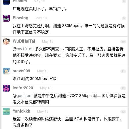
Essaim
May 13
8
广电现在真用不了。早销户了。
Flowing
May 13
9
我在上海感觉还行啊，测速 330Mbps 。唯一的问题就是有时候
在地下室信号不稳定
WuDiHaiTai
May 13
10
@
my101du
多久都不用交，打客服人工，不用扯皮，直接告诉
他不接受违约金，现在要去工信部投诉了，马上那边客服就把违
约金退了。
steve009
May 13
11
浙江测试 300Mbps 正常
leefor2020
May 13
12
@
gaojiren
,就是中午之后测速不超过 3Mbps 啊....实际体验就是
发文本信息都转两圈
Yanickkk
May 13
13
我第一次续费的时候还挺快，后面 5GA 也没有了，也限速了，
我准备抛了