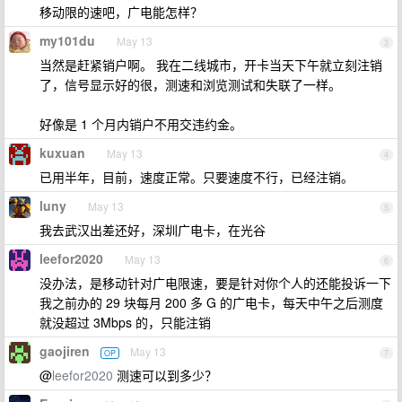
移动限的速吧，广电能怎样？
my101du
May 13
3
当然是赶紧销户啊。 我在二线城市，开卡当天下午就立刻注销
了，信号显示好的很，测速和浏览测试和失联了一样。
好像是 1 个月内销户不用交违约金。
kuxuan
May 13
4
已用半年，目前，速度正常。只要速度不行，已经注销。
luny
May 13
5
我去武汉出差还好，深圳广电卡，在光谷
leefor2020
May 13
6
没办法，是移动针对广电限速，要是针对你个人的还能投诉一下
我之前办的 29 块每月 200 多 G 的广电卡，每天中午之后测度
就没超过 3Mbps 的，只能注销
gaojiren
May 13
OP
7
@
leefor2020
测速可以到多少？