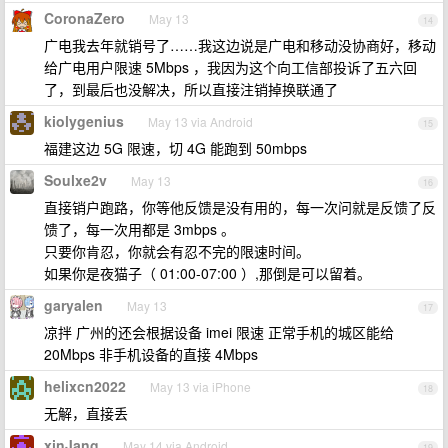
CoronaZero
May 13
14
广电我去年就销号了……我这边说是广电和移动没协商好，移动
给广电用户限速 5Mbps ，我因为这个向工信部投诉了五六回
了，到最后也没解决，所以直接注销掉换联通了
kiolygenius
May 13 via Android
15
福建这边 5G 限速，切 4G 能跑到 50mbps
Soulxe2v
May 13
16
直接销户跑路，你等他反馈是没有用的，每一次问就是反馈了反
馈了，每一次用都是 3mbps 。
只要你肯忍，你就会有忍不完的限速时间。
如果你是夜猫子（ 01:00-07:00 ）,那倒是可以留着。
garyalen
May 13
17
凉拌 广州的还会根据设备 imei 限速 正常手机的城区能给
20Mbps 非手机设备的直接 4Mbps
helixcn2022
May 13 via iPhone
18
无解，直接丢
xinJang
May 14 via Android
19