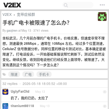
V2EX
宽带症候群
›
手机广电卡被限速了怎么办？
By
gaojiren
at May 13 · 3741 views
坐标武汉，几个月前办理的广电手机卡，价格实惠，但速度非常不理
想，测速最快 28Mbps ，通常在 10Mbps 左右。经过多个位置测速，
CellularZ 信号数据分析，同样位置的移动卡测试对比，基本确定是被
限速了。打电话投诉，一开始基础客服说帮忙刷新下，测试后依然没
变化。继续反馈，收到回电说他们已经反馈上面领导，被限速了。大
家有遇到这个情况吗？下一步怎么走？
限速
广电
手机卡
32 replies
•
2026-05-18 18:05:52 +08:00
UglyFatOld
May 13
1
扔了，我的已扔，太拉了
titanium98118
May 13
2