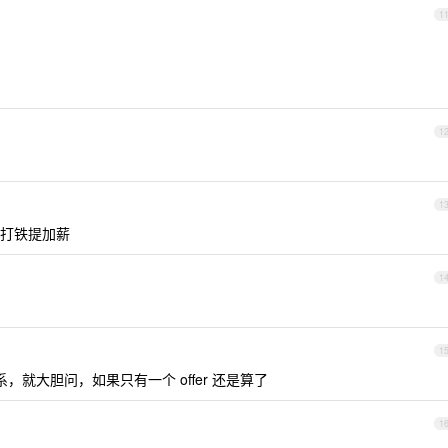
1
1
1
打铁提加薪
1
1
系，就大胆问，如果只有一个 offer 还是算了
1