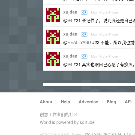
xujdan
May 14 via iPhone
OP
@
94
#21 长记性了，说到底还是自己
xujdan
May 14 via iPhone
OP
@
REALLYASD
#22 不能，所以我也
xujdan
May 14 via iPhone
OP
@
94
#21 其实也跟自己心急了有换照，
About
·
Help
·
Advertise
·
Blog
·
API
创意工作者们的社区
World is powered by solitude
VERSION: 3.9.8.5 · 54ms ·
UTC 19:36
·
PVG 03:36
·
LAX 1