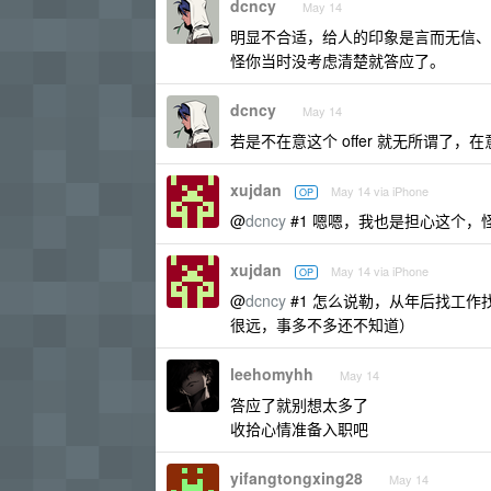
dcncy
May 14
明显不合适，给人的印象是言而无信、
怪你当时没考虑清楚就答应了。
dcncy
May 14
若是不在意这个 offer 就无所谓了，
xujdan
May 14 via iPhone
OP
@
dcncy
#1 嗯嗯，我也是担心这个
xujdan
May 14 via iPhone
OP
@
dcncy
#1 怎么说勒，从年后找工
很远，事多不多还不知道）
leehomyhh
May 14
答应了就别想太多了
收拾心情准备入职吧
yifangtongxing28
May 14