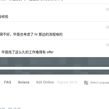
2
没经验
2
觉得不好，毕竟也考虑了 hr 那边的流程啥的
2
毕竟找了这么久的工作难得有 offer
·
FAQ
·
Solana
·
925 Online
Highest 6679
·
Select Languag
2:36
·
JFK 15:36