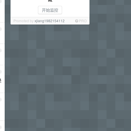
1
开始监控
Promoted by
xjiang1982154112
PRO
2
3
4
是
5
6