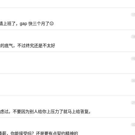
1
情上班了，gap 快三个月了😑
1
fer 的底气，不过终究还是不太好
1
2
2
虑过。不要因为别人给你上压力了就马上给答复。
2
量降薪，你能接受吗？还是要有点契约精神的