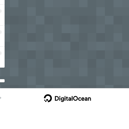
3
4
5
e