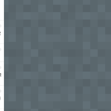
7
定
8
9
资
0
薪