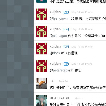
不如进去转正后，再找合适时机提涨薪
xujdan
May 14 via iPhone
OP
@
leehomyhh
#5 嗯嗯，不过要收拾心
xujdan
May 14 via iPhone
OP
@
alphagao
#15 是的，没有其他 of
xujdan
May 14 via iPhone
OP
@
docx
#13 有道理
xujdan
May 14 via iPhone
OP
@
peteretep
#11 确实
94
May 14
这回长记性了，所有的决定都要好好考
REALLYASD
May 14
反过来想如果 hr 口头答应后找你商