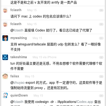
这是不是和之前 v 友开发的 antify 是一类产品
fciasth
May 15
29
请问下 mac 上 codex 的包名应该填什么？
fciasth
May 15
30
@
fciasth
直接填 Codex 就行了，看日志已经走了代理了
mywaiting
May 15
31
支持 wireguard/tailscale 层面的 udp 包转发么？看了一眼好像
不支持
takeshima
May 15 via iPhone
32
tun 的好处最主要还是无感，不用去想哪个软件需要代理哪个软
件不需要
fsiisx
May 15
33
@
zhuyao
export 的方式，app 不一定遵守的，这类软件等于是
强制劫持流量到 proxy ，还是有区别的。
quietDown
May 15
34
@
fciasth
我使用 codesign -dr - /Applications/
Codex.app
查出