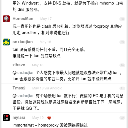
用的 Windivert ，支持 DNS 劫持，就是为了指向 mihomo 自带
的 dns 服务器。
HonesMan
May 17
68
我一直用的也是 clash 后台挂着，浏览器通过 foxproxy 其他应
用走 proxifier ，相对来说也还行
snxiaojian
May 18
69
tun 没有感觉到任何不适，而且完全无感。
谁能说一下 tun 到底啥缺点
zlhsvc
May 18
70
@
snxiaojian
个人感觉下来最大问题就是没办法正常启动 tun 。
tun 会跟很多奇怪的东西冲突，比如开 tun 就不能开热点
Tmss2
May 18 via Android
71
@
snxiaojian
有个场景用 tun 就不行：微信的 PC 与手机的消息
备份。微信这货貌似是通过网络名来判断是否处于同一局域网，
于是就 GG 了。
mylara
May 19
1
72
immortalwrt + homeproxy 没被网络烦恼过