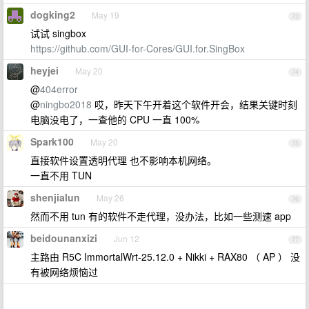
dogking2
May 19
73
试试 singbox
https://github.com/GUI-for-Cores/GUI.for.SingBox
heyjei
May 20
74
@
404error
@
ningbo2018
哎，昨天下午开着这个软件开会，结果关键时刻
电脑没电了，一查他的 CPU 一直 100%
Spark100
May 20
75
直接软件设置透明代理 也不影响本机网络。
一直不用 TUN
shenjialun
May 26
76
然而不用 tun 有的软件不走代理，没办法，比如一些测速 app
beidounanxizi
Jun 12
77
主路由 R5C ImmortalWrt-25.12.0 + Nikki + RAX80 （ AP ） 没
有被网络烦恼过