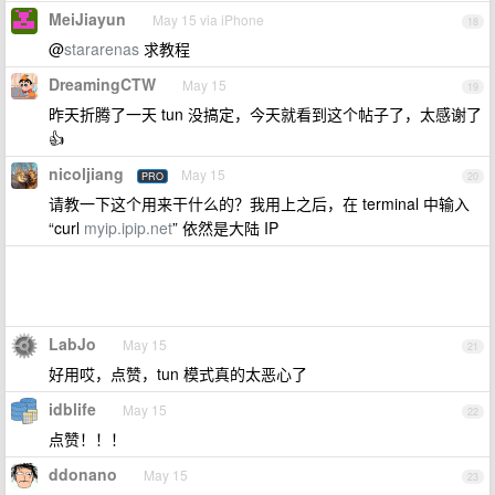
MeiJiayun
May 15 via iPhone
18
@
stararenas
求教程
DreamingCTW
May 15
19
昨天折腾了一天 tun 没搞定，今天就看到这个帖子了，太感谢了
👍
nicoljiang
May 15
PRO
20
请教一下这个用来干什么的？我用上之后，在 terminal 中输入
“curl
myip.ipip.net
” 依然是大陆 IP
LabJo
May 15
21
好用哎，点赞，tun 模式真的太恶心了
idblife
May 15
22
点赞！！！
ddonano
May 15
23