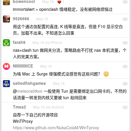
bowencool
May 16
1
62
immortalwrt + openclash 情绪稳定，没有被网络烦恼过
9526666
May 16
63
用这个通达信配置的直连, K 线等是直连，但是 F10 显示空白
页，加载不出来。不知道怎么回事
farah9
May 16 via iPhone
64
nas+clash tun 做网关分流，策略路由不打扰 nas 本机流量，个
人的完美方案。
NIIIIIIIIIICE
May 16
65
为啥 Mac 上 Surge 增强模式没感觉有这些问题？
saltedfishgames
May 16
66
@
meteora0tkvo
一般使用 Tun 是需要绑定出口网卡的，不然的
话流量一转发到内核又要被 tun 劫持回来
Tmss2
May 16 via Android
67
自荐一下自己的开源项目
WinTProxy
https://www.github.com/NukaColaM/WinTproxy