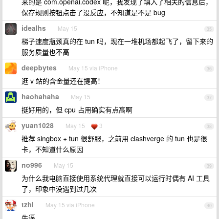
来的是 com.openai.codex 呢，我发现了填入了相关的信息后，
保存规则按钮点击了没反应，不知道是不是 bug
idealhs
May 15
35
梯子速度瓶颈真的在 tun 吗，现在一堆机场都起飞了，留下来的
服务质量也不高
deepbytes
May 15 via iPhone
36
逛 v 站的含金量还在提高！
haohahaha
May 15
37
挺好用的，但 cpu 占用确实有点高啊
yuan1028
May 15
3
38
推荐 singbox + tun 很舒服，之前用 clashverge 的 tun 也是很
卡，不知道什么原因
no996
May 15
39
为什么我电脑直接使用系统代理就直接可以运行时偶有 AI 工具
了，印象中没遇到过几次
tzhl
May 15 via iPhone
40
牛逼