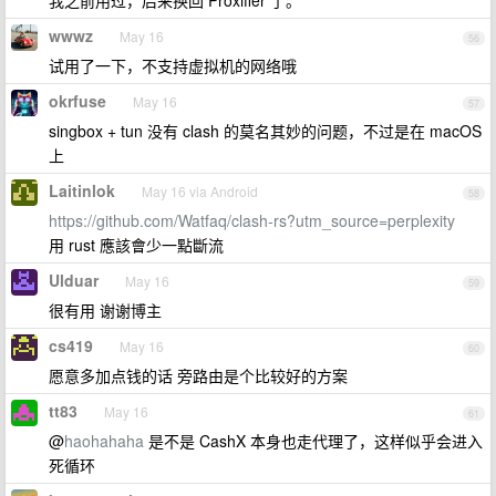
我之前用过，后来换回 Proxifier 了。
wwwz
May 16
56
试用了一下，不支持虚拟机的网络哦
okrfuse
May 16
57
singbox + tun 没有 clash 的莫名其妙的问题，不过是在 macOS
上
Laitinlok
May 16 via Android
58
https://github.com/Watfaq/clash-rs?utm_source=perplexity
用 rust 應該會少一點斷流
Ulduar
May 16
59
很有用 谢谢博主
cs419
May 16
60
愿意多加点钱的话 旁路由是个比较好的方案
tt83
May 16
61
@
haohahaha
是不是 CashX 本身也走代理了，这样似乎会进入
死循环