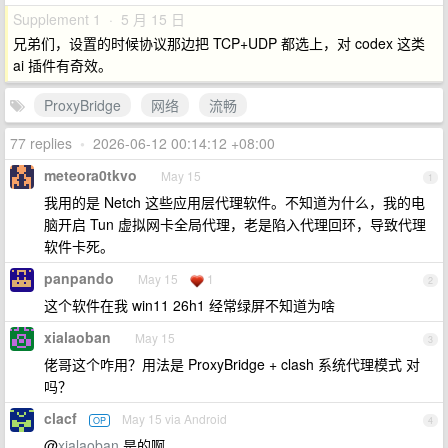
Supplement 1 · 5 月 15 日
兄弟们，设置的时候协议那边把 TCP+UDP 都选上，对 codex 这类
ai 插件有奇效。
ProxyBridge
网络
流畅
77 replies
•
2026-06-12 00:14:12 +08:00
meteora0tkvo
May 15
1
我用的是 Netch 这些应用层代理软件。不知道为什么，我的电
脑开启 Tun 虚拟网卡全局代理，老是陷入代理回环，导致代理
软件卡死。
panpando
May 15
1
2
这个软件在我 win11 26h1 经常绿屏不知道为啥
xialaoban
May 15
3
佬哥这个咋用？用法是 ProxyBridge + clash 系统代理模式 对
吗？
clacf
May 15 via Android
OP
4
@
xialaoban
是的啊