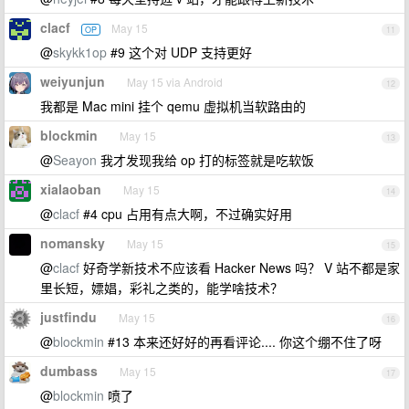
clacf
May 15
OP
11
@
skykk1op
#9 这个对 UDP 支持更好
weiyunjun
May 15 via Android
12
我都是 Mac mini 挂个 qemu 虚拟机当软路由的
blockmin
May 15
13
@
Seayon
我才发现我给 op 打的标签就是吃软饭
xialaoban
May 15
14
@
clacf
#4 cpu 占用有点大啊，不过确实好用
nomansky
May 15
15
@
clacf
好奇学新技术不应该看 Hacker News 吗？ V 站不都是家
里长短，嫖娼，彩礼之类的，能学啥技术？
justfindu
May 15
16
@
blockmin
#13 本来还好好的再看评论.... 你这个绷不住了呀
dumbass
May 15
17
@
blockmin
喷了