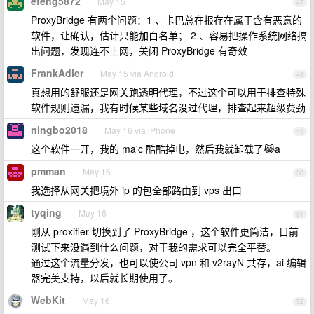
efeng5872
May 15
47
ProxyBridge 有两个问题：1 、卡巴总在报存在属于含有恶意的
软件，让确认，估计只能加白名单； 2 、容易把操作系统网络搞
出问题，发现连不上网，关闭 ProxyBridge 有奇效
FrankAdler
May 15 via Android
48
真想用的舒服还是网关跑透明代理，不过这个可以用于排查特殊
软件规则遗漏，我有时候某些域名没过代理，排查起来超级费劲
ningbo2018
May 16 via iPhone
49
这个软件一开，我的 ma'c 酷酷掉电，然后我就卸载了😹a
pmman
May 16
50
我选择从网关把境外 ip 的包全部路由到 vps 出口
tyqing
May 16
51
刚从 proxifier 切换到了 ProxyBridge ，这个软件更简洁，目前
测试下来没遇到什么问题，对于我的需求可以完全平替。
通过这个流量分发，也可以使公司 vpn 和 v2rayN 共存，ai 编辑
器完美支持，以后就长期使用了。
WebKit
May 16
52