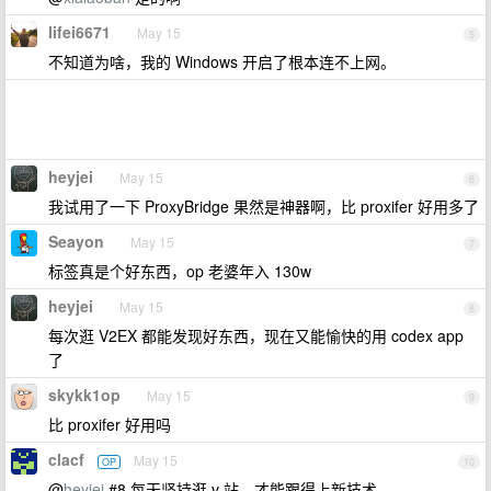
lifei6671
May 15
5
不知道为啥，我的 Windows 开启了根本连不上网。
heyjei
May 15
6
我试用了一下 ProxyBridge 果然是神器啊，比 proxifer 好用多了
Seayon
May 15
7
标签真是个好东西，op 老婆年入 130w
heyjei
May 15
8
每次逛 V2EX 都能发现好东西，现在又能愉快的用 codex app
了
skykk1op
May 15
9
比 proxifer 好用吗
clacf
May 15
OP
10
@
heyjei
#8 每天坚持逛 v 站，才能跟得上新技术