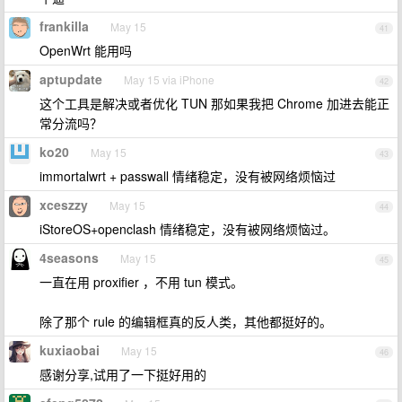
frankilla
May 15
41
OpenWrt 能用吗
aptupdate
May 15 via iPhone
42
这个工具是解决或者优化 TUN 那如果我把 Chrome 加进去能正
常分流吗？
ko20
May 15
43
immortalwrt + passwall 情绪稳定，没有被网络烦恼过
xceszzy
May 15
44
iStoreOS+openclash 情绪稳定，没有被网络烦恼过。
4seasons
May 15
45
一直在用 proxifier ，不用 tun 模式。
除了那个 rule 的编辑框真的反人类，其他都挺好的。
kuxiaobai
May 15
46
感谢分享,试用了一下挺好用的