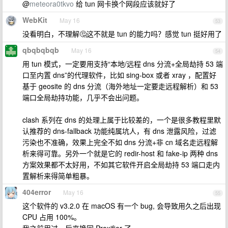
@
meteora0tkvo
给 tun 网卡换个网段应该就好了
WebKit
May 16
53
没看明白，不理解🤔这不就是 tun 的能力吗？感觉 tun 挺好用了
qbqbqbqb
May 16
54
用 tun 模式，一定要用支持“本地/远程 dns 分流+全局劫持 53 端
口至内置 dns”的代理软件，比如 sing-box 或者 xray ，配置好
基于 geosite 的 dns 分流（海外地址一定要走远程解析）和 53
端口全局劫持功能，几乎不会出问题。
clash 系列在 dns 的处理上属于比较差的，一个是很多教程里默
认推荐的 dns-fallback 功能纯属坑人，有 dns 泄露风险，过滤
污染也不准确，效果上完全不如 dns 分流+非 cn 域名走远程解
析来得可靠。另外一个就是它的 redir-host 和 fake-ip 两种 dns
方案效果都不太好用，不如其它软件开启全局劫持 53 端口走内
置解析来得简单粗暴。
404error
May 16
55
这个软件的 v3.2.0 在 macOS 有一个 bug, 会导致用久之后出现
CPU 占用 100%。