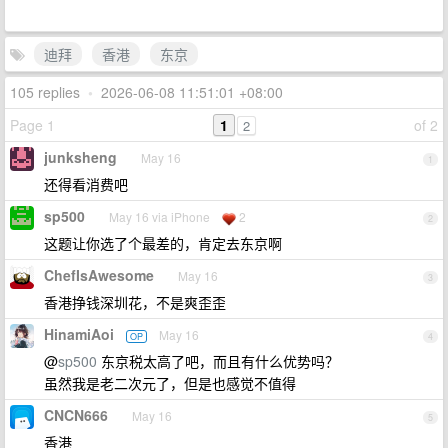
迪拜
香港
东京
105 replies
•
2026-06-08 11:51:01 +08:00
Page 1
1
of 2
2
junksheng
May 16
1
还得看消费吧
sp500
May 16 via iPhone
2
2
这题让你选了个最差的，肯定去东京啊
ChefIsAwesome
May 16
3
香港挣钱深圳花，不是爽歪歪
HinamiAoi
May 16
OP
4
@
sp500
东京税太高了吧，而且有什么优势吗？
虽然我是老二次元了，但是也感觉不值得
CNCN666
May 16
5
香港