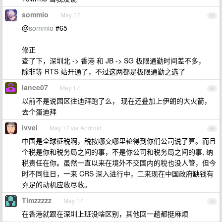
sommio
May 17
67
@
sommio
#65
修正
查了下，深圳北 -> 香港 和 JB -> SG 极限通勤时间差不多，
除非等 RTS 站开通了，不过这两都是极限通勤之选了
lance07
May 17
68
以前不是说园区往迪拜跑了么， 现在还叠加上伊朗的大火箭，
去个蛋迪拜
ivvei
May 17 via Android
69
中国是全球征税啊，税按哪交哪里轮得到你们公司说了算。而且
个税是你和税务局之间的事，不是你公司和税务局之间的事, 纳
税责任在你。虽然一直以来在境外不交国内的稅也没人管，但今
时不同往日，一来 CRS 深入进行中，二来现在中国政府缺钱有
充足的动机应收尽收。
Timzzzzz
May 17
70
在香港就跟在深圳上班没啥区别，其他回一趟都挺麻烦