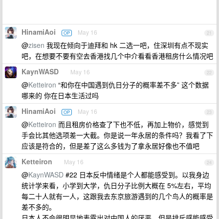
HinamiAoi
May 16
OP
21
@
zisen
我现在倾向于迪拜和 hk 二选一吧，住深圳有点不现实
吧，在想要不要有空去香港找几个中介看看香港租房什么情况吧
KaynWASD
May 16
22
@
Ketteiron
“和你在中国遇到仇日分子的概率差不多” 这个数据
哪来的 你在日本生活过吗
HinamiAoi
May 16
OP
23
@
Ketteiron
而且租房价格查了下也不低，再加上物价，感觉到
手会比其他选项差一大截。你是说一年永居的条件吗？我看了下
应该是符合的，但是差了这么多钱为了拿永居好像也不值吧
Ketteiron
May 16
24
@
KaynWASD
#22 日本反中情绪是个人都能感受到。以我身边
统计学来看，小学到大学，仇日分子比例大概在 5%左右，平均
每二十人就有一人，这跟我去东京旅游遇到的几个鸟人的概率是
差不多的。
日本人不会很明显地表露出对中国人的厌恶，但是排斥感能感受