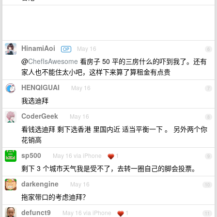
HinamiAoi
May 16
OP
6
@
ChefIsAwesome
看房子 50 平的三房什么的吓到我了。还有
家人也不能住太小吧，这样下来算了算租金有点贵
HENQIGUAI
May 16
7
我选迪拜
CoderGeek
May 16
8
看钱选迪拜 剩下选香港 里国内近 适当平衡一下 。 另外两个你
花销高
sp500
May 16 via iPhone
1
9
剩下 3 个城市天气我是受不了，去转一圈自己的脚会投票。
darkengine
May 16
10
拖家带口的考虑迪拜？
defunct9
May 16 via iPhone
1
11