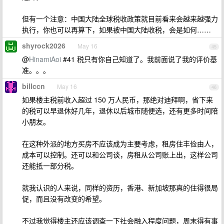
但有一个注意：中国大陆全球税收政策就目前看来会越来越强力
执行，你也可以再算下，如果被中国大陆收税，会是如何……
shyrock2026
May 16
45
@
HinamiAoi
#41 税只有你自己知道了。我前面说了我的评价基
准。。。
billccn
May 16
46
如果楼主税前收入超过 150 万人民币，那绝对迪拜啊，省下来
的税可以早退休好几年，退休以后城市随便选，还有更多时间陪
小朋友。
在这种外派的地方买房不应该成为主要考虑，租房住丰俭由人，
成本可以控制。还可以和公司谈，房租从公司账上出，这样公司
还能抵一部分税。
就我认识的人来说，同样的资历，香港、新加坡那真的住得很局
促，而且没有改变的希望。
不过我觉得楼主还应该调查一下社会融入程度问题，周末得有事