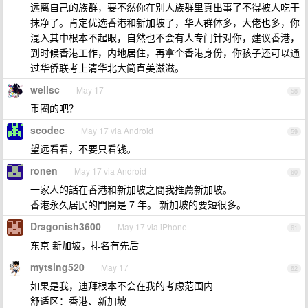
远离自己的族群，要不然你在别人族群里真出事了不得被人吃干
抹净了。肯定优选香港和新加坡了，华人群体多，大佬也多，你
混入其中根本不起眼，自然也不会有人专门针对你，建议香港，
到时候香港工作，内地居住，再拿个香港身份，你孩子还可以通
过华侨联考上清华北大简直美滋滋。
wellsc
May 17
58
币圈的吧？
scodec
May 17 via Android
59
望远看看，不要只看钱。
ronen
May 17 via Android
60
一家人的話在香港和新加坡之間我推薦新加坡。
香港永久居民的門開是 7 年。 新加坡的要短很多。
Dragonish3600
May 17 via iPhone
61
东京 新加坡，排名有先后
mytsing520
May 17
62
如果是我，迪拜根本不会在我的考虑范围内
舒适区：香港、新加坡