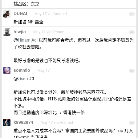
挑战区：东京
DUNAI
May 17 via Android
63
新加坡 NF 最全
hlwjia
May 17 via iPhone
64
@
HinamiAoi
以前我可能会考虑，但有过一次后我肯定不愿意为
了税钱去冒险。
最好考虑的是钱也不能只考虑钱吧。
sommio
May 17
65
@
zisen
#3
新加坡也可以做类似的，新加坡挣钱马来西亚花。
不比城中村的话，RTS 站附近的公寓估计跟深圳北价格还是差
不多。
而且通勤速度比深圳北 -> 香港快一倍
k9982874
May 17 via Android
66
重点不是人力成本不变吗？拿国内工资去国外肤品吗？ op 月入
10wrmb 当我没说