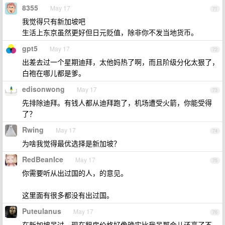
8355
May 17
71
我觉得只有新加坡吧
生活上东京虽然更好但日元贬值，除非你不发当地货币。
gpt5
May 17
72
出差去过一个星期迪拜，太他妈热了啊，而且阶级分化太狠了，
白袍在哪儿都是爹。
edisonwong
May 17
73
先排除迪拜。有钱人都从迪拜跑了，机场遭受火箭，你能受得
了？
Rwing
May 17
74
为啥我觉得最优选择是新加坡？
RedBeanIce
May 17
75
你需要听从出过国的人，的意见。
这里面有很多都没有出过国。
Puteulanus
May 17
76
在新加坡呆过，现在租房价格好像确实比我呆那会儿还高了不