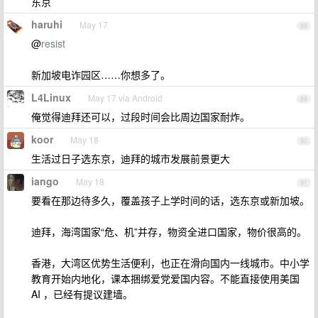
东京
haruhi
May 17
88
@
resist
新加坡电诈园区……你想多了。
L4Linux
May 17 via Android
89
俺觉得迪拜还可以，过段时间会比周边国家耐炸。
koor
May 18
90
生活过日子选东京，迪拜的城市发展前景更大
iango
May 18
91
要看在那边待多久，覆盖孩子上学时间的话，选东京或新加坡。
迪拜，海湾国家“危、机”并存，物资全进口国家，物价很高的。
香港，大湾区优势生活便利，也正在滑向国内一线城市。中小学
教育开始内地化，课本捆绑爱党爱国内容。不能直接使用美国
AI ，已经有提议建墙。