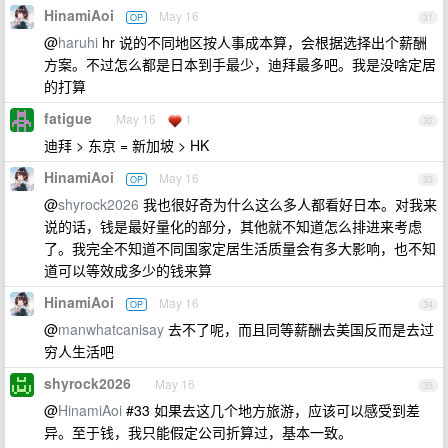
HinamiAoi
May 16
OP
31
@
haruhi
hr 说的不同地区按人事成本算，会根据选择出个薪酬
方案。不过怎么都是日本到手最少，迪拜最多吧。我是没啥定居
的打算
fatigue
May 16
1
32
迪拜 > 东京 = 新加坡 > HK
HinamiAoi
May 16
OP
33
@
shyrock2026
我也很好奇为什么这么多人都看好日本。对我来
说的话，钱是最好量化的部分，其他就不知道怎么排进来考虑
了。我完全不知道不同国家定居生活质量会有多大影响，也不知
道可以等效成多少的钱来算
HinamiAoi
May 16
OP
34
@
manwhatcanisay
去不了呢，而且同等薪酬去美国反而是去过
穷人生活吧
shyrock2026
May 16
35
@
HinamiAoi
#33 如果去这几个地方旅游，应该可以感受到差
异。至于钱，我只能假定公司折算过，基本一致。