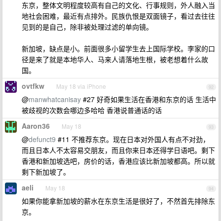
东京，整体文明程度较高有自己的文化、行事规则，外人融入当
地社会困难，最近有点排外。民族仇恨是双面镜子，看过去往往
见到的是自己，除非被处理过滤的单向镜。
新加坡，缺点是小。前面很多小留学生去上国际学校。李家的口
径是来了就是本地华人、马来人请落地生根，被老想着什么故
国。
ovtfkw
May 18 via iPhone
92
@
manwhatcanisay
#27 好奇如果生活在香港和东京的话 生活中
被歧视的次数会哪边多哈哈 香港说普通话的话
Aaron36
May 18
93
@
defunct9
#11 不推荐东京。现在日本对外国人有点不对劲，
而且日本人不太容易交朋友，而且你来日本还得学日语吧。剩下
香港和新加坡选吧，房价的话，香港应该比新加坡都高。所以就
剩下新加坡了。
aeli
May 18
94
如果你能拿新加坡的薪水在东京生活是很好了，不然首先排除东
京。