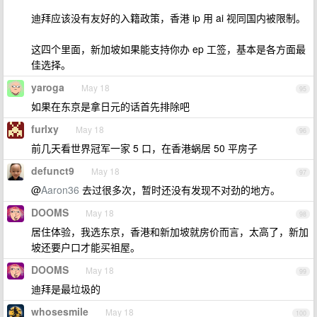
迪拜应该没有友好的入籍政策，香港 ip 用 ai 视同国内被限制。
这四个里面，新加坡如果能支持你办 ep 工签，基本是各方面最
佳选择。
yaroga
May 18
95
如果在东京是拿日元的话首先排除吧
furlxy
May 18
96
前几天看世界冠军一家 5 口，在香港蜗居 50 平房子
defunct9
May 18
97
@
Aaron36
去过很多次，暂时还没有发现不对劲的地方。
DOOMS
May 18
98
居住体验，我选东京，香港和新加坡就房价而言，太高了，新加
坡还要户口才能买祖屋。
DOOMS
May 18
99
迪拜是最垃圾的
whosesmile
May 18
100