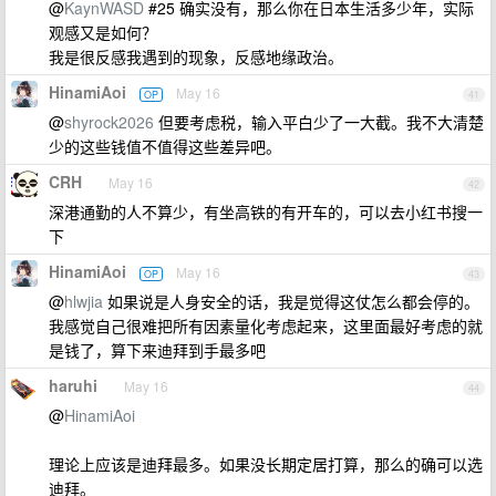
@
KaynWASD
#25 确实没有，那么你在日本生活多少年，实际
观感又是如何？
我是很反感我遇到的现象，反感地缘政治。
HinamiAoi
May 16
OP
41
@
shyrock2026
但要考虑税，输入平白少了一大截。我不大清楚
少的这些钱值不值得这些差异吧。
CRH
May 16
42
深港通勤的人不算少，有坐高铁的有开车的，可以去小红书搜一
下
HinamiAoi
May 16
OP
43
@
hlwjia
如果说是人身安全的话，我是觉得这仗怎么都会停的。
我感觉自己很难把所有因素量化考虑起来，这里面最好考虑的就
是钱了，算下来迪拜到手最多吧
haruhi
May 16
44
@
HinamiAoi
理论上应该是迪拜最多。如果没长期定居打算，那么的确可以选
迪拜。