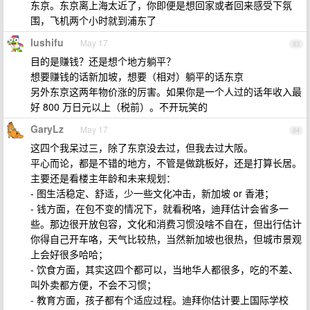
东京。东京离上海太近了，你即便是想回家或者回来感受下氛
围，飞机两个小时就到浦东了
lushifu
May 17
83
目的是赚钱？还是想个地方躺平？
想要赚钱的话新加坡，想要（相对）躺平的话东京
另外东京这两年物价涨的厉害。如果你是一个人过的话年收入最
好 800 万日元以上（税前）。不开玩笑的
GaryLz
May 17
84
这四个我呆过三，除了东京没去过，但我去过大阪。
平心而论，都是不错的地方，不管是做跳板好，还是打算长居。
主要还是看楼主年龄和未来规划：
- 图生活稳定、舒适，少一些文化冲击，新加坡 or 香港；
- 钱方面，在包不变的情况下，就看税咯，迪拜估计会省多一
些。那边很开放包容，文化和消费习惯没啥不自在，但出行估计
你得自己开车咯，天气比较热，当然新加坡也很热，但城市景观
上会好很多哈哈；
- 饮食方面，其实这四个都可以，当地华人都很多，吃的不差、
叫外卖都方便，不会不习惯；
- 教育方面，孩子都有个适应过程。迪拜你估计要上国际学校