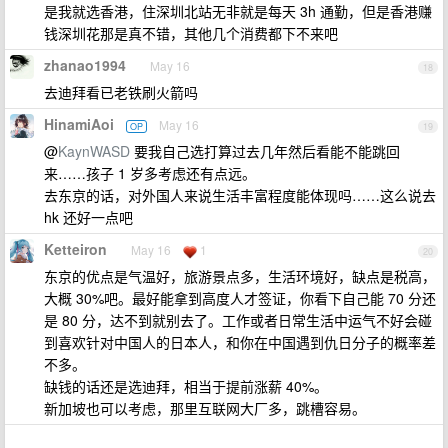
是我就选香港，住深圳北站无非就是每天 3h 通勤，但是香港赚
钱深圳花那是真不错，其他几个消费都下不来吧
zhanao1994
May 16
18
去迪拜看已老铁刷火箭吗
HinamiAoi
May 16
OP
19
@
KaynWASD
要我自己选打算过去几年然后看能不能跳回
来……孩子 1 岁多考虑还有点远。
去东京的话，对外国人来说生活丰富程度能体现吗……这么说去
hk 还好一点吧
Ketteiron
May 16
1
20
东京的优点是气温好，旅游景点多，生活环境好，缺点是税高，
大概 30%吧。最好能拿到高度人才签证，你看下自己能 70 分还
是 80 分，达不到就别去了。工作或者日常生活中运气不好会碰
到喜欢针对中国人的日本人，和你在中国遇到仇日分子的概率差
不多。
缺钱的话还是选迪拜，相当于提前涨薪 40%。
新加坡也可以考虑，那里互联网大厂多，跳槽容易。