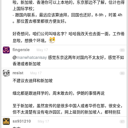
啦，新加坡、香港你可以上本地的，东京那边不了解，估计也得
上国际学校；
- 跟国内联系，最远应该算迪拜，回国也还好，8-9h ，时差 4h
。那位置去哪里都很方便友好。
好奇想问，咱们公司叫啥名字？哈哈我改天也去面一面，工作倦
怠啦，想换个环境。
fingerxie
May 17
85
@
manwhatcanisay
感觉东京这两年对国内不太友好，感觉不如
香港或者新加坡
resist
May 17
86
不建议去迪拜和新加坡
缅北都是跟迪拜学的，周末敢去的，伊朗的事情再说
至于新加坡，虽然宣传的是很多中国人或者华侨在那，很安全，
但不太清楚有没有电诈园区，网上碰到的新加坡人，都特别狂
sx931210
May 17
87