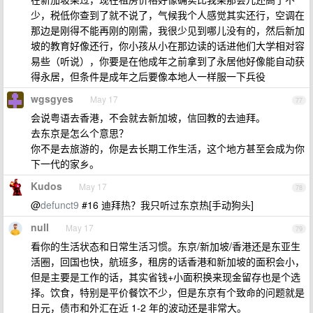
少，税低你查到了就不说了，气候我个人感觉其实还行，空调在
那边是刚得不能再刚的刚需，我很少见到哪儿没有的，然后新加
坡的教育好像还行，你小孩从小在那边读的话进他们大学相对容
易些（听说），你要是在他成年之前拿到了永居他好像能自动获
得永居，但条件是成年之后要像本地人一样服一下兵役
wgsgyes
May 17
77
会说粤语去香港，不会就去新加坡，信回教的去迪拜。
去东京是怎么个意思？
你不是去旅游的，你是去长期工作生活，这个地方甚至会成为你
下一代的家乡。
Kudos
May 17
78
@
defunct9
#16 迪拜热？我只听过东京热[手动狗头]
nuII
May 17
79
看你的生活状态和日常生活习惯。东京/新加坡/香港还是东亚生
活圈，回国也快，航班多，租房的话香港和新加坡的面积会小，
但是主要是工作的话，其实省钱+小面积换来现金留存也是个选
择。饮食，特别是平价餐饮不少，但是东京有个致命的问题就是
日元，债市和外汇在近 1-2 年的波动还是非常大。