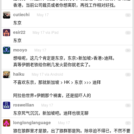
香港，当前公司裁员或者你想离职，再找工作相对好找。
cutiechi
May 17
52
东京
esir22
May 17 via iPad
53
东京
mooyo
May 17
54
想啥呢，这几个肯定是东京，东京>新加坡>香港>迪拜。
真等伊朗老铁给你刷几发火箭你就老实了。
haiku
May 17 via Android
55
不喜欢东京，那就新加坡 > HK > 东京 >>> 迪拜
阿拉伯世界+伊朗那个祸害，还是挺吓人的
roswellian
May 17
56
东京死气沉沉，新加坡吧。迪拜也很无聊
longlonglanguage
May 17
57
狼在狼群里才是狼，出了狼群那是狗。除非迫不得已，不然不要