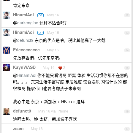
肯定东京
HinamiAoi
May 16
OP
12
@
darkengine
迪拜不适合吗？
HinamiAoi
May 16
OP
13
@
defunct9
东京的优点是啥，税比其他高了一大截
Ericcccccccc
May 16
14
先放弃香港，优先东京吧。
KaynWASD
May 16
2
15
@
HinamiAoi
你不能只看钱啊 距离 体验 生活习惯你都不在意的
吗。。。 东京生活丰富程度 定居难度 饮食娱乐 习惯什么的 都
很棒啊 拖家带口也要考虑孩子未来啊
我心中是 东京 > 新加坡 > HK >>> 迪拜
defunct9
May 16 via iPhone
16
迪拜太热，hk 太挤，新加坡不喜欢
zisen
May 16
17