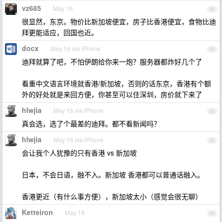
vz685
May 16
36
很显然，东京。物价比新加坡便宜，房子比香港便宜，食物比迪
拜更能适应，回国也近。
docx
May 16 via iPhone
37
迪拜就算了吧，不怕伊朗给你来一炮？服务器都炸好几个了
看重中文语言环境就香港/新加坡，否则的话东京，香港有个额
外的好处就是来回方便，你甚至可以住深圳，房价就下来了
hlwjia
May 16 via iPhone
38
真会选，选了个最差的迪拜。都不看新闻吗？
hlwjia
May 16 via iPhone
39
会让我个人犹豫的只有香港 vs 新加坡
日本，不会日语，融不入。新加坡 香港都可以普通话融入。
香港更近（有什么事方便），新加坡太小（感觉会很无聊）
Ketteiron
May 16
40