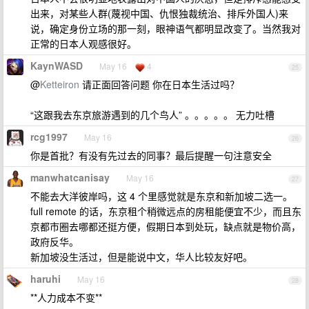
出来，对某些人群(蔑视中国、仇恨独裁统治、排斥外国人)来
说，确定身份立场的那一刻，眼神语气都明显改变了。当然我对
正常的日本人观感很好。
KaynWASD
May 16
4
25
@
Ketteiron
请正面回答问题 你在日本生活过吗？
“这跟我去东京旅游遇到的几个鸟人” 。。。。。 无力吐槽
rcg1997
May 16
26
你是首批？有没有先过去的同事？最后提醒一句注意安全
manwhatcanisay
May 16
27
不能去大洋彼岸吗，这 4 个里感觉就是东京和新加坡二选一。
full remote 的话，东京租个稍微远点的房租能便宜不少，而且东
京都市圈去哪都还挺方便，假期日本到处玩，缺点就是物价高，
政府反华。
新加坡没生活过，但是能说中文，华人比较友好吧。
haruhi
May 16
28
**人力成本不变**