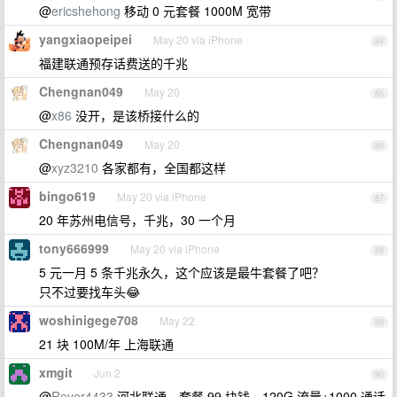
@
ericshehong
移动 0 元套餐 1000M 宽带
yangxiaopeipei
May 20 via iPhone
84
福建联通预存话费送的千兆
Chengnan049
May 20
85
@
x86
没开，是该桥接什么的
Chengnan049
May 20
86
@
xyz3210
各家都有，全国都这样
bingo619
May 20 via iPhone
87
20 年苏州电信号，千兆，30 一个月
tony666999
May 20 via iPhone
88
5 元一月 5 条千兆永久，这个应该是最牛套餐了吧？
只不过要找车头😂
woshinigege708
May 22
89
21 块 100M/年 上海联通
xmgit
Jun 2
90
@
Rever4433
河北联通，套餐 99 块钱，120G 流量+1000 通话