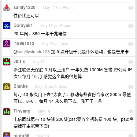
samly1220
May 17 via iPhone
30
性价比还可以
Dorayak1
May 18 via iPhone
31
20 年网，360 一年千兆电信
l19991012
May 18 via Android
32
@
soulflysimple123
加 5 块升级千兆是什么活动，也是芒果卡
v0rtix
May 18
33
浙江联通无保底 3 月以上用户 一年免费 1000M 宽带 带公网 IP
次年每月 10 月 感觉这个真的很划算
Blanke
May 18 via Android
34
每月 40 永久用下去?太贵了，移动有些省份合家欢 300m 最低
可以，8+6 ，每月 14 永久用下去。我开了一条
Tinyang
May 18
35
电信同城宽带 10 块钱 200M(ps1:要收个初装费 100 块，ps2:需
要挂在主宽带下面)
night98
May 18
36