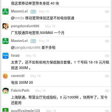
我这里移动单宽带本身就 40 块
MasterLei
May 18
OP
70
@
mm2x
移动宽带体验还是不如电信联通
pangdundun996
May 18
71
广东联通异地宽带,500M60 一个月
MasterLei
May 18
OP
72
@
pangdundun996
差不多啦
fstab
May 18
73
太贵了，还不如有些地方保底融合套餐，1 个号码 18-19 元月租
就送 300M 。
cavendi
May 18
74
电信 200M 20
FabricPath
May 18
75
上海联通，帮营业厅完成指标，0 元/1000M ，快两年了，至今
还能用
soulflysimple123
May 18
76