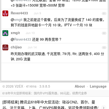
+3 张副卡+1500M 宽带+500M 宽带
Rever4433
Jun 9
91
@
xmgit
我之前是这个套餐，后来为了流量换成了 140 的套餐，
剩下的钱是异地副卡一个月 10 块，IPTV 一个月 10 块
xmgit
Jun 10
92
@
Rever4433
还是 99 两条宽带 ?
chijiao
Jun 14
93
昨天刚办理的武汉联通, 千兆宽带, 79/月, fttr, 送两张卡, 400 分
钟, 20G 流量
© 2026 V2EX · 414ms · 3.9.8.5
About
·
Language
618年中大促即将结束：国内外VPS服务器，99元起，续费代金券
[即将结束] 腾讯云618年中大促活动：硅谷CN2、首尔、曼
›
谷、法兰克福、上海、广州VPS服务器，另可免费领取续费/