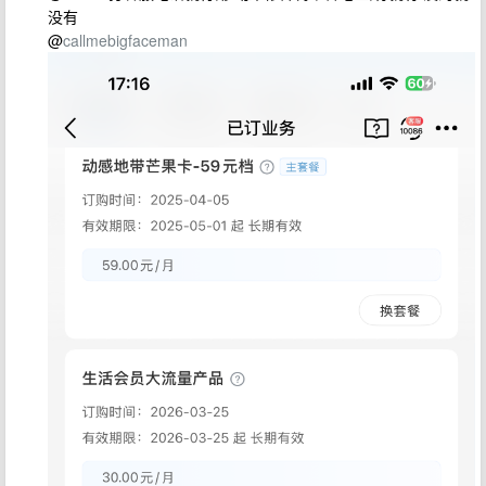
没有
@
callmebigfaceman