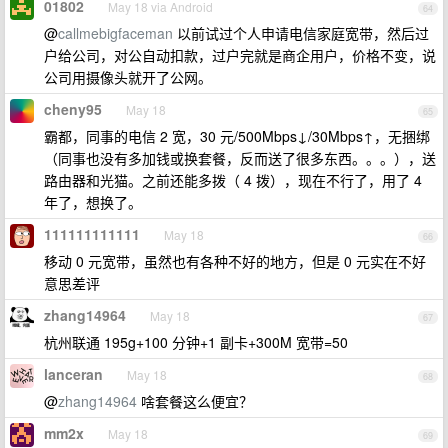
01802
May 18 via Android
64
@
callmebigfaceman
以前试过个人申请电信家庭宽带，然后过
户给公司，对公自动扣款，过户完就是商企用户，价格不变，说
公司用摄像头就开了公网。
cheny95
May 18
65
霸都，同事的电信 2 宽，30 元/500Mbps↓/30Mbps↑，无捆绑
（同事也没有多加钱或换套餐，反而送了很多东西。。。），送
路由器和光猫。之前还能多拨（ 4 拨），现在不行了，用了 4
年了，想换了。
111111111111
May 18
66
移动 0 元宽带，虽然也有各种不好的地方，但是 0 元实在不好
意思差评
zhang14964
May 18
67
杭州联通 195g+100 分钟+1 副卡+300M 宽带=50
lanceran
May 18
68
@
zhang14964
啥套餐这么便宜？
mm2x
May 18
69