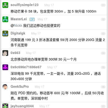
soulflysimple123
May 17
11
移动芒果卡 58 块，包含宽带 300m ，加 5 块升级 1000m
MasterLei
May 17
OP
12
@
Nickk
我们这边移动也挺便宜的
Digitalgk
May 17
13
河南联通 199 元 3 折冰激凌套餐 59/月 2000 分钟 200G 流量 2
条千兆宽带
0x663
May 17
14
北京移动异地办理单宽带 300M 30 元一个月
0x6c696e71696e67
May 17
15
深圳电信 99 千兆宽带，一主一副卡，流量 20G+20G ，通话
300+600 分钟
GeekSuPro
May 17
16
刚在 PDD 预约的。移动首年 600 元/年 1000M ，后续 50/月收
费。单宽带，深圳城中村
jayhuang0044
May 17
17