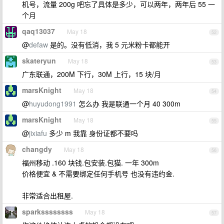
机号，流量 200g 吧忘了具体是多少，可以两年，两年后 55 一
个月
qaq13037
May 18
52
@
defaw
是的。没有低消，我 5 元米粉卡都能开
skateryun
May 18
53
广东联通，200M 下行，30M 上行，15 块/月
marsKnight
May 18
54
@
huyudong1991
怎么办 我是联通一个月 40 300m
marsKnight
May 18
55
@
jixiafu
多少 m 我靠 身份证都不要吗
changdy
May 18
56
福州移动 .160 块钱.包安装.包猫. 一年 300m
价格便宜 & 不需要绑定任何手机号 也没有违约金.
非常适合出租屋.
sparkssssssss
May 18
57