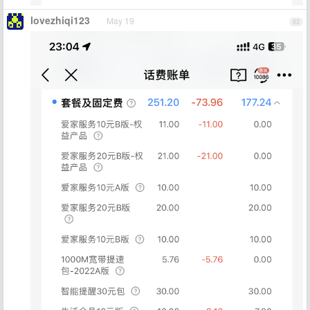
lovezhiqi123
May 19
83