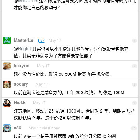
@
MasterLei
这么做是不是需要先把 宽带对应的电信号码先注销
才能绑定自己的移动号？
MasterLei
May 17
OP
6
@
Brightt
其实也可以不用绑定其他的号，只有宽带号也能充
值，其实无非就是为了方便登录充值罢了
liuxyon
May 17
7
现在没有性价比，联通 50 500M 带宽 加手机套餐.
socary
May 17
8
以前在淘宝还是咸鱼办的，1 年 200 块钱， 好像是 100M
Nickk
May 17
9
江苏地区，移动，25 元/月 1000M 。合同期 2 年，到期后无异
议默认续 2 年。这个价格可以使用 6 年。
x86
May 17 via iPhone
10
以前 v 站一个帖子用邻居家 wifi 改给他开公网 ip 的🤣