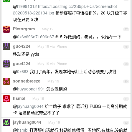
@
l19991012
https://i.postimg.cc/2S5pDHCs/Screenshot-
20260518-222134.jpg
移动客服打电话推销的，20 块升级千兆
现在只要 5 块
Pictorgram
May 19
77
@
0x6c696e71696e67
#15 咋做到的，老哥。。求推荐一下
guo4224
May 19 via iPhone
78
移动还是 yyds
guo4224
May 19 via iPhone
79
@
0x663
我用了两年，发现本地号赶上活动必须要几块钱
sonnetbreeze
May 19
80
@
huyudong1991
怎么做到的
hsmbl
May 19
81
@
jayhuang0044
给个路子 求求了 最近打 PUBG 一到高分期就
卡 垃圾移动宽带受不了了
jayhuang0044
May 19
82
@
hsmbl
打客服电话就行,移动维修师傅 , 看地区,有就有.没的就