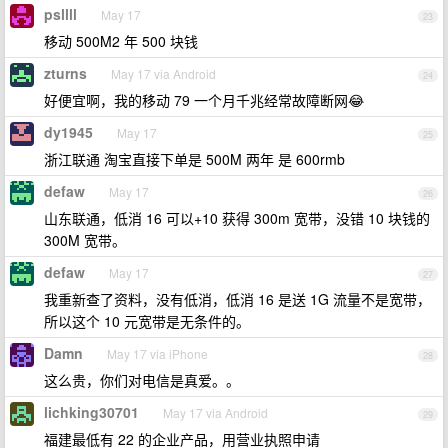
psllll
May 17
23
移动 500M2 年 500 块钱
zturns
May 17 via Android
24
好便宜啊，我的移动 79 一个月千兆经常故障断网😂
dy1945
May 17
25
浙江联通 淘宝直接下单是 500M 两年 是 600rmb
defaw
May 17
26
山东联通，低消 16 可以+10 获得 300m 宽带，没错 10 块钱的
300M 宽带。
defaw
May 17
27
我重新查了资料，没有低消，低消 16 是送 1G 流量不是宽带，
所以这个 10 元宽带是无条件的。
Damn
May 17 via iPhone
28
这么贵，你们对电信是真爱。。
lichking30701
May 17 via Android
29
福建最低有 22 的企业产品，用营业执照申请