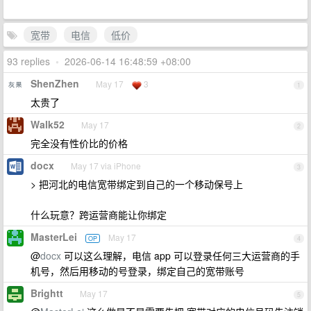
宽带
电信
低价
93 replies
•
2026-06-14 16:48:59 +08:00
ShenZhen
May 17
3
1
太贵了
Walk52
May 17
2
完全没有性价比的价格
docx
May 17 via iPhone
3
> 把河北的电信宽带绑定到自己的一个移动保号上
什么玩意？跨运营商能让你绑定
MasterLei
May 17
OP
4
@
docx
可以这么理解，电信 app 可以登录任何三大运营商的手
机号，然后用移动的号登录，绑定自己的宽带账号
Brightt
May 17
5