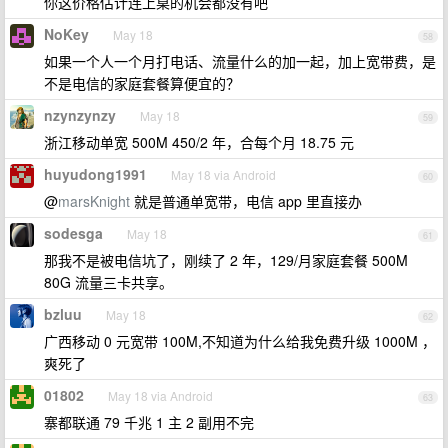
你这价格估计连上桌的机会都没有吧
NoKey
May 18
58
如果一个人一个月打电话、流量什么的加一起，加上宽带费，是
不是电信的家庭套餐算便宜的？
nzynzynzy
May 18
59
浙江移动单宽 500M 450/2 年，合每个月 18.75 元
huyudong1991
May 18 via Android
60
@
marsKnight
就是普通单宽带，电信 app 里直接办
sodesga
May 18
61
那我不是被电信坑了，刚续了 2 年，129/月家庭套餐 500M
80G 流量三卡共享。
bzluu
May 18
62
广西移动 0 元宽带 100M,不知道为什么给我免费升级 1000M ，
爽死了
01802
May 18 via Android
63
寨都联通 79 千兆 1 主 2 副用不完