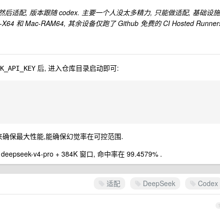
然后适配, 版本跟随 codex. 主要一个人没太多精力, 只能做适配, 基础设施
 和 Mac-RAM64, 其余设备仅跑了 Github 免费的 CI Hosted Runner
后, 进入仓库目录启动即可:
K_API_KEY
high 来确保最大性能,能确保幻觉率在可控范围.
ek-v4-pro + 384K 窗口, 命中率在 99.4579% .
适配
DeepSeek
Codex