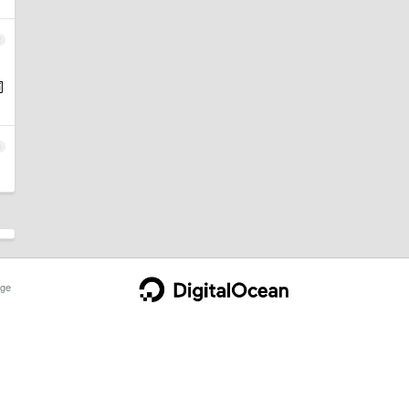
2
词
3
ge