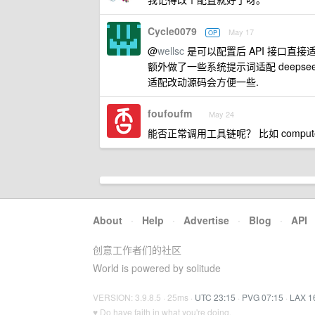
Cycle0079
May 17
OP
@
wellsc
是可以配置后 API 接口直接适
额外做了一些系统提示词适配 deepseek, 
适配改动源码会方便一些.
foufoufm
May 24
能否正常调用工具链呢？ 比如 compute
About
·
Help
·
Advertise
·
Blog
·
API
创意工作者们的社区
World is powered by solitude
VERSION: 3.9.8.5 · 25ms ·
UTC 23:15
·
PVG 07:15
·
LAX 1
♥ Do have faith in what you're doing.