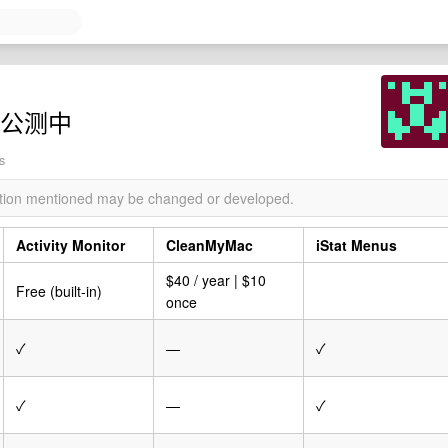
免费公测中
s
mation mentioned may be changed or developed.
Activity Monitor
CleanMyMac
iStat Menus
$40 / year | $10
Free (built-in)
once
✓
—
✓
✓
—
✓