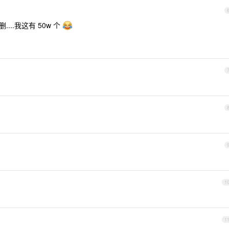
...我这有 50w 个
1
1