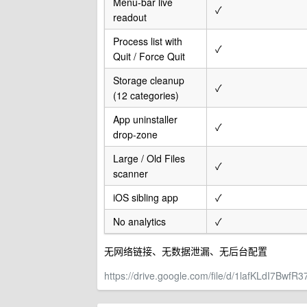
Menu-bar live
✓
readout
Process list with
✓
Quit / Force Quit
Storage cleanup
✓
(12 categories)
App uninstaller
✓
drop-zone
Large / Old Files
✓
scanner
iOS sibling app
✓
No analytics
✓
无网络链接、无数据泄漏、无后台配置
https://drive.google.com/file/d/1lafKLdI7Bw