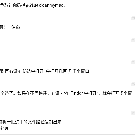
让你扔掉花钱的 cleanmymac 。
2
！加油👍
2
2
权限 再右键'在访达中打开' 会打开几百 几千个窗口
2
了。如果在不同路径，右键 - “在 Finder 中打开“，就会打开多个窗
2
否支持将一批选中的文件路径复制出来
续处理