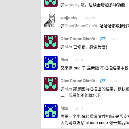
@
wsjjacky
嗯，后续会增加多种功能，争取
wsjjacky
May 28
@
QianChuanQianYu
哈哈哈那敢情好啊
QianChuanQianYu
Jun 3
OP
@
Mzs
已修复，感谢反馈！
Mzs
Jun 3
又来提 bug 了 最新版 在扫描结果中
QianChuanQianYu
Jun 4
OP
@
Mzs
那是因为扫描出的结果，默认被全选
口。我看能不能优化下。
Mzs
Jun 4
再提一个小 feat 重复文件扫描 是
因为可以发给 claude code 做一些后