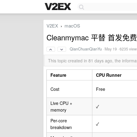
V2EX
macOS
›
Cleanmymac 平替 首发
QianChuanQianYu
·
May 19
· 6235 view
This topic created in 81 days ago, the infor
Feature
CPU Runner
Cost
Free
Live CPU +
✓
memory
Per-core
✓
breakdown