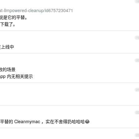
1
cat-llmpowered-cleanup/id6757230471
也说是它的平替。
下载了。
1
正在上线中
2
效的场景
pp 内无相关提示
2
2
的 Cleanmymac ，实在不舍得扔哈哈哈😂
2