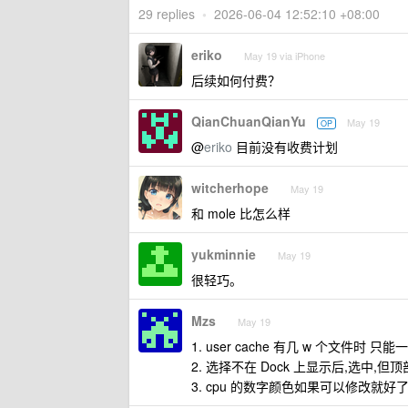
29 replies
•
2026-06-04 12:52:10 +08:00
eriko
May 19 via iPhone
后续如何付费？
QianChuanQianYu
May 19
OP
@
eriko
目前没有收费计划
witcherhope
May 19
和 mole 比怎么样
yukminnie
May 19
很轻巧。
Mzs
May 19
1. user cache 有几 w 个文件时 只能
2. 选择不在 Dock 上显示后,选中,但顶
3. cpu 的数字颜色如果可以修改就好