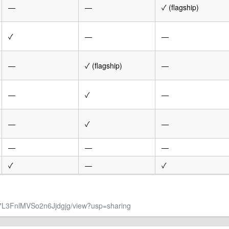
—
—
✓ (flagship)
✓
—
—
—
✓ (flagship)
—
—
✓
—
—
✓
—
—
—
—
✓
—
✓
fR37L3FnlMVSo2n6Jjdgjg/view?usp=sharing