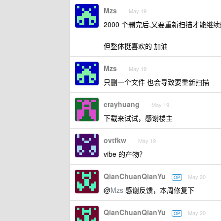
Mzs
May 19
2000 个删完后,又要重新扫描才能继续删.
但整体挺喜欢的 加油
Mzs
May 19
只删一个文件 也会导致要重新扫描
crayhuang
May 19
下载来试试，感谢楼主
ovtfkw
May 19
vibe 的产物？
QianChuanQianYu
May 20
OP
@
Mzs
感谢反馈，本周修复下
QianChuanQianYu
May 20
OP