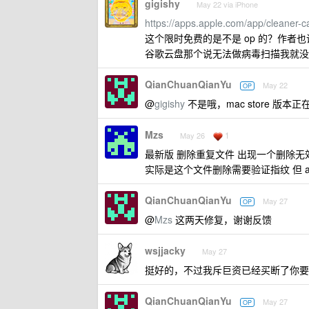
gigishy
May 22 via iPhone
https://apps.apple.com/app/cleaner-
这个限时免费的是不是 op 的？作者
谷歌云盘那个说无法做病毒扫描我就没
QianChuanQianYu
May 22
OP
@
gigishy
不是哦，mac store 版本
Mzs
1
May 26
最新版 删除重复文件 出现一个删除无
实际是这个文件删除需要验证指纹 但 a
QianChuanQianYu
May 27
OP
@
Mzs
这两天修复，谢谢反馈
wsjjacky
May 27
挺好的，不过我斥巨资已经买断了你要平替
QianChuanQianYu
May 27
OP