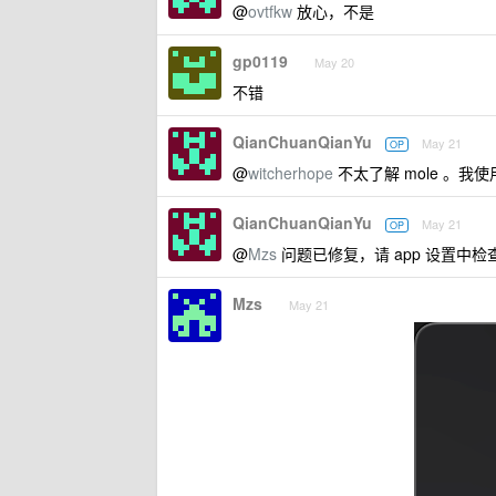
@
ovtfkw
放心，不是
gp0119
May 20
不错
QianChuanQianYu
May 21
OP
@
witcherhope
不太了解 mole 。我使用的
QianChuanQianYu
May 21
OP
@
Mzs
问题已修复，请 app 设置中检
Mzs
May 21