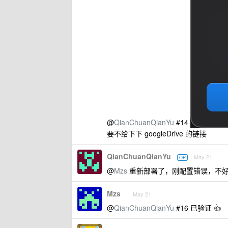
@
QianChuanQianYu
#14
要不给下下 googleDrive 的链接
QianChuanQianYu
May 21
OP
@
Mzs
重新部署了，刚配置错误，不
Mzs
May 21
@
QianChuanQianYu
#16 已验证 👍