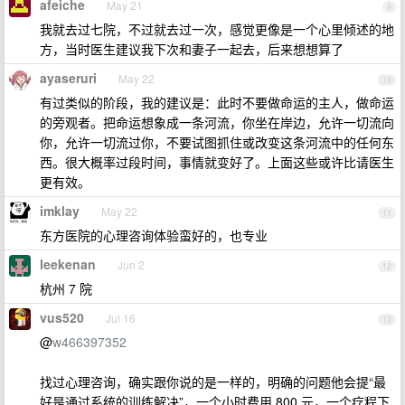
afeiche
May 21
9
我就去过七院，不过就去过一次，感觉更像是一个心里倾述的地
方，当时医生建议我下次和妻子一起去，后来想想算了
ayaseruri
May 22
10
有过类似的阶段，我的建议是：此时不要做命运的主人，做命运
的旁观者。把命运想象成一条河流，你坐在岸边，允许一切流向
你，允许一切流过你，不要试图抓住或改变这条河流中的任何东
西。很大概率过段时间，事情就变好了。上面这些或许比请医生
更有效。
imklay
May 22
11
东方医院的心理咨询体验蛮好的，也专业
leekenan
Jun 2
12
杭州 7 院
vus520
Jul 16
13
@
w466397352
找过心理咨询，确实跟你说的是一样的，明确的问题他会提“最
好是通过系统的训练解决”，一个小时费用 800 元，一个疗程下