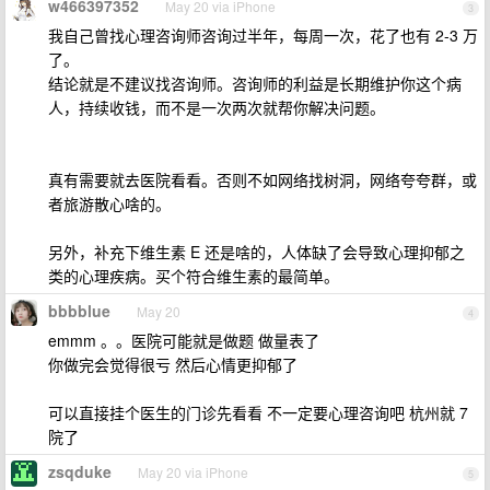
w466397352
May 20 via iPhone
3
我自己曾找心理咨询师咨询过半年，每周一次，花了也有 2-3 万
了。
结论就是不建议找咨询师。咨询师的利益是长期维护你这个病
人，持续收钱，而不是一次两次就帮你解决问题。
真有需要就去医院看看。否则不如网络找树洞，网络夸夸群，或
者旅游散心啥的。
另外，补充下维生素 E 还是啥的，人体缺了会导致心理抑郁之
类的心理疾病。买个符合维生素的最简单。
bbbblue
May 20
4
emmm 。。医院可能就是做题 做量表了
你做完会觉得很亏 然后心情更抑郁了
可以直接挂个医生的门诊先看看 不一定要心理咨询吧 杭州就 7
院了
zsqduke
May 20 via iPhone
5