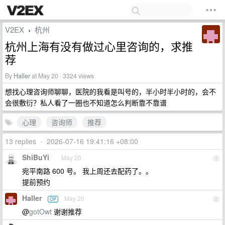
V2EX
杭州
›
杭州上海有没有做过心里咨询的，求推
荐
By
Haller
at May 20 · 3324 views
想找心理咨询师聊聊，医院的我看是叫号的，半小时半小时的，会不
会很敷衍？私人看了一圈也不知道怎么判断靠不靠谱
心理
咨询师
推荐
13 replies
•
2026-07-16 19:41:16 +08:00
ShiBuYi
May 20
1
宛平南路 600 号。 我上周还去配药了。。
提前预约
Haller
May 20
OP
2
@
gotOwt
谢谢推荐