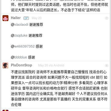
师，他们聊天时提到过这类话题，他当时也说不信，但他老师就
说过大意“年轻人以后的路还长，不必急于下结论”这样的话
Haller
May 20
OP
7
@
xiaolaodi
谢谢推荐
@
zsqduke
谢谢推荐
@
w466397352
感谢
@
bbbblue
感谢
PlsDontStop
May 20 via Android
8
不建议找医院的 咨询师不太能推荐需要自己慢慢找 找适合的心
理学流派 适合的咨询师 如果问题不大一般找短程的 cbt 就行 如
果想深入一点可以找长程的动力学/精神分析 多看简历 心理学本
硕毕业 督导咨询时长和价格吻合就行 感觉不合适就赶紧换 也别
迷信学历 国内这行业确实乱 不是越贵越好 个人不建议找任何从
事自媒体的咨询师 尤其是那些干直播的 天生的双重关系 很不符
合伦理