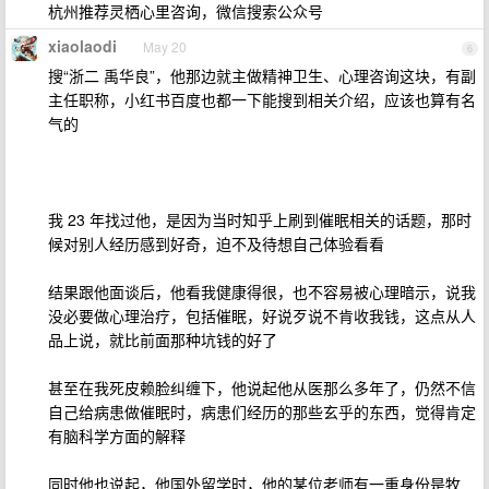
杭州推荐灵栖心里咨询，微信搜索公众号
xiaolaodi
May 20
6
搜“浙二 禹华良”，他那边就主做精神卫生、心理咨询这块，有副
主任职称，小红书百度也都一下能搜到相关介绍，应该也算有名
气的
我 23 年找过他，是因为当时知乎上刷到催眠相关的话题，那时
候对别人经历感到好奇，迫不及待想自己体验看看
结果跟他面谈后，他看我健康得很，也不容易被心理暗示，说我
没必要做心理治疗，包括催眠，好说歹说不肯收我钱，这点从人
品上说，就比前面那种坑钱的好了
甚至在我死皮赖脸纠缠下，他说起他从医那么多年了，仍然不信
自己给病患做催眠时，病患们经历的那些玄乎的东西，觉得肯定
有脑科学方面的解释
同时他也说起，他国外留学时，他的某位老师有一重身份是牧