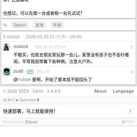
也想过，可以先借一台或者租一台先试试？
Switch
游戏
年龄
2 replies
•
2026-05-25 21:11:51 +08:00
rrubick
May 22 via iPhone
1
不敢买，也就去朋友家玩那一会儿。家里没有孩子也不会吵着
闹，平常我就带着下各种棋。注意大户外。
zcdll
May 25
OP
2
@
rrubick
是啊，开始了基本就不能回头了
© 2026 V2EX · 24ms · 3.9.8.5
About
·
Language
GLM-5 ✖️ Openclaw🦞
›
快速部署，马上就能使用！
Promoted by
Zhipuai
PRO