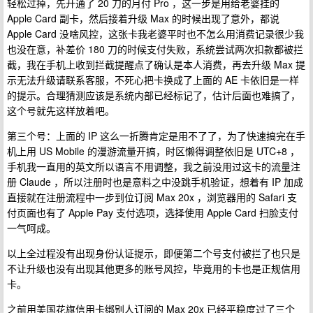
轻松过掉，先开通了 20 刀的月付 Pro ，这一步是用给老婆挂的
Apple Card 副卡，然后接着升级 Max 的时候出现了意外，都说
Apple Card 没啥风控，这张卡我老婆平时也不怎么用消费记录很少我
也没在意，补差价 180 刀的时候支付失败，系统尝试两次扣款都被拦
截，我在手机上收到拦截提醒点了确认是本人消费，再去升级 Max 提
示无法升级请联系客服，不死心把卡换成了上面的 AE 卡依旧是一样
的提示。合理猜测应该是系统内部已经标记了，估计后面也难搞了，
这个号就先这样放着吧。
第三个号：上面的 IP 这么一折腾肯定是用不了了，为了快速搞完在手
机上用 US Mobile 的漫游流量开搞，时区懒得调整依旧是 UTC+8 ，
手机我一直用的英文所以语言不用调整，我之前没用过这卡的流量注
册 Claude ，所以注册时也是意料之中没跳手机验证，想着有 IP 加成
直接就在注册流程中一步到位订阅 Max 20x ，浏览器用的 Safari 支
付页面也有了 Apple Pay 支付选项，选择使用 Apple Card 扫脸支付
一气呵成。
以上全过程没有出现身份认证提示，即便第二个号支付被拦了也只是
不让升级也没有出现其他更多的账号风控，毕竟用的卡也是正规信用
卡。
之前用美国花旗信用卡绑别人订阅的 Max 20x 已经平稳度过了三个