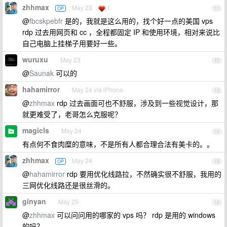
zhhmax
May 23
1
OP
11
@
fbcskpebfr
是的，我就是这么用的，找个好一点的美国 vps
rdp 过去用网页和 cc ，全程都固定 IP 和使用环境，相对来说比
自己电脑上挂梯子用要好一些。
wuruxu
May 23
12
@
Saunak
可以的
hahamirror
May 24 via iPhone
13
@
zhhmax
rdp 过去画面可也不舒服，涉及到一些视觉设计，那
就更难受了，老哥怎么克服呢？
magicls
May 24
14
有点何不食肉糜的意味，不是所有人都合理合法有美卡的。。
zhhmax
May 24
OP
15
@
hahamirror
rdp 要用优化线路拉，不然确实很不舒服，我用的
三网优化线路还是很丝滑的。
ginyan
May 25
16
@
zhhmax
可以问问用的哪家的 vps 吗？ rdp 是用的 windows
的吗？