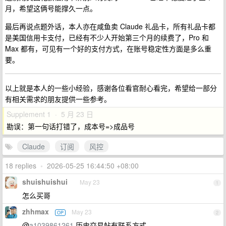
月，希望这俩号能撑久一点。
最后再说点题外话，本人亦在咸鱼卖 Claude 礼品卡，所有礼品卡都
是美国信用卡支付，已经有不少人开始第三个月的续费了，Pro 和
Max 都有，可见有一个好的支付方式，在账号稳定性方面是多么重
要。
以上就是本人的一些小经验，感谢各位看官耐心看完，希望给一部分
有相关需求的朋友提供一些参考。
Supplement 1 · 5 月 23 日
勘误：第一句话打错了，成本号=>成品号
Claude
订阅
风控
18 replies
•
2026-05-25 16:44:50 +08:00
shuishuishui
May 23
1
怎么买哥
zhhmax
May 23
OP
2
@
a1039861261
历史交易帖有联系方式。