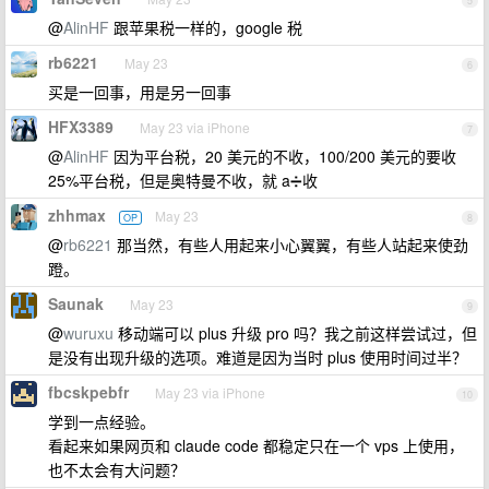
5
@
AlinHF
跟苹果税一样的，google 税
rb6221
May 23
6
买是一回事，用是另一回事
HFX3389
May 23 via iPhone
7
@
AlinHF
因为平台税，20 美元的不收，100/200 美元的要收
25%平台税，但是奥特曼不收，就 a➗收
zhhmax
May 23
OP
8
@
rb6221
那当然，有些人用起来小心翼翼，有些人站起来使劲
蹬。
Saunak
May 23
9
@
wuruxu
移动端可以 plus 升级 pro 吗？我之前这样尝试过，但
是没有出现升级的选项。难道是因为当时 plus 使用时间过半？
fbcskpebfr
May 23 via iPhone
10
学到一点经验。
看起来如果网页和 claude code 都稳定只在一个 vps 上使用，
也不太会有大问题？