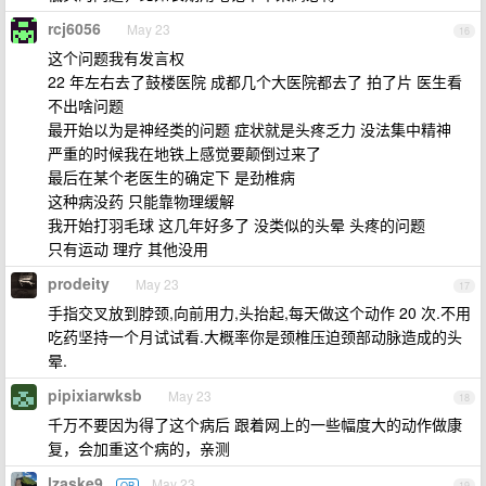
rcj6056
May 23
16
这个问题我有发言权
22 年左右去了鼓楼医院 成都几个大医院都去了 拍了片 医生看
不出啥问题
最开始以为是神经类的问题 症状就是头疼乏力 没法集中精神
严重的时候我在地铁上感觉要颠倒过来了
最后在某个老医生的确定下 是劲椎病
这种病没药 只能靠物理缓解
我开始打羽毛球 这几年好多了 没类似的头晕 头疼的问题
只有运动 理疗 其他没用
prodeity
May 23
17
手指交叉放到脖颈,向前用力,头抬起,每天做这个动作 20 次.不用
吃药坚持一个月试试看.大概率你是颈椎压迫颈部动脉造成的头
晕.
pipixiarwksb
May 23
18
千万不要因为得了这个病后 跟着网上的一些幅度大的动作做康
复，会加重这个病的，亲测
lzaske9
May 23
OP
19