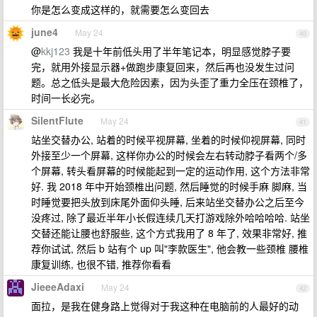
你是怎么变成这样的，就需要怎么变回去
june4
May 24
40
@
kkj123
我是十年前低头用了半年笔记本，明显感觉脖子要
完，就用外接显示器+做跑步康复回来，然后再也没发生过问
题。总之低头是最大危险因素，因为头歪了重力全压在颈椎了，
时间一长必完。
SilentFlute
May 24
41
站坐交替办公, 站着的时候平视屏幕, 坐着的时候仰视屏幕, 同时
外接至少一个屏幕, 这样你办公的时候会左右转动脖子看两个/多
个屏幕, 转头看屏幕的时候能起到一定的运动作用, 这个方法非常
好. 我 2018 年中开始颈椎出问题, 然后睡觉的时候手麻 脚麻, 当
时睡觉要把头放到床尾外面仰头睡, 后来站坐交替办公之后至今
没疼过, 除了最近半年小长假连续几天打游戏除外哈哈哈哈. 站坐
交替还能让腰也舒服些, 这个方式我用了 8 年了, 效果非常好, 推
荐你试试, 然后 b 站有个 up 叫"李款医生", 他会教一些颈椎 腰椎
康复训练, 也很不错, 推荐你看看
JieeeAdaxi
May 24
42
面拉，是我在健身路上觉得对于我这种在电脑前的人最好的动