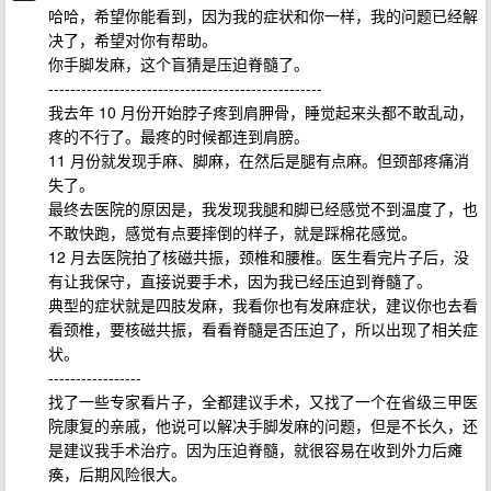
哈哈，希望你能看到，因为我的症状和你一样，我的问题已经解
决了，希望对你有帮助。
你手脚发麻，这个盲猜是压迫脊髓了。
--------------------------------------------------
我去年 10 月份开始脖子疼到肩胛骨，睡觉起来头都不敢乱动，
疼的不行了。最疼的时候都连到肩膀。
11 月份就发现手麻、脚麻，在然后是腿有点麻。但颈部疼痛消
失了。
最终去医院的原因是，我发现我腿和脚已经感觉不到温度了，也
不敢快跑，感觉有点要摔倒的样子，就是踩棉花感觉。
12 月去医院拍了核磁共振，颈椎和腰椎。医生看完片子后，没
有让我保守，直接说要手术，因为我已经压迫到脊髓了。
典型的症状就是四肢发麻，我看你也有发麻症状，建议你也去看
看颈椎，要核磁共振，看看脊髓是否压迫了，所以出现了相关症
状。
-----------------
找了一些专家看片子，全都建议手术，又找了一个在省级三甲医
院康复的亲戚，他说可以解决手脚发麻的问题，但是不长久，还
是建议我手术治疗。因为压迫脊髓，就很容易在收到外力后瘫
痪，后期风险很大。