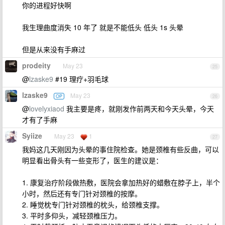
你的进程好快啊
我生理曲度消失 10 年了 就是不能低头 低头 1s 头晕
但是从来没有手麻过
prodeity
May 23
25
@
lzaske9
#19 理疗+羽毛球
lzaske9
May 23
OP
26
@
lovelyxiaod
我主要是疼，就刚发作前两天和今天头晕，今天
才有了手麻
Syiize
May 23
1
27
我妈这几天刚因为头晕的事住院检查。她是颈椎有些反曲，可以
明显看出骨头有一些变形了，医生的建议是：
1. 康复治疗阶段做热敷，医院会拿加热好的蜡敷在脖子上，半个
小时，然后还有专门针对颈椎的按摩。
2. 睡觉枕专门针对颈椎的枕头，给颈椎支撑。
3. 平时多仰头，减轻颈椎压力。