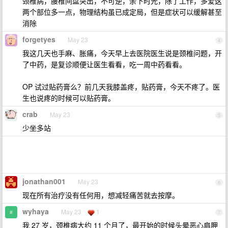
颈椎病，腰椎间盘突出，不可逆，余下时光，除了工作，多爱这
两个部位多一点，物理结构虽已成定局，但是症状可以缓解甚至
消除
forgetyes
May 23
4
我这几天也手麻、胀痛，今天早上去医院医生说是颈椎问题，开
了中药，是复诊顺便让医生看看，吃一周中药看看。
OP 试过贴药膏么？前几天我膝盖疼，贴药膏，今天不疼了。医
生也说疼的时候可以贴药膏。
crab
May 23
5
少坐多站
jonathan001
May 23
6
现在所有治疗没有任何用，想减轻痛苦就去按摩。
wyhaya
May 23
1
7
我 27 岁，颈椎病大约 11 个月了，最开始的时候头晕恶心肩胛