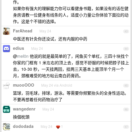
作。
如果你有强大的理解能力你可以看健身书籍，如果没有的话在健
身房请教一位健身有线条的人，适度小力量让你体验下面拉的动
作。这是个不错的选择。
FarAhead
May 24
43
中医还有针灸你还没试，还有内服的中药
edius
May 24
44
@
mel0n
他说的就是最简单的了，闲鱼买个单杠，三四十块找个
你家的门框有 1 米左右的顶上去，感觉不舒服的时候把脖子挂上
去，10-30 秒，一天挂两回，挂两三天基本上能顶半个月一个
月，颈椎难受的地方帖云南白药膏药。
muooOOO
May 24 via Android
45
篮球，羽毛球，排球，游泳。等需要你频繁抬头的全身性运动。
不要再想着任何药物治疗了
wangedenr
May 24
46
換個枕頭
dododada
May 24
1
47