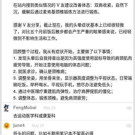
在站内搜到类似情况的 V 友建议改善体态：双肩收紧，自然下
沉，缓解后通过麦肯基颈椎锻炼方法进行锻炼。
感谢 V 友分享，截止现在，我的头晕症状基本上已经很轻微
了，对比五个月前饭后散步都会产生严重的眩晕感来说，已经轻
微到不影响生活和工作。
回顾整个过程，我从有症状开始，主要做了以下事情：
1. 发现头晕后自我排查出是因为高强度使用鼠标导致的肩颈肌肉
疲劳导致，开始注意使用电脑的体态问题；
2. 就医求诊，确认是颈椎病；
3. 调整坐姿，用坐骨来坐，显示器高度调整为平视状态，日常端
碗吃饭，举杯喝水，平视玩手机，想尽办法避免低头；
4. 通过中医理疗重建肌肉弹性，治疗肩胛提肌的僵化；
5. 调整体态，锻炼颈椎，避免肩颈疲劳；
FengMubai
May 23
14
去运动医学科或康复科
june4
May 23
15
低头的问题，比如长期用笔记本不架高必得