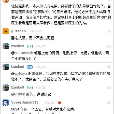
做抗阻训练，本人测试有点用，感觉脖子的力量明显增加了，目
前是照着抖音的“李款医生”的每日跟练，他的方法不是大幅度的
做运动，而且简单的抗阻。建议把抖音上的视频直接给你预约的
医生看看是否可以照着做，还是要以医生的为准。
guzzhao
May 23
9
静态抗阻，至少不会出问题
lzaske9
May 23
OP
10
@
blackmatch
都是止疼的膏药，刚贴上管一点用，但也就一两
个小时就没用了
lzaske9
May 23
OP
11
@
wyhaya
谢谢建议，我现在疼起来小幅度动作和稍微用力的都
做不了，太痛苦了，反反复复的有点折磨人了
lzaske9
May 23
OP
12
@
vishun
好的，谢谢建议
SuperDaniel313
May 23
1
13
2024 年的一个回复，希望对大家有帮助。