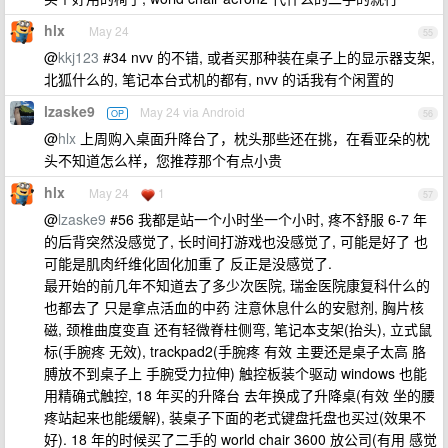
hlx
May 24
55
@
kkj123
#34 nvv 的不错, 或者买那种装在桌子上的显示器支架,
北狐什么的, 笔记本台式机的都有, nvv 的话我有个闲置的
lzaske9
May 24 via Android
OP
56
@
hlx
上周购入桌面升降台了，枕头那些还在挑，在看亚朵的枕
头不知道怎么样，您推荐那个有点小贵
hlx
May 24
1
57
@
lzaske9
#56 我都是站一个小时坐一个小时, 疼不舒服 6-7 年
的后背突然没感觉了, 长时间打游戏也没感觉了, 可能是好了 也
可能是肌肉纤维化固化加重了 反正是没感觉了.
最开始的前几年不知道去了多少次医院, 瑞金医院康复科什么的
也都去了 只是拿点活血的中药 注意休息什么的安慰剂, 胸片核
磁, 颈椎曲度变直 还有轻微脊柱侧弯, 笔记本支架(抬头), 立式鼠
标(手腕疼 无效), trackpad2(手腕疼 有效 主要还是桌子太高 胳
膊放不到桌子上 手腕受力拉伸) 触控板装个驱动 windows 也能
用精确式触控, 18 年买的升降台 去年换成了升降桌(有效 坐的腰
疼站起来也能缓解), 装桌子下面的老式键盘托盘也买过(效果不
好). 18 年的时候买了二手的 world chair 3600 放公司(有用 感觉