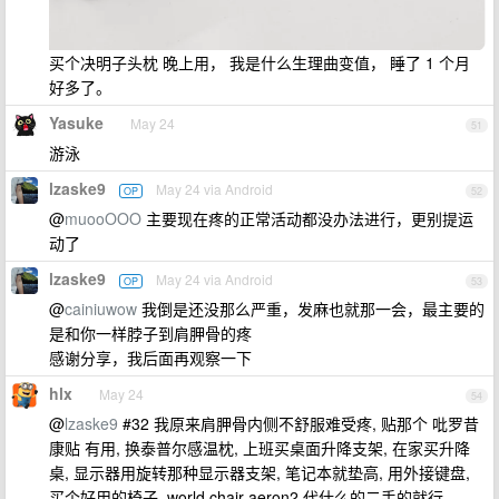
买个决明子头枕 晚上用， 我是什么生理曲变值， 睡了 1 个月
好多了。
Yasuke
May 24
51
游泳
lzaske9
May 24 via Android
OP
52
@
muooOOO
主要现在疼的正常活动都没办法进行，更别提运
动了
lzaske9
May 24 via Android
OP
53
@
cainiuwow
我倒是还没那么严重，发麻也就那一会，最主要的
是和你一样脖子到肩胛骨的疼
感谢分享，我后面再观察一下
hlx
May 24
54
@
lzaske9
#32 我原来肩胛骨内侧不舒服难受疼, 贴那个 吡罗昔
康贴 有用, 换泰普尔感温枕, 上班买桌面升降支架, 在家买升降
桌, 显示器用旋转那种显示器支架, 笔记本就垫高, 用外接键盘,
买个好用的椅子, world chair aeron2 代什么的二手的就行