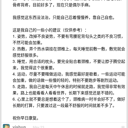
骨疼背疼，目前好多了，现在只是偶尔手麻。
我感觉这东西没法治，只能自己忍着慢慢养，靠自己自愈。
这是我自己的一些小的建议（仅供参考）：
1. 姿势，改掉不良姿势，不要有弯腰驼背勾头之类的不良习惯，
不然可能会加重。
2. 热敷，弄个热水袋挂在颈椎上，每天睡觉前敷一敷，敷完就会
感觉舒服很多。
3. 睡觉，用合适的枕头，要完全贴合着颈椎，不要让脖子腾空起
来，我觉得这个很重要。
4. 运动，尽量不要瞎做运动，我感觉最好是歇着，一些运动可能
会加重，做的话做一些慢的轻的，特别不要跑步等剧烈运动。
5. 走路，我自己是每天中午休息的时候就走路，我觉得非常有效
果，路上也能看看人看看世界，长期下来感觉还是不错的。
6. 心里上就不要总是想着这个了，颈椎病一时半会好不了，做好
长期的打算，只要渡过这一段最不舒服的时间就差不多了。
祝你早日康复。
vishun
May 23
8