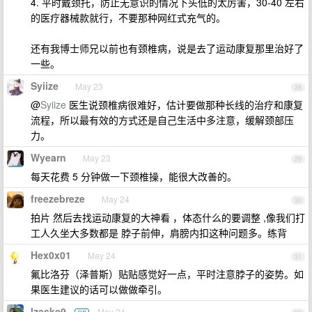
4. 平时戴颈托，防止无意识的情况下头低的太厉害，30-40 左右
的医疗器械款就行，不要那种网红式充气的。
还有我博士师兄以前也有颈椎病，说是去了运动康复那里治好了
一些。
Syiize
May 23
28
@
Syiize
医生说颈椎病很难好，估计要做那种长线的治疗和康复
流程，所以最有效的方式还是自己生活中多注意，缓解颈部压
力。
Wyearn
May 23
29
每天花费 5 分钟做一下颈椎操，能很大改善的。
freezebreze
May 24
30
拍片 然后去找运动康复的大神看 ，体态什么的要调整 ,像我们打
工人久坐大多数都是 脖子前伸，肩膀内扣这种问题多。练背
Hex0x01
May 24
31
氟比洛芬（泽普斯）贴贴感觉好一点，平时注意脖子的姿势。如
果医生建议的话可以做做牵引。
lzaske9
May 24