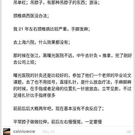
吊单杠；吊脖子，有那种吊脖子的东西；游泳；
颈椎病西医没办法；
我 21 年左右颈椎病比较严重，手脚发麻；
去上海六院，什么效果都没有；
那时候在张江，离曙光医院不远，中午去针灸 + 推拿，完了刚好
去公司上班；
曙光医院的针灸还是比较好的，参加了他们一个老师的毕业论文
课题，去了也不用挂号，直接扎针，是什么放血疗法，手麻脚麻
的时候，在手指或者足缘的位置扎一针放放血，立竿见影，不过
足缘扎针比手指疼很多
前前后后大概两年吧，现在基本没有不良反应了；
平常脖子做做拉伸，前后左右慢慢晃，一定要慢
cainiuwow
May 24
48