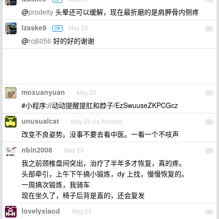
@
prodeity
头晕还可以缓解，现在最折磨的是肩胛骨内侧疼
lzaske9
May 23
OP
20
@
rcj6056
好的好的谢谢
moxuanyuan
May 23
21
#小程序://动动提醒提肛和脖子/EzSwuuseZKPCGcz
unusualcat
May 23 via Android
22
改变不良姿势。没事不要去看中医。一看一个不吱声
nbin2008
May 23
23
我之前颈椎盘间突出，治疗了半年多才恢复，真的疼。
头部牵引，上午下午搞小锻炼，dy 上找，慢慢恢复的。
一周搞次锻炼，我骑车
现在坐久了，椅子后背是直的，还会复发
lovelyxiaod
May 23
24