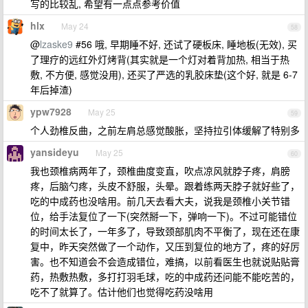
写的比较乱, 希望有一点点参考价值
hlx
May 24
58
@
lzaske9
#56 哦, 早期睡不好, 还试了硬板床, 睡地板(无效), 买
了理疗的远红外灯烤背(其实就是一个灯对着背加热, 相当于热
敷, 不方便, 感觉没用), 还买了严选的乳胶床垫(这个好, 就是 6-7
年后掉渣)
ypw7928
May 25
59
个人劲椎反曲，之前左肩总感觉酸胀，坚持拉引体缓解了特别多
yansideyu
May 25
60
我也颈椎病两年了，颈椎曲度变直，吹点凉风就脖子疼，肩膀
疼，后脑勺疼，头皮不舒服，头晕。跟着练两天脖子就好些了，
吃的中成药也没啥用。前几天去看大夫，说我是颈椎小关节错
位，给手法复位了一下(突然掰一下，弹响一下)。不过可能错位
的时间太长了，一年多了，导致颈部肌肉不平衡了，现在还在康
复中，昨天突然做了一个动作，又压到复位的地方了，疼的好厉
害。也不知道会不会造成错位，难搞，以前看医生也就说贴贴膏
药，热敷热敷，多打打羽毛球，吃的中成药还问能不能吃苦的，
吃不了就算了。估计他们也觉得吃药没啥用