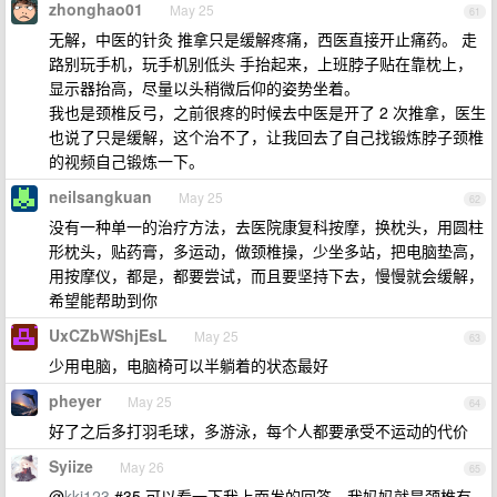
zhonghao01
May 25
61
无解，中医的针灸 推拿只是缓解疼痛，西医直接开止痛药。 走
路别玩手机，玩手机别低头 手抬起来，上班脖子贴在靠枕上，
显示器抬高，尽量以头稍微后仰的姿势坐着。
我也是颈椎反弓，之前很疼的时候去中医是开了 2 次推拿，医生
也说了只是缓解，这个治不了，让我回去了自己找锻炼脖子颈椎
的视频自己锻炼一下。
neilsangkuan
May 25
62
没有一种单一的治疗方法，去医院康复科按摩，换枕头，用圆柱
形枕头，贴药膏，多运动，做颈椎操，少坐多站，把电脑垫高，
用按摩仪，都是，都要尝试，而且要坚持下去，慢慢就会缓解，
希望能帮助到你
UxCZbWShjEsL
May 25
63
少用电脑，电脑椅可以半躺着的状态最好
pheyer
May 25
64
好了之后多打羽毛球，多游泳，每个人都要承受不运动的代价
Syiize
May 26
65
@
kkj123
#35 可以看一下我上面发的回答，我妈妈就是颈椎有