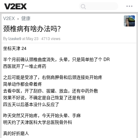
V2EX
健康
›
颈椎病有啥办法吗？
By
lzaske9
at May 23 · 4713 views
坐标天津 24
半个月前确认颈椎曲度消失，头晕，只是简单拍了个 DR
西医就开了一堆止疼药
之后可能是受凉了，右侧肩胛骨和后颈连接处开始疼
简单动作都会牵着疼
去看中医，开了刮痧、拔罐、放血，还有中药外敷
效果不好说，不确定是自己恢复了还是有用
四五天以后基本没什么反应了
昨天突然又开始疼，今天开始头晕、手麻
明天约了天津医科大学总医院骨外科
真的好折磨人