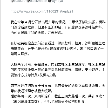
@
lzaske9
@
blackmatch
@
wyhaya
https://www.v2ex.com/t/1100231#reply21
我在今年 4 月份开始出现头晕的情况，三甲做了核磁共振，骨科
门诊诊断颈椎病，但没有压迫神经，开药后建议转诊神经内科。
西药只缓解了我的头晕，并未根治。
在核磁共振检查之前还去看过一趟康复科，拍片，诊断颈椎生理
曲度变直，医生也是开药+建议转诊神经内科，末了顺口说了一
句可以理疗。
大概两个月前，头晕难受，想到去社区卫生站理疗，社区卫生站
的理疗医师排查出我的肩胛提肌过度紧张、僵硬，安排理疗，主
要治疗方式为针灸+艾熏+拔罐。
前三次理疗的效果十分显著，肌肉僵硬的感觉立马得到改善，头
晕症状通过理疗被极大缓解。
后续每周一次，未间断治疗，截止上周为最后一次，共计 8 次？
（未记录具体次数），但后半程感受不如初期明显。