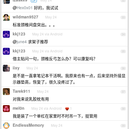
OP
32
@
Hex0x01
好的，我试试
wildman9527
May 24
33
标准颈椎间盘突出。。。
kkj123
May 24 via Android
34
@
june4
求架子推荐
kkj123
May 24 via Android
35
借主贴问一句，颈椎反弓怎么办？可以康复吗？
iixy
May 24
36
是不是一直拿笔记本干活啊。我原来也有一点，后来坚持外接显
示器垫高，恢复了，很久没疼过了。
Tarek911
May 24
37
对我来说乳胶枕有用
mel0n
May 24 via Android
1
38
我是装了一个单杠在家里时不时吊一下，挺管用
EndlessMemory
May 24
39