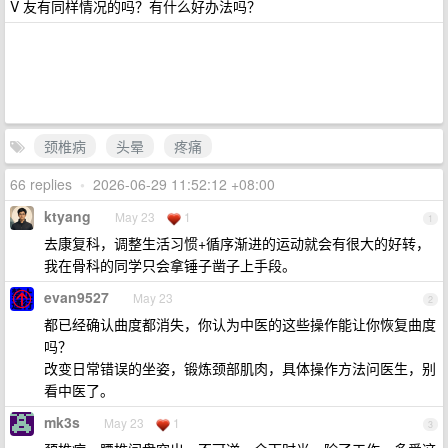
V 友有同样情况的吗？有什么好办法吗？
颈椎病
头晕
疼痛
66 replies
•
2026-06-29 11:52:12 +08:00
ktyang
May 23
1
1
去康复科，调整生活习惯+循序渐进的运动就会有很大的好转，
我在骨科的同学只会拿锤子凿子上手段。
evan9527
May 23
2
都已经确认曲度都消失，你认为中医的这些操作能让你恢复曲度
吗？
改变日常错误的坐姿，锻炼颈部肌肉，具体操作方法问医生，别
看中医了。
mk3s
May 23
1
3