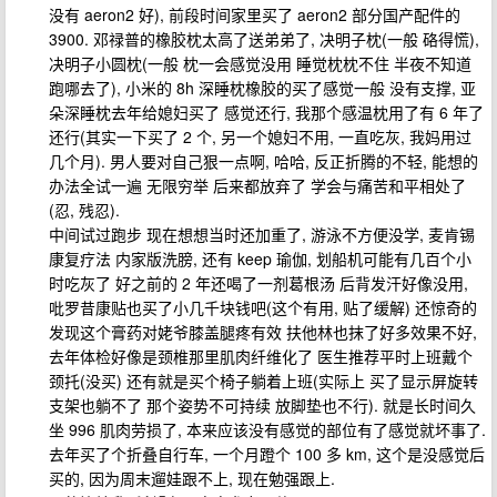
没有 aeron2 好), 前段时间家里买了 aeron2 部分国产配件的
3900. 邓禄普的橡胶枕太高了送弟弟了, 决明子枕(一般 硌得慌),
决明子小圆枕(一般 枕一会感觉没用 睡觉枕枕不住 半夜不知道
跑哪去了), 小米的 8h 深睡枕橡胶的买了感觉一般 没有支撑, 亚
朵深睡枕去年给媳妇买了 感觉还行, 我那个感温枕用了有 6 年了
还行(其实一下买了 2 个, 另一个媳妇不用, 一直吃灰, 我妈用过
几个月). 男人要对自己狠一点啊, 哈哈, 反正折腾的不轻, 能想的
办法全试一遍 无限穷举 后来都放弃了 学会与痛苦和平相处了
(忍, 残忍).
中间试过跑步 现在想想当时还加重了, 游泳不方便没学, 麦肯锡
康复疗法 内家版洗膀, 还有 keep 瑜伽, 划船机可能有几百个小
时吃灰了 好之前的 2 年还喝了一剂葛根汤 后背发汗好像没用,
吡罗昔康贴也买了小几千块钱吧(这个有用, 贴了缓解) 还惊奇的
发现这个膏药对姥爷膝盖腿疼有效 扶他林也抹了好多效果不好,
去年体检好像是颈椎那里肌肉纤维化了 医生推荐平时上班戴个
颈托(没买) 还有就是买个椅子躺着上班(实际上 买了显示屏旋转
支架也躺不了 那个姿势不可持续 放脚垫也不行). 就是长时间久
坐 996 肌肉劳损了, 本来应该没有感觉的部位有了感觉就坏事了.
去年买了个折叠自行车, 一个月蹬个 100 多 km, 这个是没感觉后
买的, 因为周末遛娃跟不上, 现在勉强跟上.