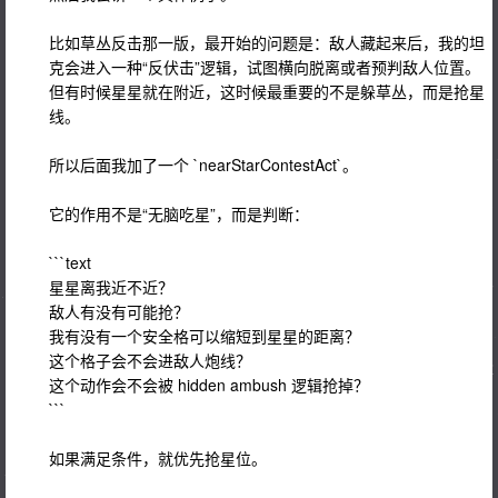
比如草丛反击那一版，最开始的问题是：敌人藏起来后，我的坦
克会进入一种“反伏击”逻辑，试图横向脱离或者预判敌人位置。
但有时候星星就在附近，这时候最重要的不是躲草丛，而是抢星
线。
所以后面我加了一个 `nearStarContestAct`。
它的作用不是“无脑吃星”，而是判断：
```text
星星离我近不近？
敌人有没有可能抢？
我有没有一个安全格可以缩短到星星的距离？
这个格子会不会进敌人炮线？
这个动作会不会被 hidden ambush 逻辑抢掉？
```
如果满足条件，就优先抢星位。