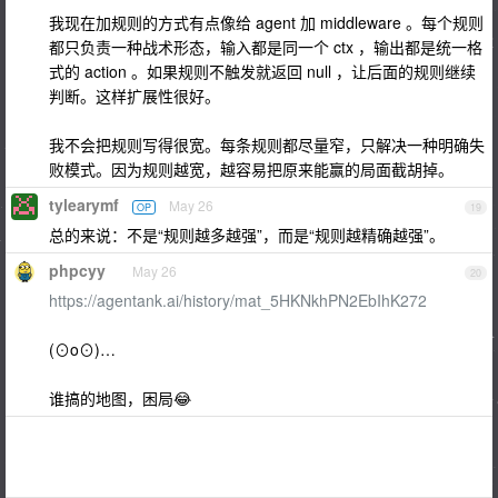
我现在加规则的方式有点像给 agent 加 middleware 。每个规则
都只负责一种战术形态，输入都是同一个 ctx ，输出都是统一格
式的 action 。如果规则不触发就返回 null ，让后面的规则继续
判断。这样扩展性很好。
我不会把规则写得很宽。每条规则都尽量窄，只解决一种明确失
败模式。因为规则越宽，越容易把原来能赢的局面截胡掉。
tylearymf
May 26
OP
19
总的来说：不是“规则越多越强”，而是“规则越精确越强”。
phpcyy
May 26
20
https://agentank.ai/history/mat_5HKNkhPN2EbIhK272
(⊙o⊙)…
谁搞的地图，困局😂