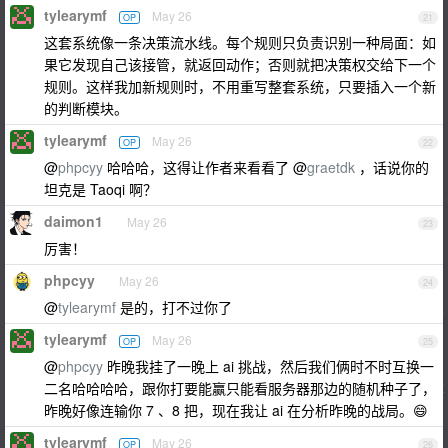
tylearymf
May 26
OP
21
这套系统像一条决策流水线。每个规则只负责识别一种局面：如
果它发现自己该接管，就返回动作；否则就把决策权交给下一个
规则。这样我加新规则时，不用重写整套系统，只要插入一个新
的判断模块。
tylearymf
May 26
OP
22
@
phpcyy
哈哈哈，这得让作者来看看了 @
graetdk
，话说你的
坦克是 Taoqi 啊？
daimon1
May 26
23
厉害！
phpcyy
May 26
24
@
tylearymf
是的，打不过你了
tylearymf
May 26
OP
25
@
phpcyy
昨晚我挂了一晚上 ai 挑战，然后我们俩时不时互换一
二名哈哈哈哈，跟你打要能赢只能看服务器那边的随机种子了，
昨晚好像连输你 7 、8 把，现在我让 ai 在分析昨晚的战局。😄
tylearymf
May 26
OP
26