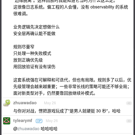
“边缘脱离”。这样回放时我能知道它当时为什么这么走。
这很像日志系统。偏工程的人会懂，没有 observability 的系统
很难调。
业务逻辑先决定想做什么
安全层再确认能不能做
规则尽量窄
只处理一种失败模式
放到正确优先级
用回放验证有没有误伤
这套系统强在可解释和可迭代，但也有局限。规则多了以后，优
先级管理会越来越重要；一些非常长线的策略可能还不够全局；
面对新类型对手，仍然要靠回放继续补模式。
zhuawadao
May 26
48
与你对对战，愣把游戏玩成了"是男人就硬挺 30 秒"，哈哈
tylearymf
May 26
OP
49
@
zhuawadao
哈哈哈哈