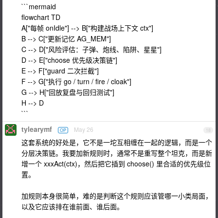
```mermaid
flowchart TD
A["每帧 onIdle"] --> B["构建战场上下文 ctx"]
B --> C["更新记忆 AG_MEM"]
C --> D["风险评估：子弹、炮线、陷阱、星星"]
D --> E["choose 优先级决策链"]
E --> F["guard 二次拦截"]
F --> G["执行 go / turn / fire / cloak"]
G --> H["回放复盘与回归测试"]
H --> D
```
tylearymf
May 26
OP
18
这套系统的好处是，它不是一坨互相缠在一起的逻辑，而是一个
分层决策链。我要加新规则时，通常不是重写整个坦克，而是新
增一个 xxxAct(ctx)，然后把它插到 choose() 里合适的优先级位
置。
加规则本身很简单，难的是判断这个规则应该管哪一小类局面，
以及它应该排在谁前面、谁后面。