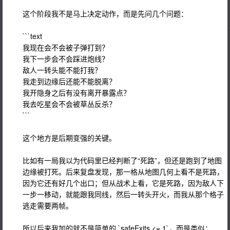
这个阶段我不是马上决定动作，而是先问几个问题：
```text
我现在会不会被子弹打到？
我下一步会不会踩进炮线？
敌人一转头能不能打我？
我走到边缘后还能不能脱离？
我开隐身之后有没有离开暴露点？
我去吃星会不会被草丛反杀？
```
这个地方是后期变强的关键。
比如有一局我以为代码里已经判断了“死路”，但还是跑到了地图
边缘被打死。后来复盘发现，那一格从地图几何上看不是死路，
因为它还有好几个出口；但从战术上看，它是死路，因为敌人下
一步一移动，就能跟我同线，然后一转头开火，而我从那个格子
逃走需要两帧。
所以后来我加的就不是简单的 `safeExits <= 1`，而是类似：