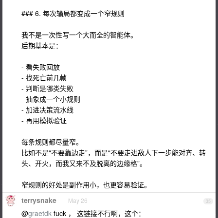
### 6. 每次输局都变成一个窄规则
我不是一次性写一个大而全的智能体。
后期基本是：
- 看失败回放
- 找死亡前几帧
- 判断是哪类失败
- 抽象成一个小规则
- 加进决策流水线
- 再用模拟验证
每条规则都尽量窄。
比如不是“不要靠边走”，而是“不要走进敌人下一步能对齐、转
头、开火，而我又来不及脱离的边缘格”。
窄规则的好处是副作用小，也更容易验证。
terrysnake
May 26
35
@
graetdk
fuck ， 这链接不行啊，这个：