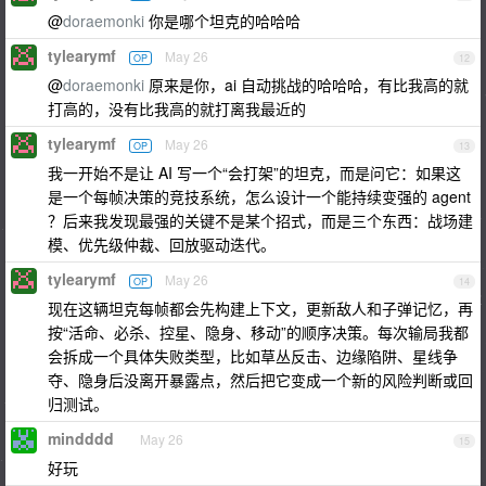
@
doraemonki
你是哪个坦克的哈哈哈
tylearymf
May 26
OP
12
@
doraemonki
原来是你，ai 自动挑战的哈哈哈，有比我高的就
打高的，没有比我高的就打离我最近的
tylearymf
May 26
OP
13
我一开始不是让 AI 写一个“会打架”的坦克，而是问它：如果这
是一个每帧决策的竞技系统，怎么设计一个能持续变强的 agent
？后来我发现最强的关键不是某个招式，而是三个东西：战场建
模、优先级仲裁、回放驱动迭代。
tylearymf
May 26
OP
14
现在这辆坦克每帧都会先构建上下文，更新敌人和子弹记忆，再
按“活命、必杀、控星、隐身、移动”的顺序决策。每次输局我都
会拆成一个具体失败类型，比如草丛反击、边缘陷阱、星线争
夺、隐身后没离开暴露点，然后把它变成一个新的风险判断或回
归测试。
mindddd
May 26
15
好玩