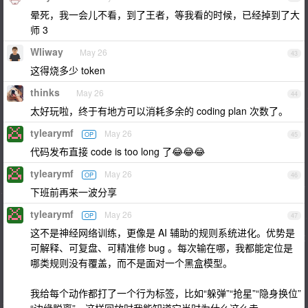
晕死，我一会儿不看，到了王者，等我看的时候，已经掉到了大
师 3
Wliway
May 26
43
这得烧多少 token
thinks
May 26
44
太好玩啦，终于有地方可以消耗多余的 coding plan 次数了。
tylearymf
May 26
OP
45
代码发布直接 code is too long 了😂😂😂
tylearymf
May 26
OP
46
下班前再来一波分享
tylearymf
May 26
OP
47
这不是神经网络训练，更像是 AI 辅助的规则系统进化。优势是
可解释、可复盘、可精准修 bug 。每次输在哪，我都能定位是
哪类规则没有覆盖，而不是面对一个黑盒模型。
我给每个动作都打了一个行为标签，比如“躲弹”“抢星”“隐身换位”