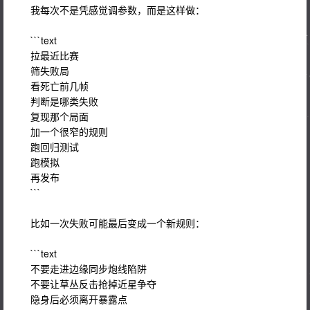
我每次不是凭感觉调参数，而是这样做：
```text
拉最近比赛
筛失败局
看死亡前几帧
判断是哪类失败
复现那个局面
加一个很窄的规则
跑回归测试
跑模拟
再发布
```
比如一次失败可能最后变成一个新规则：
```text
不要走进边缘同步炮线陷阱
不要让草丛反击抢掉近星争夺
隐身后必须离开暴露点