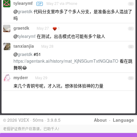
tylearymf
May 27 via iPhone
OP
50
@
graetdk
代码分支里咋多了个多人分支，是准备出多人混战了
吗
graetdk
May 27
1
51
@
tylearymf
在测试，出击模式也可能有多个敌人
tanxianjia
May 28
52
@
graetdk
#51
https://agentank.ai/history/mat_KjNSGumTxtNGQiaTO
看在跳
舞啊😂
myderr
May 29
53
来几个青铜号呢，才入坑，想体验体验神的力量
© 2026 V2EX · 50ms · 3.9.8.5
About
·
Language
老倔驴证券开户巨靠谱，已助千人!