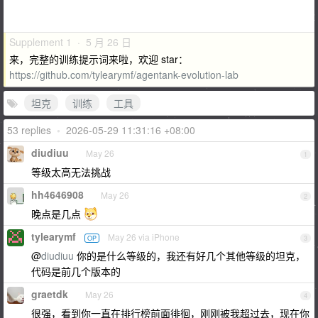
Supplement 1 · 5 月 26 日
来，完整的训练提示词来啦，欢迎 star：
https://github.com/tylearymf/agentank-evolution-lab
坦克
训练
工具
53 replies
•
2026-05-29 11:31:16 +08:00
diudiuu
May 26
1
等级太高无法挑战
hh4646908
May 26
2
晚点是几点
tylearymf
May 26 via iPhone
OP
3
@
diudiuu
你的是什么等级的，我还有好几个其他等级的坦克，
代码是前几个版本的
graetdk
May 26
4
很强，看到你一直在排行榜前面徘徊，刚刚被我超过去，现在你