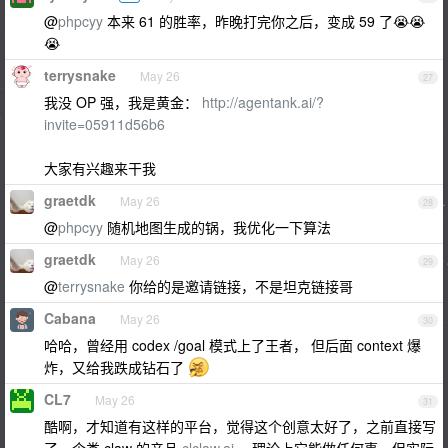
@
phpcyy
本来 61 的胜率，昨晚打完你之后，变成 59 了😭😭
😭
terrysnake
May 26
27
我没 OP 强，我是黄金：
http://agentank.ai/?
invite=05911d56b6
大家有兴趣来干我
graetdk
May 26
28
@
phpcyy
随机地图生成的锅，我优化一下算法
graetdk
May 26
29
@
terrysnake
你给的是邀请链接，不是坦克链接哥
Cabana
May 26
30
哈哈，曾经用 codex /goal 模式上了王者， 但后面 context 爆
炸，又给我跌成钻石了
CL7
May 26
31
酷啊，才知道有这样的平台，觉得这个创意太好了，之前直接写