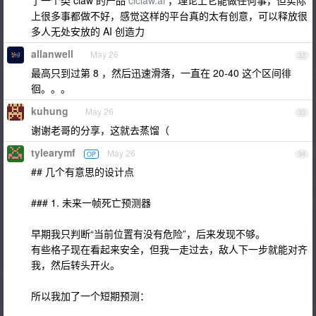
了一个类 claw 的产品
clclaw.ai
，理论上它能做任何事，但实际
上很多事都做不好，感觉这样的平台真的太有创意，可以释放很
多人无处安放的 AI 创造力
allanwell
May 26
32
最高只到过第 8 ，然后迅速滑落，一直在 20-40 这个区间徘
徊。。。
kuhung
May 26
33
谢谢老哥的分享，这就去蒸馏（
tylearymf
May 26
OP
34
## 几个有意思的设计点
### 1. 未来一帧死亡预测器
早期我只判断“当前位置有没有危险”，后来发现不够。
有些格子现在看起来安全，但我一走过去，敌人下一步就能对齐
我，然后转头开火。
所以我加了一个短期预测：