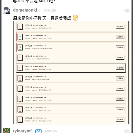
@
xb3
不会是 keith 吧？
doraemonki
May 26
10
原来是你小子昨天一直逮着我虐
tylearymf
May 26
OP
11