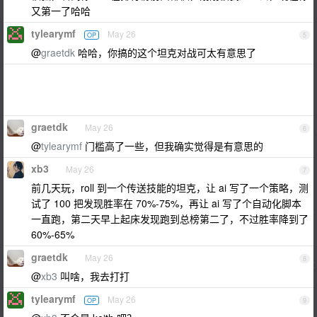
又第一了哈哈
tylearymf
May 26
OP
5
@
graetdk
哈哈，你搞的这个坦克对战可太有意思了
graetdk
May 26
6
@
tylearymf
门槛高了一些，但我确实觉得是有意思的
xb3
May 26
7
前几天玩，roll 到一个传送技能的坦克，让 ai 写了一个策略，测
试了 100 把发现胜率在 70%-75%，再让 ai 写了个自动化脚本
一直跑，第二天早上起床发现跑到总榜第二了，不过胜率降到了
60%-65%
graetdk
May 26
8
@
xb3
叫啥，我去打打
tylearymf
May 26
OP
9