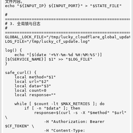
文件内容。

echo "${INPUT_IP} ${INPUT_PORT}" > "$STATE_FILE"

# 
=====================================================
# 3. 全局锁与日志

# 
=====================================================
GLOBAL_LOCK_FILE="/tmp/lucky_cloudflare_global_update
LOG_FILE="/tmp/lucky_cf_update.log"

log() {

    echo "[$(date '+%Y-%m-%d %H:%M:%S')]
[${SERVICE_NAME}] $1" >> "$LOG_FILE"

}

safe_curl() {

    local method="$1"

    local url="$2"

    local data="$3"

    local count=0

    local response=""

    while [ $count -lt $MAX_RETRIES ]; do

        if [ -n "$data" ]; then

            response=$(curl -s -X "$method" "$url" 
\

                -H "Authorization: Bearer 
$CF_TOKEN" \

                -H "Content-Type: 