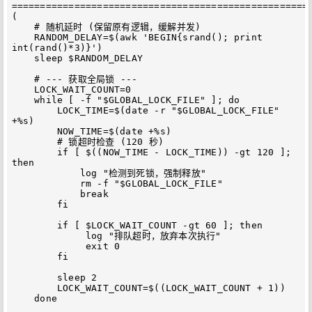
=====================================================
(

    # 随机延时 (保留原有逻辑，缓解并发)

    RANDOM_DELAY=$(awk 'BEGIN{srand(); print 
int(rand()*3)}')

    sleep $RANDOM_DELAY

    # --- 获取全局锁 ---

    LOCK_WAIT_COUNT=0

    while [ -f "$GLOBAL_LOCK_FILE" ]; do

        LOCK_TIME=$(date -r "$GLOBAL_LOCK_FILE" 
+%s)

        NOW_TIME=$(date +%s)

        # 锁超时检查 (120 秒)

        if [ $((NOW_TIME - LOCK_TIME)) -gt 120 ]; 
then

            log "检测到死锁，强制释放"

            rm -f "$GLOBAL_LOCK_FILE"

            break

        fi

        if [ $LOCK_WAIT_COUNT -gt 60 ]; then

             log "排队超时，放弃本次执行"

             exit 0

        fi

        sleep 2

        LOCK_WAIT_COUNT=$((LOCK_WAIT_COUNT + 1))

    done
