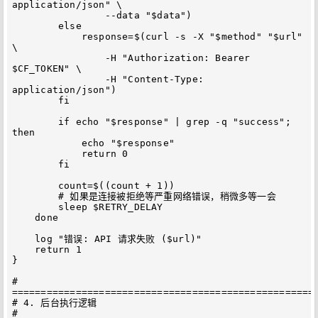
application/json" \

                --data "$data")

        else

            response=$(curl -s -X "$method" "$url" 
\

                -H "Authorization: Bearer 
$CF_TOKEN" \

                -H "Content-Type: 
application/json")

        fi

        if echo "$response" | grep -q "success"; 
then

            echo "$response"

            return 0

        fi

        count=$((count + 1))

        # 如果是连接被拒绝等严重网络错误，稍微多等一会

        sleep $RETRY_DELAY

    done

    log "错误: API 请求失败 ($url)"

    return 1

}

# 
=====================================================
# 4. 后台执行逻辑

# 