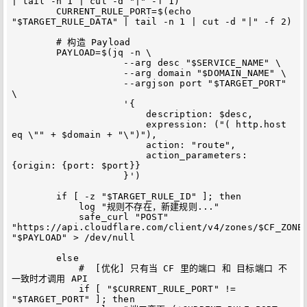
| tail -n 1 | cut -d "|" -f 1)

        CURRENT_RULE_PORT=$(echo 
"$TARGET_RULE_DATA" | tail -n 1 | cut -d "|" -f 2)

        # 构造 Payload

        PAYLOAD=$(jq -n \

                    --arg desc "$SERVICE_NAME" \

                    --arg domain "$DOMAIN_NAME" \

                    --argjson port "$TARGET_PORT" 
\

                    '{

                        description: $desc,

                        expression: ("( http.host 
eq \"" + $domain + "\")"),

                        action: "route",

                        action_parameters: 
{origin: {port: $port}}

                    }')

        if [ -z "$TARGET_RULE_ID" ]; then

            log "规则不存在，新建规则..."

            safe_curl "POST" 
"https://api.cloudflare.com/client/v4/zones/$CF_ZONE_
"$PAYLOAD" > /dev/null

        else

            #  [优化] 只有当 CF 里的端口 和 目标端口 不
一致时才调用 API

            if [ "$CURRENT_RULE_PORT" != 
"$TARGET_PORT" ]; then
