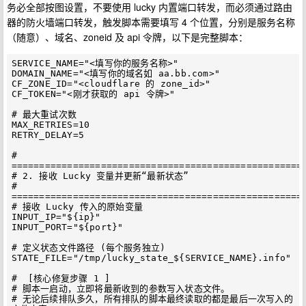
务必全部按图设置，不要使用 lucky 内置端口转发，而必须通过路由
器的防火墙端口转发，触发脚本需要填写 4 个位置，分别是服务名称
（随意）、域名、zoneid 及 api 令牌，以下是完整脚本：
SERVICE_NAME="<填写你的服务名称>"

DOMAIN_NAME="<填写你的域名如 aa.bb.com>"

CF_ZONE_ID="<cloudflare 的 zone_id>"

CF_TOKEN="<刚才获取的 api 令牌>"

# 最大重试次数

MAX_RETRIES=10

RETRY_DELAY=5

# 
=====================================================
# 2. 接收 Lucky 变量并更新“最新状态”

# 
=====================================================
# 接收 Lucky 传入的原始变量

INPUT_IP="${ip}"

INPUT_PORT="${port}"

# 定义状态文件路径 (每个服务独立)

STATE_FILE="/tmp/lucky_state_${SERVICE_NAME}.info"

#  [核心修复步骤 1 ] 

# 脚本一启动，立即将最新收到的参数写入状态文件。

# 无论后续排队多久，所有排队的脚本最终读取的都是最后一次写入的