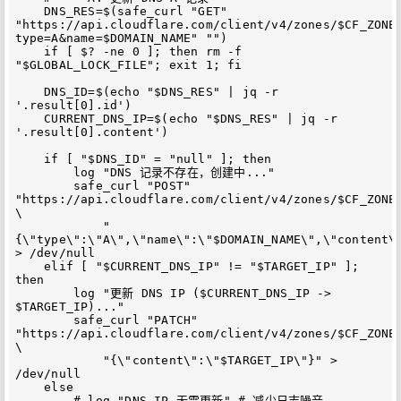
    DNS_RES=$(safe_curl "GET" 
"https://api.cloudflare.com/client/v4/zones/$CF_ZONE
type=A&name=$DOMAIN_NAME" "")

    if [ $? -ne 0 ]; then rm -f 
"$GLOBAL_LOCK_FILE"; exit 1; fi

    DNS_ID=$(echo "$DNS_RES" | jq -r 
'.result[0].id')

    CURRENT_DNS_IP=$(echo "$DNS_RES" | jq -r 
'.result[0].content')

    if [ "$DNS_ID" = "null" ]; then

        log "DNS 记录不存在，创建中..."

        safe_curl "POST" 
"https://api.cloudflare.com/client/v4/zones/$CF_ZONE_
\

            "
{\"type\":\"A\",\"name\":\"$DOMAIN_NAME\",\"content\"
> /dev/null

    elif [ "$CURRENT_DNS_IP" != "$TARGET_IP" ]; 
then

        log "更新 DNS IP ($CURRENT_DNS_IP -> 
$TARGET_IP)..."

        safe_curl "PATCH" 
"https://api.cloudflare.com/client/v4/zones/$CF_ZONE_
\

            "{\"content\":\"$TARGET_IP\"}" > 
/dev/null

    else

        # log "DNS IP 无需更新" # 减少日志噪音
