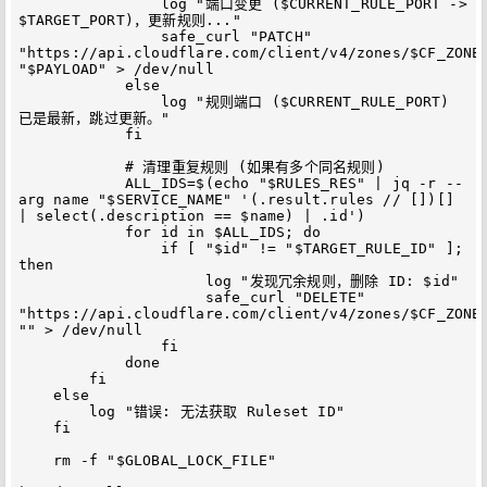
                log "端口变更 ($CURRENT_RULE_PORT -> 
$TARGET_PORT)，更新规则..."

                safe_curl "PATCH" 
"https://api.cloudflare.com/client/v4/zones/$CF_ZONE_
"$PAYLOAD" > /dev/null

            else

                log "规则端口 ($CURRENT_RULE_PORT) 
已是最新，跳过更新。"

            fi

            # 清理重复规则 (如果有多个同名规则)

            ALL_IDS=$(echo "$RULES_RES" | jq -r --
arg name "$SERVICE_NAME" '(.result.rules // [])[] 
| select(.description == $name) | .id')

            for id in $ALL_IDS; do

                if [ "$id" != "$TARGET_RULE_ID" ]; 
then

                     log "发现冗余规则，删除 ID: $id"

                     safe_curl "DELETE" 
"https://api.cloudflare.com/client/v4/zones/$CF_ZONE_
"" > /dev/null

                fi

            done

        fi

    else

        log "错误: 无法获取 Ruleset ID"

    fi

    rm -f "$GLOBAL_LOCK_FILE"
