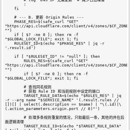
        :

    fi

    # --- B. 更新 Origin Rules ---

    PHASE_RES=$(safe_curl "GET" 
"https://api.cloudflare.com/client/v4/zones/$CF_ZONE_
"")

    if [ $? -ne 0 ]; then rm -f 
"$GLOBAL_LOCK_FILE"; exit 1; fi

    RULESET_ID=$(echo "$PHASE_RES" | jq -r 
'.result.id')

    if [ "$RULESET_ID" != "null" ]; then

        RULES_RES=$(safe_curl "GET" 
"https://api.cloudflare.com/client/v4/zones/$CF_ZONE_
"")

        if [ $? -ne 0 ]; then rm -f 
"$GLOBAL_LOCK_FILE"; exit 1; fi

        # 查找同名规则

        # 获取 Rule ID 和当前规则中设定的端口

        TARGET_RULE_DATA=$(echo "$RULES_RES" | jq 
-r --arg name "$SERVICE_NAME" '(.result.rules // 
[])[] | select(.description == $name) | "\(.id)|\
(.action_parameters.origin.port // 0)"')

        # 处理多条规则重复的情况，只取最后一条，其他的并在后
面逻辑清理

        TARGET_RULE_ID=$(echo "$TARGET_RULE_DATA" 