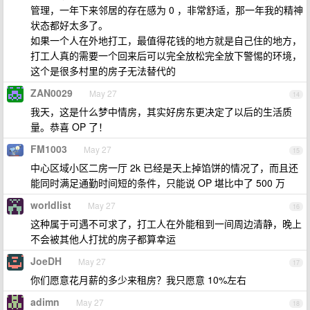
管理，一年下来邻居的存在感为 0 ，非常舒适，那一年我的精神
状态都好太多了。
如果一个人在外地打工，最值得花钱的地方就是自己住的地方，
打工人真的需要一个回来后可以完全放松完全放下警惕的环境，
这个是很多村里的房子无法替代的
ZAN0029
May 27
14
我天，这是什么梦中情房，其实好房东更决定了以后的生活质
量。恭喜 OP 了！
FM1003
May 27
15
中心区域小区二房一厅 2k 已经是天上掉馅饼的情况了，而且还
能同时满足通勤时间短的条件，只能说 OP 堪比中了 500 万
worldlist
May 27
16
这种属于可遇不可求了，打工人在外能租到一间周边清静，晚上
不会被其他人打扰的房子都算幸运
JoeDH
May 27
17
你们愿意花月薪的多少来租房？我只愿意 10%左右
adimn
May 27
18