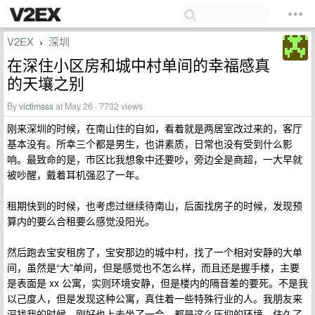
V2EX
深圳
›
在深住小区房和城中村单间的幸福感真
的天壤之别
By
victimsss
at May 26 · 7732 views
刚来深圳的时候，在南山住的自如，看着就是两居室改过来的，客厅
基本没有。所幸三个都是男生，也讲素质，日常也没有受到什么影
响。最致命的是，市区比我想象中还要吵，旁边全是商超，一大早就
被吵醒，戴着耳机强忍了一年。
租期快到的时候，也考虑过继续待南山，后面找房子的时候，发现预
算内的要么合租要么感觉没阳光。
然后跑去宝安租房了，宝安那边的城中村，找了一个相对安静的大单
间，虽然是“大”单间，但是感觉也不怎么样，而且还是握手楼，主要
是表面是 xx 公寓，实则环境安静，但是楼内的隔音差的要死。不是我
以己度人，但是发现这种公寓，真住着一些特殊行业的人。我朋友来
深找我的时候，刚好也上去坐了一会，都是这么压抑的环境，住久了