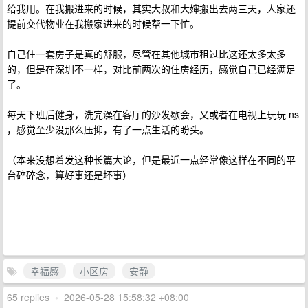
给我用。在我搬进来的时候，其实大叔和大婶搬出去两三天，人家还
提前交代物业在我搬家进来的时候帮一下忙。
自己住一套房子是真的舒服，尽管在其他城市租过比这还太多太多
的，但是在深圳不一样，对比前两次的住房经历，感觉自己已经满足
了。
每天下班后健身，洗完澡在客厅的沙发歇会，又或者在电视上玩玩 ns
，感觉至少没那么压抑，有了一点生活的盼头。
（本来没想着发这种长篇大论，但是最近一点经常像这样在不同的平
台碎碎念，算好事还是坏事）
幸福感
小区房
安静
65 replies
•
2026-05-28 15:58:32 +08:00