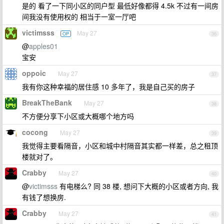
是的 看了一下同小区的同户型 最低好像都得 4.5k 不过有一间房
间我没有使用权的 相当于一室一厅吧
victimsss
May 27
OP
36
@
apples01
宝安
oppoic
May 27
37
我有你这种幸福的居住感 10 多年了，我是自己买的房子
BreakTheBank
May 27
38
不方便分享下小区或大概哪个地方吗
cocong
May 27
39
我觉得主要看隔音，小区和城中村隔音其实都一样差，总之租顶
楼就对了。
Crabby
May 27
40
@
victimsss
有电梯么? 同 38 楼, 想问下大概的小区或者方向, 我
有钱了想换房.
Crabby
May 27
41