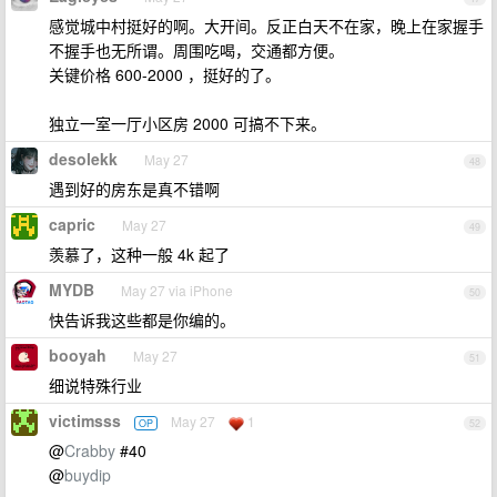
感觉城中村挺好的啊。大开间。反正白天不在家，晚上在家握手
不握手也无所谓。周围吃喝，交通都方便。
关键价格 600-2000 ，挺好的了。
独立一室一厅小区房 2000 可搞不下来。
desolekk
May 27
48
遇到好的房东是真不错啊
capric
May 27
49
羡慕了，这种一般 4k 起了
MYDB
May 27 via iPhone
50
快告诉我这些都是你编的。
booyah
May 27
51
细说特殊行业
victimsss
May 27
1
OP
52
@
Crabby
#40
@
buydip