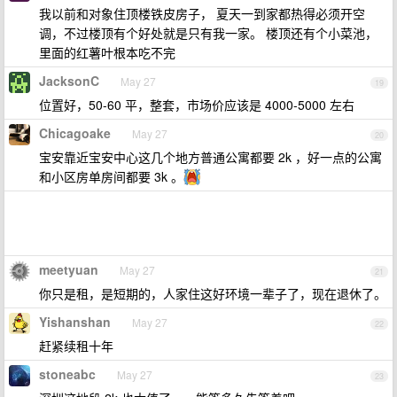
我以前和对象住顶楼铁皮房子， 夏天一到家都热得必须开空
调，不过楼顶有个好处就是只有我一家。 楼顶还有个小菜池，
里面的红薯叶根本吃不完
JacksonC
May 27
19
位置好，50-60 平，整套，市场价应该是 4000-5000 左右
Chicagoake
May 27
20
宝安靠近宝安中心这几个地方普通公寓都要 2k ，好一点的公寓
和小区房单房间都要 3k 。
meetyuan
May 27
21
你只是租，是短期的，人家住这好环境一辈子了，现在退休了。
Yishanshan
May 27
22
赶紧续租十年
stoneabc
May 27
23