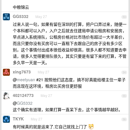
中粮锦云
GG5332
May 27
53
过来人说一句，如果有留在深圳的打算，把户口弄过来，随便一
个本科都可以入户，入户之后就去住建局申请公租房和安居房，
早点进入系统排队，公租房价格对比市场价有超过一大半差价，
而且只要你没有买房可以一直租下去跟自己的房子没有多少区
别，这个事情付出成本很低收益却很高，很多人都不知道要去申
请，很多人觉得要排队很久，其实只要是有留下来的打算，不管
多久早一天是一天。
xing7673
May 27
54
@
meetyuan
#21 按照他们这态度，搞不好真能给楼主住一辈子
而且现在这环境，租房比买房住更舒服
402124773
May 27
55
@
GG5332
这个确实有道理，如果打算一直呆下去，这个事情越早越好。
TKYK
May 27
56
有时候真的就是运来了,它自己就找上门了