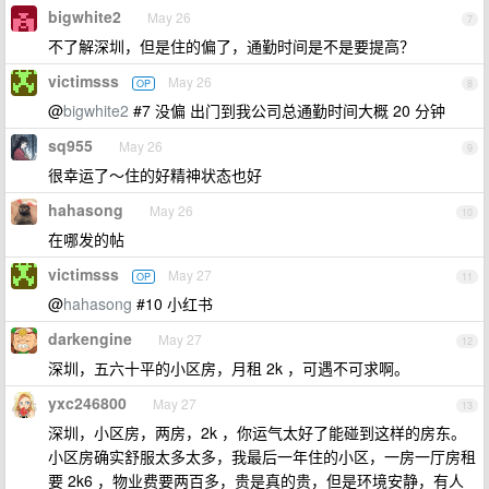
bigwhite2
May 26
7
不了解深圳，但是住的偏了，通勤时间是不是要提高？
victimsss
May 26
OP
8
@
bigwhite2
#7 没偏 出门到我公司总通勤时间大概 20 分钟
sq955
May 26
9
很幸运了～住的好精神状态也好
hahasong
May 26
10
在哪发的帖
victimsss
May 27
OP
11
@
hahasong
#10 小红书
darkengine
May 27
12
深圳，五六十平的小区房，月租 2k ，可遇不可求啊。
yxc246800
May 27
13
深圳，小区房，两房，2k ，你运气太好了能碰到这样的房东。
小区房确实舒服太多太多，我最后一年住的小区，一房一厅房租
要 2k6 ，物业费要两百多，贵是真的贵，但是环境安静，有人