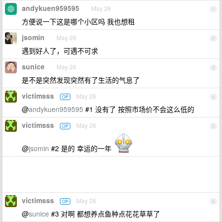
andykuen959595
May 26
1
方便说一下这是哪个小区吗 我也想租
jsomin
May 26
2
遇到好人了，可遇不可求
sunice
May 26
3
是不是突然发现突然有了生活的气息了
victimsss
May 26
OP
4
@
andykuen959595
#1 没有了 按照市场价不会这么低的
victimsss
May 26
OP
5
@
jsomin
#2 是的 幸运的一年
victimsss
May 26
OP
6
@
sunice
#3 对啊 都想养点鱼种点花花草草了