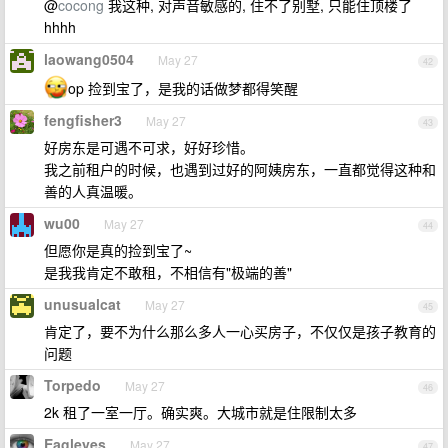
@
cocong
我这种, 对声音敏感的, 住不了别墅, 只能住顶楼了
hhhh
laowang0504
May 27
42
op 捡到宝了，是我的话做梦都得笑醒
fengfisher3
May 27
43
好房东是可遇不可求，好好珍惜。
我之前租户的时候，也遇到过好的阿姨房东，一直都觉得这种和
善的人真温暖。
wu00
May 27
44
但愿你是真的捡到宝了~
是我我肯定不敢租，不相信有"极端的善"
unusualcat
May 27
45
肯定了，要不为什么那么多人一心买房子，不仅仅是孩子教育的
问题
Torpedo
May 27
46
2k 租了一室一厅。确实爽。大城市就是住限制太多
Eagleyes
May 27
47