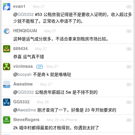
evan1
May 27
57
@
GG5332
#53 公租房我记得是不是要收入证明的，收入超过多
少就不能租了。正常收入申请不了的。
HENQIGUAI
May 27
58
这种是运气成分居多，不适合拿来到租房市场比较。
889434
May 27
59
恭喜 运气真不错
victimsss
May 27
OP
60
@
booyah
不是商 k 就是咯咯哒
Awes0me
May 27
61
@
GG5332
公租房年薪超过 5w 是不排不到的
GG5332
May 28
62
@
Awes0me
刚才查询了一下，好像是 23 年开始要求的
SteveRogers
May 28 via iPhone
63
2k 城中村都得最差的才租得到，你遇到太好了