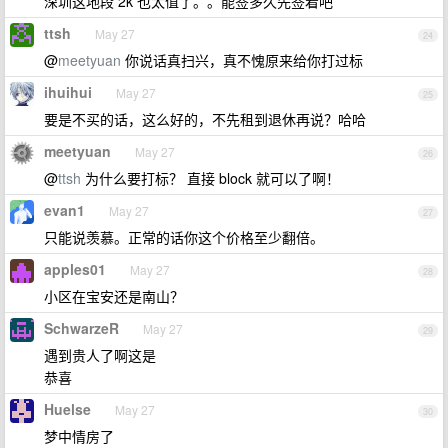
深圳这地段 2k 也太值了。。能签多久先签着吧
ttsh
May 27
24
@
meetyuan
你说话真扫兴，真不愧原来给你打过标
ihuihui
May 27
25
要是不买的话，这么好的，不先租到退休再说？哈哈
meetyuan
May 27
26
@
ttsh
为什么要打标？ 直接 block 就可以了啊！
evan1
May 27
27
只能说羡慕。正常的话你这个价格至少翻倍。
apples01
May 27
28
小区在宝安还是南山？
SchwarzeR
May 27
29
遇到贵人了啊这是
恭喜
Huelse
May 27
30
梦中情房了