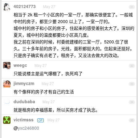
402124773
May 27
31
相当于 2k 租一个小区房的一室一厅，那确实很便宜了。一般城
中村的房子，都至少要 2000 以上了，一室一厅的。
城中村的房子和小区的房子，住起来的感受差别太大了。深圳的
夏天，城中村的温度都要比小区高几度。
我之前在深圳的时候，村委统建楼的三室一厅，5200.住了很
久。三十多年前的房子，光线，面积都挺大的。住起来还挺好。
只是房子确实有点老了，租房子，又没法去做大的改动。
weegc
May 27
32
只能说楼主是运气爆棚了，执死鸡了
jimmyczm
May 27
33
有个像样的房子才有自己的生活
dudubaba
May 27
34
就是租房的幸福感差，所以买房才成了执念。
victimsss
May 27
OP
35
@
yxc246800