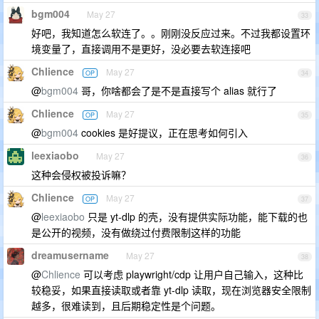
bgm004
May 27
33
好吧，我知道怎么软连了。。刚刚没反应过来。不过我都设置环
境变量了，直接调用不是更好，没必要去软连接吧
Chlience
May 27
OP
34
@
bgm004
哥，你啥都会了是不是直接写个 alias 就行了
Chlience
May 27
OP
35
@
bgm004
cookies 是好提议，正在思考如何引入
leexiaobo
May 27
36
这种会侵权被投诉嘛？
Chlience
May 27
OP
37
@
leexiaobo
只是 yt-dlp 的壳，没有提供实际功能，能下载的也
是公开的视频，没有做绕过付费限制这样的功能
dreamusername
May 27
38
@
Chlience
可以考虑 playwright/cdp 让用户自己输入，这种比
较稳妥，如果直接读取或者靠 yt-dlp 读取，现在浏览器安全限制
越多，很难读到，且后期稳定性是个问题。