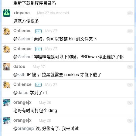
重新下载到程序目录吗
xinyana
May 27 via Android
67
这就方便很多
Chlience
May 27
OP
68
@
Zarhani
素的，你可以软链 bin 到文件夹下
Chlience
May 27
OP
69
@
Zarhani
哔哩哔哩是可以下的呀，BBDown 停止维护了都
datou
May 27
70
@
kkth
IP 被 yt 拉黑就需要 cookies 才能下载了
Chlience
May 27
OP
71
@
datou
学到了+1
orangejx
May 28
72
老哥有时间打包个 dmg
orangejx
May 28
73
@
orangejx
诶, 好像有了. 我来试试