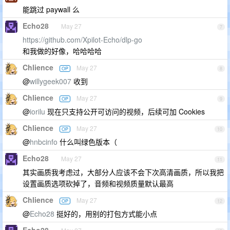
能跳过 paywall 么
Echo28
May 27
7
https://github.com/Xpilot-Echo/dlp-go
和我做的好像，哈哈哈哈
Chlience
May 27
OP
8
@
willygeek007
收到
Chlience
May 27
OP
9
@
iorilu
现在只支持公开可访问的视频，后续可加 Cookies
Chlience
May 27
OP
10
@
hnbcinfo
什么叫绿色版本（
Echo28
May 27
11
其实画质我考虑过，大部分人应该不会下次高清画质，所以我把
设置画质选项砍掉了，音频和视频质量默认最高
Chlience
May 27
OP
12
@
Echo28
挺好的，用别的打包方式能小点
Echo28