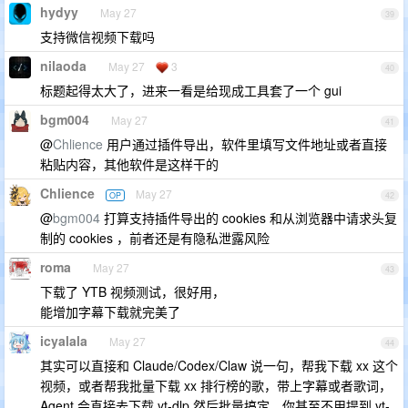
hydyy
May 27
39
支持微信视频下载吗
nilaoda
May 27
3
40
标题起得太大了，进来一看是给现成工具套了一个 gui
bgm004
May 27
41
@
Chlience
用户通过插件导出，软件里填写文件地址或者直接
粘贴内容，其他软件是这样干的
Chlience
May 27
OP
42
@
bgm004
打算支持插件导出的 cookies 和从浏览器中请求头复
制的 cookies ，前者还是有隐私泄露风险
roma
May 27
43
下载了 YTB 视频测试，很好用，
能增加字幕下载就完美了
icyalala
May 27
44
其实可以直接和 Claude/Codex/Claw 说一句，帮我下载 xx 这个
视频，或者帮我批量下载 xx 排行榜的歌，带上字幕或者歌词，
Agent 会直接去下载 yt-dlp 然后批量搞定，你甚至不用提到 yt-