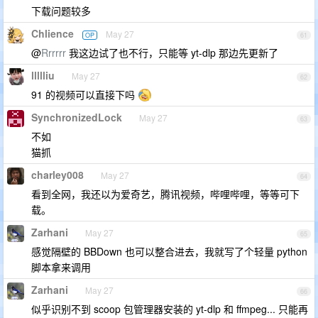
下载问题较多
Chlience
May 27
OP
61
@
Rrrrrr
我这边试了也不行，只能等 yt-dlp 那边先更新了
llllliu
May 27
62
91 的视频可以直接下吗
SynchronizedLock
May 27
63
不如
猫抓
charley008
May 27
64
看到全网，我还以为爱奇艺，腾讯视频，哔哩哔哩，等等可下
载。
Zarhani
May 27
65
感觉隔壁的 BBDown 也可以整合进去，我就写了个轻量 python
脚本拿来调用
Zarhani
May 27
66
似乎识别不到 scoop 包管理器安装的 yt-dlp 和 ffmpeg... 只能再