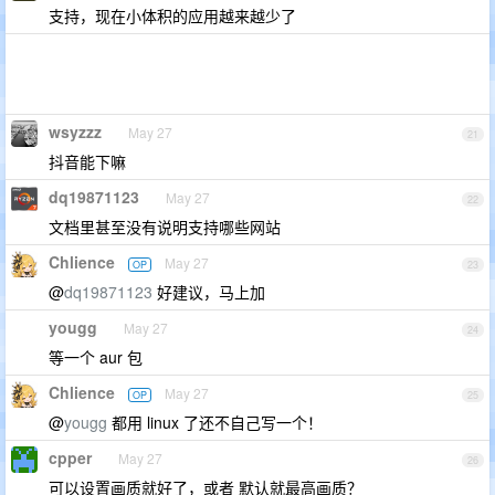
支持，现在小体积的应用越来越少了
wsyzzz
May 27
21
抖音能下嘛
dq19871123
May 27
22
文档里甚至没有说明支持哪些网站
Chlience
May 27
OP
23
@
dq19871123
好建议，马上加
yougg
May 27
24
等一个 aur 包
Chlience
May 27
OP
25
@
yougg
都用 linux 了还不自己写一个！
cpper
May 27
26
可以设置画质就好了，或者 默认就最高画质？