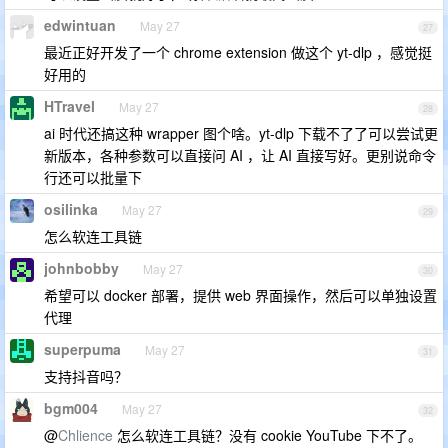
edwintuan
May 27
27
最近正好开发了一个 chrome extension 做这个 yt-dlp ，感觉挺
好用的
HTravel
May 27
28
ai 时代还搞这种 wrapper 图个啥。yt-dlp 下载不了了可以尝试更
新版本，各种参数可以直接问 AI ，让 AI 直接写好。更别说命令
行还可以批量下
osilinka
May 27
29
怎么软连工具链
johnbobby
May 27
30
希望可以 docker 部署，提供 web 界面操作，然后可以单独设置
代理
superpuma
May 27
31
支持抖音吗？
bgm004
May 27
32
@
Chlience
怎么软连工具链？没有 cookie YouTube 下不了。