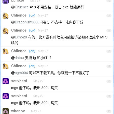
May 27
13
@
Chlience
#10 不用安装，双击 exe 就能运行
Chlience
May 27
OP
14
@
Dragonish3600
不能，不支持非法内容下载
Chlience
May 27
OP
15
@
Echo28
有的，比方说有时候我可能把访谈视频改成个 MP3
啥的
Chlience
May 27
OP
16
@
datou
支持 ig 和小红书
Chlience
May 27
OP
17
@
bgm004
可以不下载工具，你软链一下不就好了
xe2vherd
May 27
18
mgs 能下吗，我出 300u 购买
xe2vherd
May 27
19
mgs 能下吗，我出 300u 购买
whenov
May 27
20