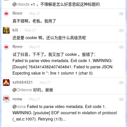
@
nilaoda
+1 ，不理解是怎么好意思起这种标题的
Rrrrrr
May 27
56
真不错啊，老板。我用了
kiii
May 27
57
还是要 cookie 啊，还以为是什么高级货呢
Rrrrrr
May 27
58
试了抖音，下不了。我又加了 cookie 。报错了：
Failed to parse video metadata. Exit code 1. WARNING:
[Douyin] 7643414382407404841: Failed to parse JSON:
Expecting value in '': line 1 column 1 (char 0)
xzh654321
May 27
59
@
Chlience
好的，谢谢
roma
May 27
60
@
roma
Failed to parse video metadata. Exit code 1.
WARNING: [youtube] EOF occurred in violation of protocol
(_ssl.c:1007). Retrying (1/3)...