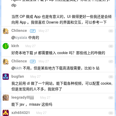
dlp
当然 OP 做成 App 也是有意义的，UI 做得更好一些我还是会倾
向用 App 。我很喜欢 Downie 的界面和交互，可以参考一下
Chlience
May 27
OP
45
@
icyalala
中肯的
kkth
May 27
46
好奇本地下载 yt 都需要植入 cookie 吗？那些线上的咋做的
Chlience
May 27
OP
47
@
kkth
不用，但是某些地方下载高清版需要，比如 b 站
bugfan
May 27
48
我之前用 dl 做了一个网站，能下载各种视频，可以配置 cookie,
但是发现用的人不多，我就停了
leegradyllljjjj
May 27
49
能下 jav ，missav 这些吗
xzh654321
May 27
50