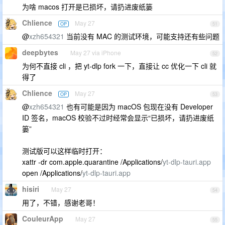
为啥 macos 打开是已损坏，请扔进废纸篓
Chlience
May 27
OP
51
@
xzh654321
当前没有 MAC 的测试环境，可能支持还有些问题
deepbytes
May 27 via iPhone
52
为何不直接 cli ，把 yt-dlp fork 一下，直接让 cc 优化一下 cli 就
得了
Chlience
May 27
OP
53
@
xzh654321
也有可能是因为 macOS 包现在没有 Developer
ID 签名，macOS 校验不过时经常会显示“已损坏，请扔进废纸
篓”
测试版可以这样临时打开：
xattr -dr com.apple.quarantine /Applications/
yt-dlp-tauri.app
open /Applications/
yt-dlp-tauri.app
hisiri
May 27
54
用了，不错，感谢老哥！
CouleurApp
May 27
55