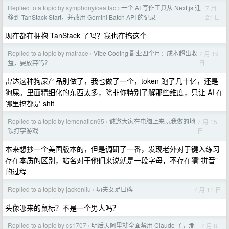
Replied to a topic by symphonyiceattac
一个 AI 写作工具从 Next.js 迁
7 月
›
21 日
移到 TanStack Start，并改用 Gemini Batch API 的记录
现在都在拥抱 TanStack 了吗？我也在搞这个
Replied to a topic by matrace
Vibe Coding 副业四个月：成本超出收
7 月 19
›
日
益，要放弃吗？
雷达这种狗屎产品别做了，我也做了一个，token 跑了几十亿，还是
狗屎。里面精细化的东西太多，除非你特别了解那些维度，只让 AI 在
哪里搞都是 shit
Replied to a topic by lemonation95
诚邀大家在电脑上来玩我做的地
7 月 15
›
日
铁打字游戏
本来想抄一个美国版本的，但是调研了一番，发现老外对于键入练习
存在本质的区别，站名对于他们来说就是一段字母，不存在猜“拼音”
的过程
Replied to a topic by jackenliu
功夫女足口碑
7 月 11 日
›
头像哪来的鼠标？不是一个男人吗？
Replied to a topic by cs1707
明后天阿里就全面禁用 Claude 了，那
7 月 8
›