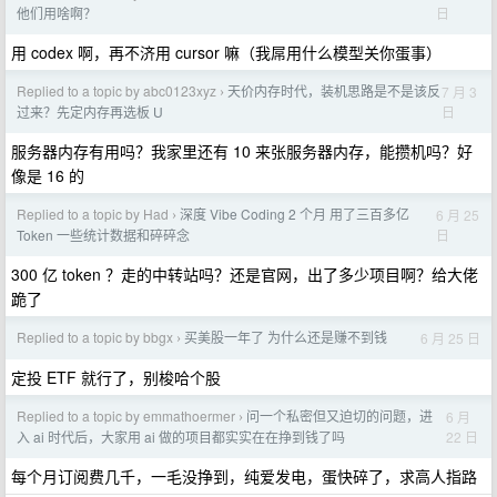
日
他们用啥啊？
用 codex 啊，再不济用 cursor 嘛（我屌用什么模型关你蛋事）
Replied to a topic by abc0123xyz
天价内存时代，装机思路是不是该反
7 月 3
›
日
过来？先定内存再选板 U
服务器内存有用吗？我家里还有 10 来张服务器内存，能攒机吗？好
像是 16 的
Replied to a topic by Had
深度 Vibe Coding 2 个月 用了三百多亿
6 月 25
›
日
Token 一些统计数据和碎碎念
300 亿 token ？走的中转站吗？还是官网，出了多少项目啊？给大佬
跪了
Replied to a topic by bbgx
买美股一年了 为什么还是赚不到钱
6 月 25 日
›
定投 ETF 就行了，别梭哈个股
Replied to a topic by emmathoermer
问一个私密但又迫切的问题，进
6 月
›
22 日
入 ai 时代后，大家用 ai 做的项目都实实在在挣到钱了吗
每个月订阅费几千，一毛没挣到，纯爱发电，蛋快碎了，求高人指路