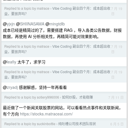
Replied to a topic by matrace
Vibe Coding 副业四个月：成本超出收
7 月 19
›
日
益，要放弃吗？
@
yjxjn
@
SHIINASAMA
@
mingtdlb
成本已经是精简过的了，需要搭建 RAG ，导入各类公告数据，财报
数据，再使用 AI 分析相关性，再精简可能对效果影响。
Replied to a topic by matrace
Vibe Coding 副业四个月：成本超出收
7 月 19
›
日
益，要放弃吗？
@
leafiy
太牛了，求学习
Replied to a topic by matrace
Vibe Coding 副业四个月：成本超出收
7 月 19
›
日
益，要放弃吗？
@
zryadj
感谢解惑，坚持一年再看看
Replied to a topic by sotiery996006
如何炒股，才能稳赚
7 月 11 日
›
最近做了一个新闻关联股票的网站，可以看看热点事件和关联新闻，
有个方向
https://stocks.matraceai.com/
Replied to a topic by suckinbottle
纯吐槽公司技术团队现状
6 月 5 日
›