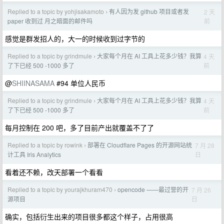
Replied to a topic by yohjisakamoto
有人因为发 github 项目或者发
2 天
›
前
paper 收到过 月之暗面的邮件吗
感觉是群发招人的，大一的时候收到过字节的
Replied to a topic by grindmule
大家每个月在 AI 工具上花多少钱？我算
4 天
›
前
了下已经 500 -1000 多了
@
SHIINASAMA
#94 单位人民币
Replied to a topic by grindmule
大家每个月在 AI 工具上花多少钱？我算
4 天
›
前
了下已经 500 -1000 多了
每月控制在 200 吧，多了目前产出就覆盖不了了
Replied to a topic by rowink
部署在 Cloudflare Pages 的开源网站统
7 月 28
›
日
计工具 Iris Analytics
看着还不赖，改天部署一个看看
Replied to a topic by yourajkhuram470
opencode ——最过誉的开
7 月 26
›
日
源项目
确实，包括衍生出来的项目很多都这个样子，占用很高