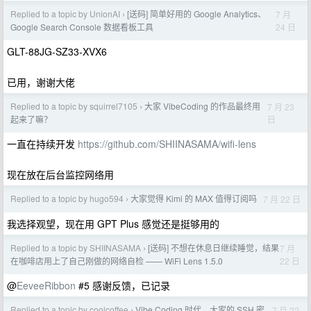
Replied to a topic by UnionAI
[送码] 简单好用的 Google Analytics、
7 月
›
24 日
Google Search Console 数据看板工具
GLT-88JG-SZ33-XVX6
已用，谢谢大佬
Replied to a topic by squirrel7105
大家 VibeCoding 的作品最终用
7 月 23
›
日
起来了嘛？
一直在持续开发
https://github.com/SHIINASAMA/wifi-lens
现在放在后台监控网络用
Replied to a topic by hugo594
大家觉得 Kimi 的 MAX 值得订阅吗
7 月 22 日
›
我选择观望，现在用 GPT Plus 感觉还是挺够用的
Replied to a topic by SHIINASAMA
[送码] 不想在休息日继续睡觉，结果
7 月
›
22 日
在咖啡店用上了自己刚做的网络自检 —— WiFi Lens 1.5.0
@
EeveeRibbon
#5 感谢反馈，已记录
Replied to a topic by coolcoffee
Vibe Coding 时代，大家的 SSH 密
7 月 22
›