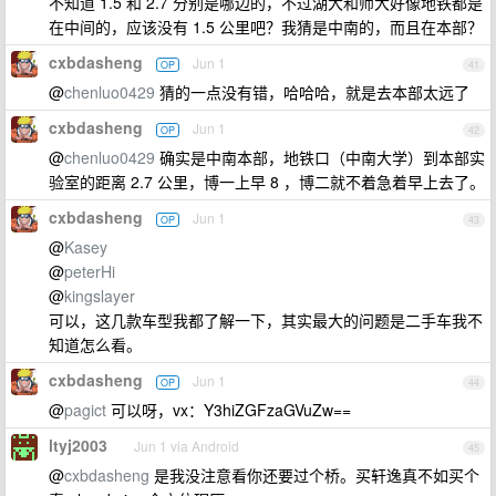
不知道 1.5 和 2.7 分别是哪边的，不过湖大和师大好像地铁都是
在中间的，应该没有 1.5 公里吧？我猜是中南的，而且在本部？
cxbdasheng
Jun 1
OP
41
@
chenluo0429
猜的一点没有错，哈哈哈，就是去本部太远了
cxbdasheng
Jun 1
OP
42
@
chenluo0429
确实是中南本部，地铁口（中南大学）到本部实
验室的距离 2.7 公里，博一上早 8 ，博二就不着急着早上去了。
cxbdasheng
Jun 1
OP
43
@
Kasey
@
peterHi
@
kingslayer
可以，这几款车型我都了解一下，其实最大的问题是二手车我不
知道怎么看。
cxbdasheng
Jun 1
OP
44
@
pagict
可以呀，vx：Y3hiZGFzaGVuZw==
ltyj2003
Jun 1 via Android
45
@
cxbdasheng
是我没注意看你还要过个桥。买轩逸真不如买个