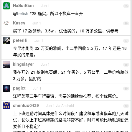
NaSuiBian
Jun 1
35
@
hefish
#28 确实，所以不换车一直开
Kasey
Jun 1
36
买了 17 款领动，3.5w ，优信买的，10 万多公里，供参考
peterHi
Jun 1
37
今早才刷到 22 万买的雅阁，出二手回收 3.5 万，17 年还是 18
年买的来着。
kingslayer
Jun 1
38
我在开的 21 款别克英朗，21 年买的，5 万公里。二手价格貌似
3 万多，挺好的
pagict
Jun 1
39
江程美丽二手车行靠谱，需要的话给你推荐，搞个优惠价。
chenluo0429
Jun 1 via Android
40
上下班通勤时间具体是什么时间段？建议租车或者借车跑几天试
试，长沙上下班高峰期的路况非常不好，时间可能比地铁通勤还
要长且不稳定？