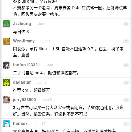
秦 plus dmi ，全方位碾压。
不妨参考另一个老哥，周末去各个 4s 店试驾一圈，还能薅点羊
毛，回头再决定买个啥车。
Zzzleung
Jun 1
46
马自达 3
WenJimmy
Jun 1
47
同长沙，单程 9km ，1.5L 自吸本田油耗 9.7 ，已丢，换了电
车，真香
fanfan123321
Jun 1
48
二手马自达 cx-4 ，颜值和操控都有。
dadastar
Jun 3
49
推荐 chr ，超级好开
jerry933900
Jun 5
50
3 万左右可以买一台大众宝来或者朗逸，节省稳定耐用，底盘
好。当然，偏爱日系，轩逸也不是不可以
hanssx
Jun 17
51
大众高尔夫吧，好开省油，我有一辆，不过要年底才换车。