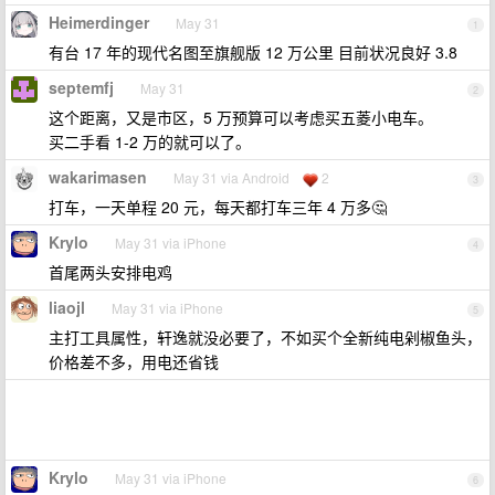
Heimerdinger
May 31
1
有台 17 年的现代名图至旗舰版 12 万公里 目前状况良好 3.8
septemfj
May 31
2
这个距离，又是市区，5 万预算可以考虑买五菱小电车。
买二手看 1-2 万的就可以了。
wakarimasen
May 31 via Android
2
3
打车，一天单程 20 元，每天都打车三年 4 万多🤔
Krylo
May 31 via iPhone
4
首尾两头安排电鸡
liaojl
May 31 via iPhone
5
主打工具属性，轩逸就没必要了，不如买个全新纯电剁椒鱼头，
价格差不多，用电还省钱
Krylo
May 31 via iPhone
6