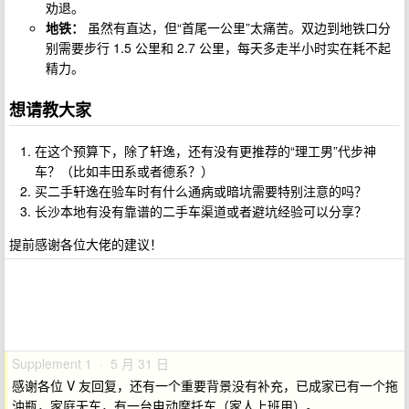
劝退。
地铁：
虽然有直达，但“首尾一公里”太痛苦。双边到地铁口分
别需要步行 1.5 公里和 2.7 公里，每天多走半小时实在耗不起
精力。
想请教大家
在这个预算下，除了轩逸，还有没有更推荐的“理工男”代步神
车？（比如丰田系或者德系？）
买二手轩逸在验车时有什么通病或暗坑需要特别注意的吗？
长沙本地有没有靠谱的二手车渠道或者避坑经验可以分享？
提前感谢各位大佬的建议！
Supplement 1 · 5 月 31 日
感谢各位 V 友回复，还有一个重要背景没有补充，已成家已有一个拖
油瓶，家庭无车，有一台电动摩托车（家人上班用）。