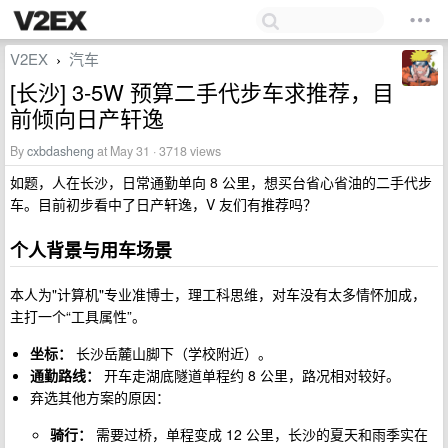
V2EX
汽车
›
[长沙] 3-5W 预算二手代步车求推荐，目
前倾向日产轩逸
By
cxbdasheng
at May 31 · 3718 views
如题，人在长沙，日常通勤单向 8 公里，想买台省心省油的二手代步
车。目前初步看中了日产轩逸，V 友们有推荐吗？
个人背景与用车场景
本人为"计算机"专业准博士，理工科思维，对车没有太多情怀加成，
主打一个“工具属性”。
坐标：
长沙岳麓山脚下（学校附近）。
通勤路线：
开车走湖底隧道单程约 8 公里，路况相对较好。
弃选其他方案的原因：
骑行：
需要过桥，单程变成 12 公里，长沙的夏天和雨季实在