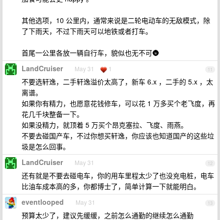
其他选项，10 公里内，通常来说是二轮电动车的无敌模式，除
了下雨天，不过下雨天可以地铁或者打车。
首尾一公里各放一辆自行车，貌似也无不可🌚
LandCruiser
May 31
1
11
不要选轩逸，二手轩逸溢价太高了，新车 6.x ，二手的 5.x ，太
离谱。
如果你有精力，也愿意花钱修车，可以花 1 万多买个老飞度，再
花几千块整备一下。
如果没精力，就顶着 5 万买个昂克塞拉、飞度、雨燕。
不要去碰国产车，不过你想买轩逸，你应该也知道国产的这些垃
圾是怎么回事。
LandCruiser
May 31
12
还有就是不要去碰电车，你的用车里程太少了也没充电桩，电车
比油车成本高的多，你都博士了，简单计算一下就能明白。
eventlooped
May 31
13
预算太少了，建议先缓缓，之前怎么通勤的继续怎么通勤