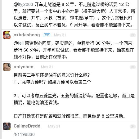
@
ltyj2003
开车走隧道是 8 公里，不走隧道过桥的话要 12 公
里，骑行要过一个市中心中心地带（橘子洲大桥）人非常多，所
以想着：开车、地铁（首尾一辆电摩/单车），这个方案我也可
以先试试，反正买车不着急，9 月开学，看看能不能坚持下来。
cxbdasheng
May 31
OP
22
@
teli
感谢耐心回复，确实是的，单程步行 30 分钟，一个回来
步行 60 分钟，开学可以试试，看看能不能坚持下来，确实现在
钱不好挣，目前还在观望中。
onlychen
May 31
23
目前买二手车还是油车的意义谁什么呢？
1 、充电方便吗？如果方便可以看第二个
2 、可以考虑五菱星光，五菱的插混轿车。配置也足够，而且是
插混，能电能油还省钱。
日产轩逸实在是配置和驾驶都很差。而且你是 8 公里通勤。
CallmeDredd
May 31
24
/t/1199830