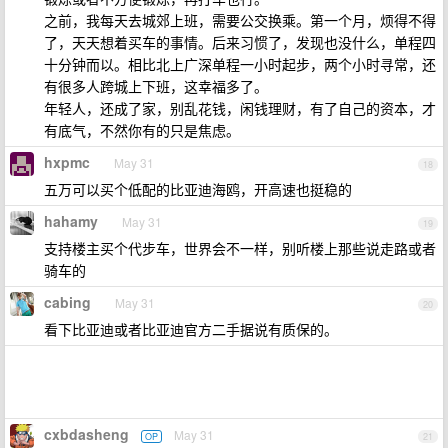
之前，我每天去城郊上班，需要公交换乘。第一个月，烦得不得
了，天天想着买车的事情。后来习惯了，发现也没什么，单程四
十分钟而以。相比北上广深单程一小时起步，两个小时寻常，还
有很多人跨城上下班，这幸福多了。
年轻人，还成了家，别乱花钱，闲钱理财，有了自己的资本，才
有底气，不然你有的只是焦虑。
hxpmc
May 31
18
五万可以买个低配的比亚迪海鸥，开高速也挺稳的
hahamy
May 31
19
支持楼主买个代步车，世界会不一样，别听楼上那些说走路或者
骑车的
cabing
May 31
20
看下比亚迪或者比亚迪官方二手据说有质保的。
cxbdasheng
May 31
OP
21