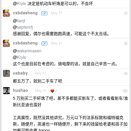
@
Krylo
决定是机动车轩逸是可以的，不会坏
cxbdasheng
May 31
OP
7
@
liaojl
@
septemfj
感谢回复，偶尔也需要跑跑高速，可能这个不太合适。
cxbdasheng
May 31
OP
8
@
wakarimasen
@
Krylo
这个也是目前在考虑的，骑电摩的话，就是自己辛苦一点。
usbaby
May 31
9
都五万了，就别二手车了吧
hushao
May 31
2
10
5 万别买二手轩逸了吧，差不多都能买新车了，或者看看新车/准
新比亚迪也蛮好
工具属性，既然没其他讲究，万元以下的法系标致和福特福克
斯，随便开，高速也一样随便开，剩下来的钱留给老婆和孩子加
加餐可能会更 happy 。