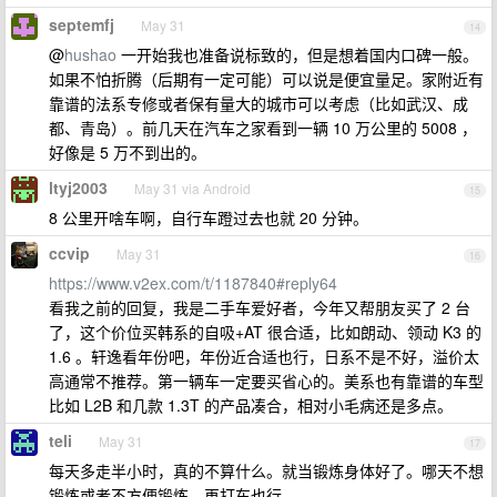
septemfj
May 31
14
@
hushao
一开始我也准备说标致的，但是想着国内口碑一般。
如果不怕折腾（后期有一定可能）可以说是便宜量足。家附近有
靠谱的法系专修或者保有量大的城市可以考虑（比如武汉、成
都、青岛）。前几天在汽车之家看到一辆 10 万公里的 5008 ，
好像是 5 万不到出的。
ltyj2003
May 31 via Android
15
8 公里开啥车啊，自行车蹬过去也就 20 分钟。
ccvip
May 31
16
https://www.v2ex.com/t/1187840#reply64
看我之前的回复，我是二手车爱好者，今年又帮朋友买了 2 台
了，这个价位买韩系的自吸+AT 很合适，比如朗动、领动 K3 的
1.6 。轩逸看年份吧，年份近合适也行，日系不是不好，溢价太
高通常不推荐。第一辆车一定要买省心的。美系也有靠谱的车型
比如 L2B 和几款 1.3T 的产品凑合，相对小毛病还是多点。
teli
May 31
17
每天多走半小时，真的不算什么。就当锻炼身体好了。哪天不想
锻炼或者不方便锻炼，再打车也行。