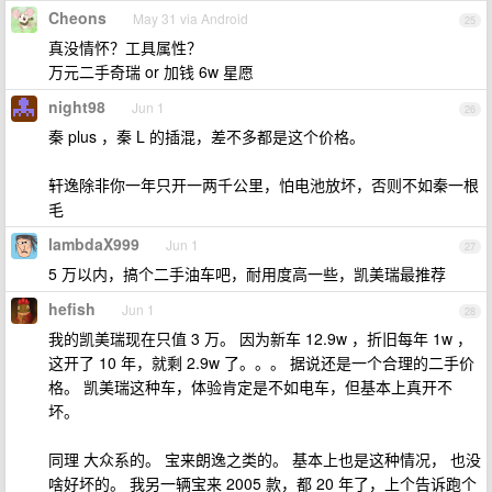
Cheons
May 31 via Android
25
真没情怀？工具属性？
万元二手奇瑞 or 加钱 6w 星愿
night98
Jun 1
26
秦 plus ，秦 L 的插混，差不多都是这个价格。
轩逸除非你一年只开一两千公里，怕电池放坏，否则不如秦一根
毛
lambdaX999
Jun 1
27
5 万以内，搞个二手油车吧，耐用度高一些，凯美瑞最推荐
hefish
Jun 1
28
我的凯美瑞现在只值 3 万。 因为新车 12.9w ，折旧每年 1w ，
这开了 10 年，就剩 2.9w 了。。。 据说还是一个合理的二手价
格。 凯美瑞这种车，体验肯定是不如电车，但基本上真开不
坏。
同理 大众系的。 宝来朗逸之类的。 基本上也是这种情况， 也没
啥好坏的。 我另一辆宝来 2005 款，都 20 年了，上个告诉跑个