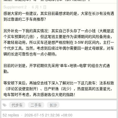
Supplement 2 · 6 月 1 日
感谢大家的一些建议，其实目前最想求助的是，大家在长沙有没有遇
到过靠谱的二手车商推荐？
另外补充一下我的真实情况：其实自己手头存了一点小钱（大概是这
个买车预算的几倍），但这笔钱主要是作为读博期间的风险备用金，
不敢轻易动用，所以买车还是想严格控制在 3-5W 的区间内，主打一
个代步工具。当然，考虑到后续过年偶尔需要回一趟丈母娘家，对车
辆的长途可靠性也有一点小期待。
目前的计划是，开学初期优先采用“单车+地铁+电摩”的组合方式通
勤。
等安顿下来后，再抽空去线下深入了解对比一下这几款车：法系标致
（评论区说便宜耐开）、日产轩逸（坑少），热度挺高的五菱星光，
电车暂时不考虑，再次感谢各位大佬的指路！
代步车
二手车
长沙
52 replies
•
2026-07-15 21:32:36 +08:00