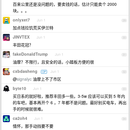
百来公里还是没问题的，要卖钱的话，估计只能卖个 2000
块。。。
onlyxet7
Jun 1
29
加点钱拉饥荒买伊兰特
JINVTEX
Jun 1
30
丰田花冠？
fakeDonaldTrump
Jun 1
31
油摩？不限行，且安全的话，小踏板方便的很
cxbdasheng
Jun 1
OP
32
@
signalyc
油摩上不了市区
byte10
Jun 1
33
买日系的就好啦，推荐丰田多一些。3-5w 应该可以买到 5 年内
的车吧，基本再开个 6 ，7 年都不是问题。最好别买电车，再出
手的时候就很难。
ca2oh4
Jun 1
34
情怀，那手动挡要不要