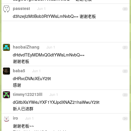
passtest
Jun 1
20
d3hzejIzM0Bob3RtYWlsLmNvbQ== 谢谢老板
haobaiZhang
Jun 1
21
dHdvdTEyMDMxQGdtYWlsLmNvbQ==
谢谢老板
baba5
Jun 1
22
dHRvcDVAcXEuY29t
感谢
timmy123213lll
Jun 1
23
dGltbXlsYW4uYXF1YXJpdXNAZ21haWwuY29t
新人已进群
iro
Jun 1
24
谢谢老板~~