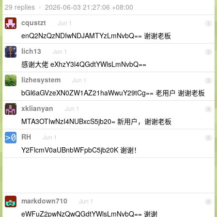
29 replies
•
2026-06-03 21:27:06 +08:00
cqustzt
Jun 1
1
enQ2NzQzNDIwNDJAMTYzLmNvbQ== 谢谢老板
lich13
Jun 1
2
感谢大佬 eXhzY3l4QGdtYWlsLmNvbQ==
lizhesystem
Jun 1
3
bGl6aGVzeXN0ZW1AZ21haWwuY29tCg== 老用户 谢谢老板
xklianyan
Jun 1
4
MTA3OTIwNzI4NUBxcS5jb20= 新用户，谢谢老板
RH
Jun 1
5
Y2FlcmV0aUBnbWFpbC5jb20K 谢谢！
markdown710
Jun 1
6
eWFuZ2pwNzQwQGdtYWlsLmNvbQ== 谢谢