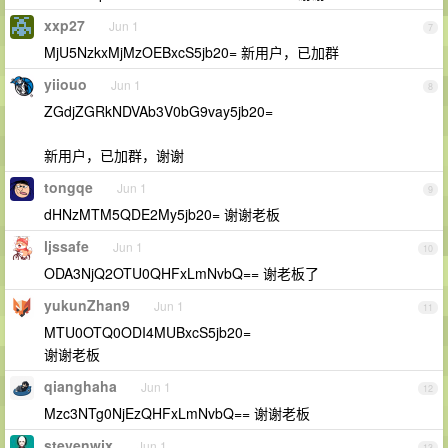
xxp27
Jun 1
7
MjU5NzkxMjMzOEBxcS5jb20= 新用户，已加群
yiiouo
Jun 1
8
ZGdjZGRkNDVAb3V0bG9vay5jb20=
新用户，已加群，谢谢
tongqe
Jun 1
9
dHNzMTM5QDE2My5jb20= 谢谢老板
ljssafe
Jun 1
10
ODA3NjQ2OTU0QHFxLmNvbQ== 谢老板了
yukunZhan9
Jun 1
11
MTU0OTQ0ODI4MUBxcS5jb20=
谢谢老板
qianghaha
Jun 1
12
Mzc3NTg0NjEzQHFxLmNvbQ== 谢谢老板
stevenwjx
Jun 1
13