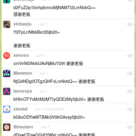
d2FuZ2p1bnhpbmcxMjNAMTI2LmNvbQ==
感谢老板
xinbaqiu
Jun 1
14
Y2FpLnNlbkBxcS5jb20=
谢谢老板
senooo
Jun 1
15
cmVnNGNvbUAxNjMuY29t 谢谢老板
Mammon
Jun 1
16
NjQ4NDg0OTgzQHFxLmNvbQ== 谢谢老板
lancevps
Jun 1
17
bHlmOTYxMzM2MTIyQDE2My5jb20= 谢谢老板
xiaobd
Jun 1 via Android
18
bGkxODYwMTBAb3V0bG9vay5jb20=
Stimulant
Jun 1
19
dDgwOTgwQGdtYWlsLmNvbQ== 谢谢老板