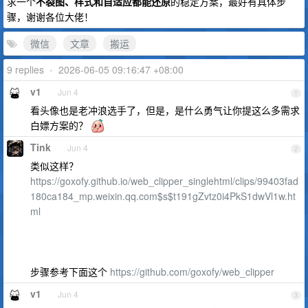
求一个
不裂图、样式和自适应都能还原
的稳定方案，最好有具体步
骤，谢谢各位大佬！
微信
文章
搬运
9 replies
•
2026-06-05 09:16:47 +08:00
v1
Jun 4
1
看头像也是老冲浪选手了，但是，是什么勇气让你提这么多需求
白嫖方案的？
Tink
Jun 4
2
类似这样？
https://goxofy.github.io/web_clipper_singlehtml/clips/99403fad
180ca184_mp.weixin.qq.com$s$t191gZvtz0i4PkS1dwVl1w.ht
ml
步骤参考下面这个
https://github.com/goxofy/web_clipper
v1
Jun 4
3