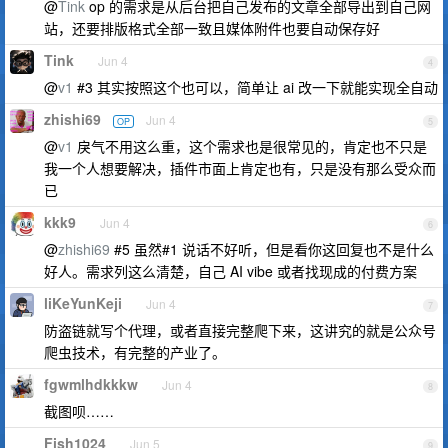
@
Tink
op 的需求是从后台把自己发布的文章全部导出到自己网
站，还要排版格式全部一致且媒体附件也要自动保存好
Tink
Jun 4
4
@
v1
#3 其实按照这个也可以，简单让 ai 改一下就能实现全自动
zhishi69
Jun 4
OP
5
@
v1
戾气不用这么重，这个需求也是很常见的，肯定也不只是
我一个人想要解决，插件市面上肯定也有，只是没有那么受众而
已
kkk9
Jun 4
6
@
zhishi69
#5 虽然#1 说话不好听，但是看你这回复也不是什么
好人。需求列这么清楚，自己 AI vibe 或者找现成的付费方案
liKeYunKeji
Jun 4
7
防盗链就写个代理，或者直接完整爬下来，这讲究的就是公众号
爬虫技术，有完整的产业了。
fgwmlhdkkkw
Jun 4
8
截图呗……
Fish1024
Jun 5
9