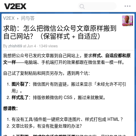
V2EX
问与答
›
求助：怎么把微信公众号文章原样搬到
自己网站？（保留样式 + 自适应）
By
zhishi69
at Jun 4 · 1349 views
我想把公众号已发的文章搬到自己网站上，要求
样式、自适应都和原
文一样
——电脑端、手机端打开的效果都跟在微信里看一模一样。
自己试了复制粘贴和网页另存为，遇到两个坑：
图片裂了
：微信图片有防盗链，搬过来显示「未经允许不可引
用」。
样式乱了
：排版依赖微信的 CSS ，搬过来就散架。
想请教：
有没有工具/插件能一键把文章连图片、样式打包成 HTML ？
文章比较多，有没有批量处理的办法？