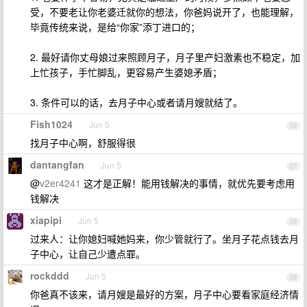
受，不要老让你老婆迁就你的想法，你爸妈说开了，也能理解，
毕竟传统来说，是给“你家”添丁进口的；
2. 最好请你丈母娘过来照顾月子，月子里产妇激素也不稳定，加
上忙孩子，手忙脚乱，更容易产生婆媳矛盾；
3. 条件可以的话，去月子中心或者请月嫂就结了。
Fish1024
Jun 5
26
找月子中心啊，舒服得很
dantangfan
Jun 5
27
@
v2er4241
这才是正解！能用钱解决的事情，就优先要考虑用
钱解决
xiapipi
Jun 5
28
过来人：让你媳妇喊她妈来，你少管就行了。坐月子花点钱去月
子中心，让自己少遭点罪。
rockddd
Jun 5
29
你爸真不该来，请月嫂是最好的方案，月子中心要看家庭经济情