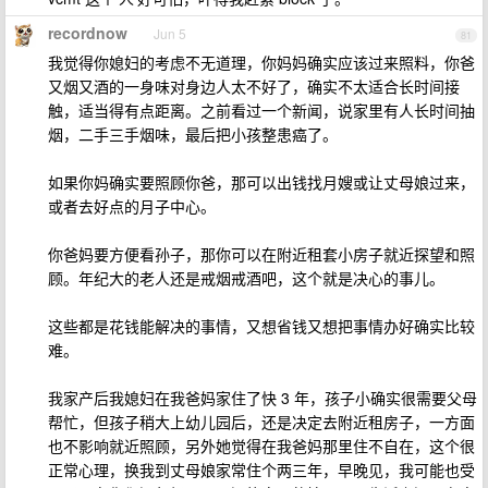
recordnow
Jun 5
81
我觉得你媳妇的考虑不无道理，你妈妈确实应该过来照料，你爸
又烟又酒的一身味对身边人太不好了，确实不太适合长时间接
触，适当得有点距离。之前看过一个新闻，说家里有人长时间抽
烟，二手三手烟味，最后把小孩整患癌了。
如果你妈确实要照顾你爸，那可以出钱找月嫂或让丈母娘过来，
或者去好点的月子中心。
你爸妈要方便看孙子，那你可以在附近租套小房子就近探望和照
顾。年纪大的老人还是戒烟戒酒吧，这个就是决心的事儿。
这些都是花钱能解决的事情，又想省钱又想把事情办好确实比较
难。
我家产后我媳妇在我爸妈家住了快 3 年，孩子小确实很需要父母
帮忙，但孩子稍大上幼儿园后，还是决定去附近租房子，一方面
也不影响就近照顾，另外她觉得在我爸妈那里住不自在，这个很
正常心理，换我到丈母娘家常住个两三年，早晚见，我可能也受