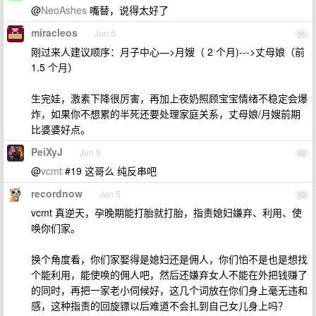
@
NeoAshes
嘴替，说得太好了
miracleos
Jun 5
91
刚过来人建议顺序：月子中心—>月嫂（ 2 个月)--->丈母娘（前
1.5 个月）
生完娃，激素下降很厉害，再加上夜奶照顾宝宝情绪不稳定会爆
炸，如果你不想累的半死还要处理家庭关系，丈母娘/月嫂前期
比婆婆好点。
PeiXyJ
Jun 5
92
@
vcmt
#19 这哥么 纯反串吧
recordnow
Jun 5
93
vcmt 真逆天，孕晚期能打胎就打胎，指责媳妇嫌弃、利用、使
唤你们家。
换个角度看，你们家娶得是媳妇还是佣人，你们怕不是也是想找
个能利用，能使唤的佣人吧，然后还嫌弃女人不能在外把钱赚了
的同时，再把一家老小伺候好，这几个词放在你们身上毫无违和
感，这种指责的回旋镖以后难道不会扎到自己女儿身上吗？