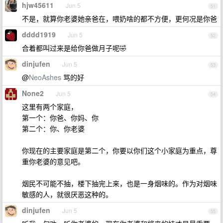
hjw45611
Jun 5
51
不是，就算你老婆她亲爸在，喂奶啥的都不方便，更何况是你爸
dddd1919
Jun 5
52
合着都叫过来是给你爸做月子呢🤣
dinjufen
Jun 5
53
@
NeoAshes
骂的好
None2
Jun 5
54
这里有两个家庭，
第一个：你爸、你妈、你
第二个：你、你老婆
你现在的主要家庭是第二个，你要以你们这个小家庭为重点，尊
重你老婆的意见吧。
烟民不可能不抽，楼下抽完上来，也是一身烟味的。作为对烟味
敏感的人，就很厌恶这种的。
dinjufen
Jun 5
55