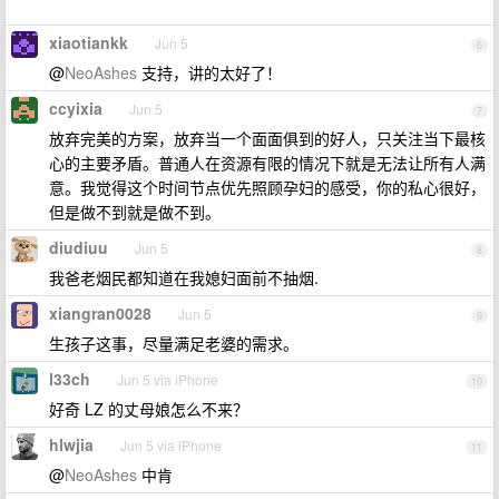
xiaotiankk
Jun 5
6
@
NeoAshes
支持，讲的太好了！
ccyixia
Jun 5
7
放弃完美的方案，放弃当一个面面俱到的好人，只关注当下最核
心的主要矛盾。普通人在资源有限的情况下就是无法让所有人满
意。我觉得这个时间节点优先照顾孕妇的感受，你的私心很好，
但是做不到就是做不到。
diudiuu
Jun 5
8
我爸老烟民都知道在我媳妇面前不抽烟.
xiangran0028
Jun 5
9
生孩子这事，尽量满足老婆的需求。
l33ch
Jun 5 via iPhone
10
好奇 LZ 的丈母娘怎么不来？
hlwjia
Jun 5 via iPhone
11
@
NeoAshes
中肯