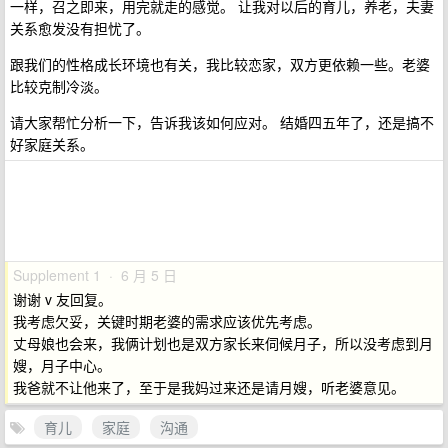
一样，召之即来，用完就走的感觉。 让我对以后的育儿，养老，夫妻
关系愈发没有担忧了。
跟我们的性格成长环境也有关，我比较恋家，双方更依赖一些。老婆
比较克制冷淡。
请大家帮忙分析一下，告诉我该如何应对。 结婚四五年了，还是搞不
好家庭关系。
Supplement 1 · 6 月 5 日
谢谢 v 友回复。
我考虑欠妥，关键时期老婆的需求应该优先考虑。
丈母娘也会来，我俩计划也是双方家长来伺候月子，所以没考虑到月
嫂，月子中心。
我爸就不让他来了，至于是我妈过来还是请月嫂，听老婆意见。
育儿
家庭
沟通