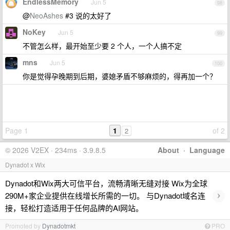
EndlessMemory
Jun 5
98
@
NeoAshes
#3 说的太好了
NoKey
Jun 5
99
不管怎么样，最开始至少要 2 个人，一个人搞不定
mns
Jun 5
100
你是觉得孕晚期到后期，婆媳矛盾不够麻烦的，得再加一个？
Page 1
1
of 2
2
© 2026 V2EX · 234ms · 3.9.8.5
About
·
Language
Dynadot x Wix
Dynadot和Wix两大可信平台，流畅清晰无缝对接 Wix为全球
›
290M+家企业提供在线增长所需的一切。 与Dynadot域名连
接，轻松打造适用于任何品牌的AI网站。
Promoted by
Dynadotmkt
PRO