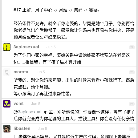
#17 正解：月子中心 -> 月嫂 -> 亲妈 -> 婆婆。
经济条件不允许，就全听你老婆的，毕竟是她坐月子。你别再给
你老婆气出产后抑郁了。感觉你让你妈来也容易被你拱火，还是
顾月嫂或者让丈母娘来稳妥。
3apiosexual
Jun 5
22
为了你们小家的幸福，婆媳关系中请始终毫不犹豫站在老婆这
边......相信我，有了孩子后才算开始
morota
Jun 5
23
听我的，别让你妈来照顾，出生的时候来看看小孩就行了。然后
花点钱，请个月嫂。
等小孩满月了再让过来帮忙带。
vcmt
Jun 5
24
@
3apiosexual
up 主，别听他说的！你要像他这样，等有了孩子
后你就完全成为你老婆的工具人，攒钱工具！你会没有任何亲情
libasten
Jun 5
25
1. 老婆怀孕不容易，尤其是临近生产的时候，多照顾下老婆感