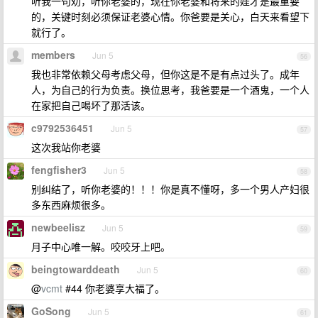
听我一句劝，听你老婆的，现在你老婆和将来的娃才是最重要
的，关键时刻必须保证老婆心情。你爸要是关心，白天来看望下
就行了。
members
Jun 5
56
我也非常依赖父母考虑父母，但你这是不是有点过头了。成年
人，为自己的行为负责。换位思考，我爸要是一个酒鬼，一个人
在家把自己喝坏了那活该。
c9792536451
Jun 5
57
这次我站你老婆
fengfisher3
Jun 5
58
别纠结了，听你老婆的！！！你是真不懂呀，多一个男人产妇很
多东西麻烦很多。
newbeelisz
Jun 5
59
月子中心唯一解。咬咬牙上吧。
beingtowarddeath
Jun 5
60
@
vcmt
#44 你老婆享大福了。
GoSong
Jun 5
61