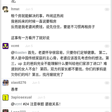
况。
ltmst
Jun 5
30
租个房就能解决的事，咋闹这热闹
我爸妈来的时候一直说要租房
反而是我老婆闲费钱，说先住住，要是不习惯再租房子
这事有一方看开了就好说
vcmt
Jun 5
31
@
libasten
首先，老婆怀孕很容易，只要你们足够健康。 第二，
男人是中国传统家庭的主心骨，老婆应该首先考虑你的想法。第
三，up 主的爸妈完全不能理解什么要叫给他们家添丁进口？难
道别的女人不会？ 第四，双方的家长都不要找，你们的爹妈是
欠你们的吗？第五，找月嫂就完了
xiao8276
Jun 5
32
愚孝
3apiosexual
Jun 5
33
@
vcmt
#24 注意审题 婆媳关系！
Leon777
Jun 5