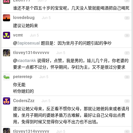
34
谁还不是个四五十岁的宝宝呢，几天没人管就能喝酒把自己喝死
lovedebug
Jun 5
35
建议让她妈来
vcmt
Jun 5
36
@
3apiosexual
题目是：因为坐月子的问题引起的争吵
tlovey1314vvvvvv
Jun 5
37
@
xiaotiankk
说得好，点赞，我是男的，娃儿几个月，你老婆的
要求一点都不过分，怀孕期间，孕妇为主，又不是很过分要求
peteretep
Jun 5
38
你无能
听你媳妇的
CodersZzz
Jun 5
39
建议让她父母来，反正看不惯你父母，那就让她爸妈来或者请月
嫂，坐月子期间的婆媳矛盾万古难解，最好让自己父母出点费
用，免得到时候又觉得你父母不出力也不出钱。
tlovey1314vvvvvv
Jun 5
40