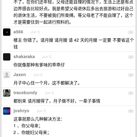
不了，在你们还年轻，父母还能自理的情况下，生活上还是有点
边界感会比较好点。我是希望父母退休后多出去旅游和过好自己
的退休生活，不要被我们所束缚。等父母老了不能自理了，这个
才是需要住到一起进行照料的。
a566
Jun 5
82
楼主 你错了。请月嫂 请月嫂 请 42 天的月嫂 一定要 不要省这个
钱
shakaraka
Jun 5
83
你就像那种有爹味的乖乖仔
Jaxen
Jun 5
84
月子中心住一个月，这不都解决了。
tracebundy
Jun 5
85
都别来 请月嫂得了，月子做不好，一辈子事情
joshryo
Jun 5
86
这事就那么几种解决方法：
1 、你父母来；
2 、你媳妇父母来；