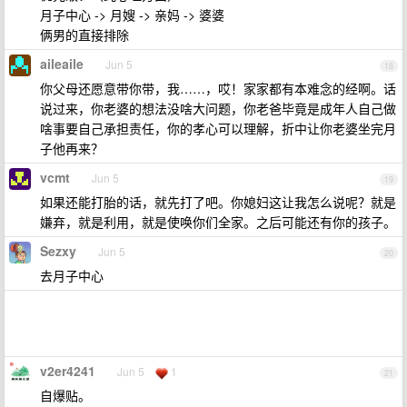
月子中心 -> 月嫂 -> 亲妈 -> 婆婆
俩男的直接排除
aileaile
Jun 5
18
你父母还愿意带你带，我……，哎！家家都有本难念的经啊。话
说过来，你老婆的想法没啥大问题，你老爸毕竟是成年人自己做
啥事要自己承担责任，你的孝心可以理解，折中让你老婆坐完月
子他再来？
vcmt
Jun 5
19
如果还能打胎的话，就先打了吧。你媳妇这让我怎么说呢？就是
嫌弃，就是利用，就是使唤你们全家。之后可能还有你的孩子。
Sezxy
Jun 5
20
去月子中心
v2er4241
Jun 5
1
21
自爆贴。