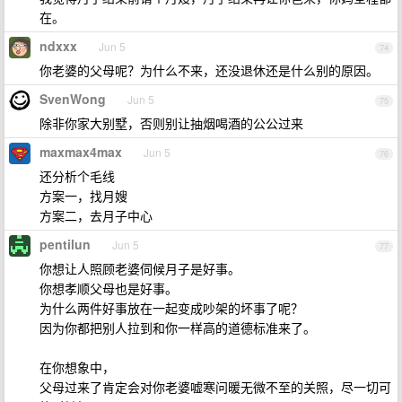
在。
ndxxx
Jun 5
74
你老婆的父母呢？为什么不来，还没退休还是什么别的原因。
SvenWong
Jun 5
75
除非你家大别墅，否则别让抽烟喝酒的公公过来
maxmax4max
Jun 5
76
还分析个毛线
方案一，找月嫂
方案二，去月子中心
pentilun
Jun 5
77
你想让人照顾老婆伺候月子是好事。
你想孝顺父母也是好事。
为什么两件好事放在一起变成吵架的坏事了呢？
因为你都把别人拉到和你一样高的道德标准来了。
在你想象中，
父母过来了肯定会对你老婆嘘寒问暖无微不至的关照，尽一切可