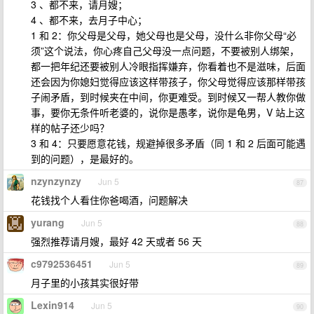
3 、都不来，请月嫂；
4 、都不来，去月子中心；
1 和 2：你父母是父母，她父母也是父母，没什么非你父母“必
须”这个说法，你心疼自己父母没一点问题，不要被别人绑架，
都一把年纪还要被别人冷眼指挥嫌弃，你看着也不是滋味，后面
还会因为你媳妇觉得应该这样带孩子，你父母觉得应该那样带孩
子闹矛盾，到时候夹在中间，你更难受。到时候又一帮人教你做
事，要你无条件听老婆的，说你是愚孝，说你是龟男，V 站上这
样的帖子还少吗？
3 和 4：只要愿意花钱，规避掉很多矛盾（同 1 和 2 后面可能遇
到的问题），是最好的。
nzynzynzy
Jun 5
87
花钱找个人看住你爸喝酒，问题解决
yurang
Jun 5
88
强烈推荐请月嫂，最好 42 天或者 56 天
c9792536451
Jun 5
89
月子里的小孩其实很好带
Lexin914
Jun 5
90