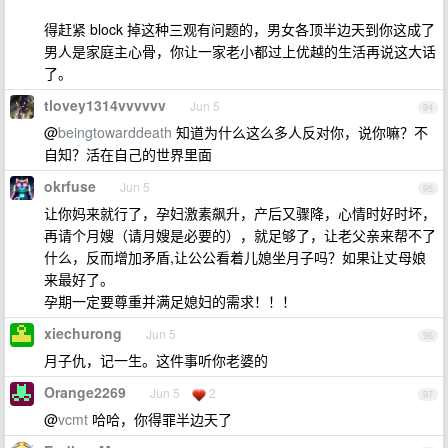
得赶紧 block 掉这种三观有问题的，男女各顶半边天到你这成了
男人是家庭主心骨，你让一家老小都过上优越的生活再说这大话
了。
tlovey1314vvvvvv
Jun 5
94
@
beingtowarddeath
知道为什么这么多人反对你，说你嘛？不
自知？活在自己的世界里面
okrfuse
Jun 5
95
让你妈来就行了，孕妇激素飙升，产后又骤降，心情时好时坏，
再请个月嫂（请月嫂是必要的），就足够了，让老父亲来帮不了
什么，反而增加矛盾,让公公看着儿媳坐月子吗？如果让丈母娘
来最好了。
孕期一定要尊重并满足媳妇的需求！！！
xiechurong
Jun 5
96
月子仇，记一生。这件事听你老婆的
Orange2269
Jun 5
2
97
@
vcmt
哈哈，你得罪半边天了