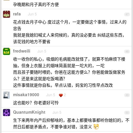
孕晚期和月子真的不方便
rafa
Jun 5
47
花点钱去月子中心 度过这个月，一定要做这个事情，过来人的
忠告
我就是我媳妇喊丈人来伺候的，真的没必要去 纠结这些东西，
该花钱的地方不要省
fredweili
Jun 5
48
收一收你的私心，吸烟的毛病能改就怪了，就算不怕麻烦下楼
抽，但身上衣服上的烟味简直就是一坨大的，一坨
而且孩子要随时喂奶，你爸在这能方便么？你爸能做饭做家务
么？还是来这就是吃饭喝酒？
这件事情就是你自私，早点认错，妈宝的习性早点改改
misaka19000
Jun 5
2
49
这也能吵？你老婆好可怜
QuantumKnight
Jun 5
50
生下来两年内产后抑郁啥的，基本上都要啥事都听你媳妇的，不
然日后都是矛盾点，不要争谁对错，没意义