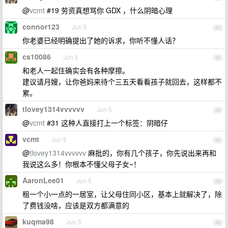
@
vcmt
#19 劳资真想骂你 GDX ，什么阴暗心理
connor123
Jun 5
41
你老婆已经明确提出了她的诉求，你听不懂人话？
cs10086
Jun 5
42
和老人一起住确实会有各种摩擦。
建议请月嫂，让你爸妈来待个三五天看看孩子就回去，这样都不
累。
tlovey1314vvvvvv
Jun 5
43
@
vcmt
#31 这种人直接打上一个标签：阴暗仔
vcmt
Jun 5
44
@
tlovey1314vvvvvv
麻批的，你有几个孩子，你先说出来再和
我说这么多！你根本不懂父母子女~！
AaronLee01
Jun 5
45
租一个小一点的一居室，让父母住同小区，基本上就解决了，除
了费钱没啥，应该是双方都满意的
kuqma98
Jun 5
46