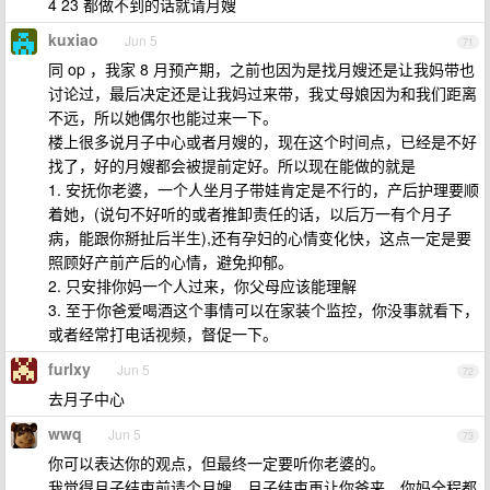
4 23 都做不到的话就请月嫂
kuxiao
Jun 5
71
同 op ，我家 8 月预产期，之前也因为是找月嫂还是让我妈带也
讨论过，最后决定还是让我妈过来带，我丈母娘因为和我们距离
不远，所以她偶尔也能过来一下。
楼上很多说月子中心或者月嫂的，现在这个时间点，已经是不好
找了，好的月嫂都会被提前定好。所以现在能做的就是
1. 安抚你老婆，一个人坐月子带娃肯定是不行的，产后护理要顺
着她，(说句不好听的或者推卸责任的话，以后万一有个月子
病，能跟你掰扯后半生),还有孕妇的心情变化快，这点一定是要
照顾好产前产后的心情，避免抑郁。
2. 只安排你妈一个人过来，你父母应该能理解
3. 至于你爸爱喝酒这个事情可以在家装个监控，你没事就看下，
或者经常打电话视频，督促一下。
furlxy
Jun 5
72
去月子中心
wwq
Jun 5
73
你可以表达你的观点，但最终一定要听你老婆的。
我觉得月子结束前请个月嫂，月子结束再让你爸来，你妈全程都