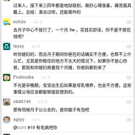
过来人，接下来三四年都是地狱级别，做好心理准备，痛苦面具
戴上。总结：凑合过呗，还能离咋的
ech2o
Jun 5
62
去月子中心不就行了，一个月 3w ，花钱买舒适，你不是不想花
钱吧？
layxy
Jun 5
63
听你媳妇的，而且月子期间你爸在的话确实不方便，也帮不上什
么忙，尤其是你租住的地方不太大的情况下，如果你不放心你
爸，那就和你媳妇商量找个月嫂，你爸妈都别来了
Fruktozka
Jun 5
64
不光是孕晚期，宝宝出生后如果是母乳喂养，也会不方便。这些
事情父母应该都能够提前想到的。
nb85144
Jun 5
65
那有伺候月子公公去的，是你脑子有泡吧
sgiyy
Jun 5
66
@
vcmt
#19 有毛病吧你