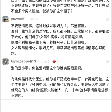
不是她爹妈，生她养她了？只是希望待产环境好一点，并且在家
不会多个男人尴尬，就被你扣这个帽子？
yuewolf
Jun 5
4
不要感情用事，这种时候以孕妇为主，尽量将就。
否则，生气什么的对孕妇、胎儿都不好。正常情况下，都是要过
下去的，他们母子/女落个病根，将来都是负担。
顺顺利利把孩子生下来，养好月子，比什么都强。
女人容易情绪化，孕妇尤甚，非常容易出现焦虑抑郁等心理问
题。
GyroZeppeli13
Jun 5
1
5
别的是小事，你爸爱喝酒这个你确实要很重视。
有条件最好找个医生，给你爸开药或者半年打一针英克司兰，这
个主要是为了预防中风。别的病也就爆金币，要是家人中风瘫了
就现在的人口结构“照顾失能老人十几二十年”这种事情我是想都
不敢想。