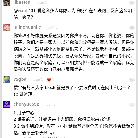
libasten
Jun 5
67
@
vcmt
#31 看这么多人骂你，为啥呢？在互联网上发言这么阴
暗，爽了？
lulinchuanllc
Jun 5
68
你处理不好家庭关系是会因为你拎不清，现在你、你老婆、你的
孩子，你们才是一家人，以前你和你父母是一家人没错，但是你
结婚之后，就从那个家庭脱离出来了，不是说老死不相往来那种
脱离，而是边界和优先级，要从你父母家，变成你自己的小家，
你们现在是两个家庭，可以互相扶持但不能混成一个家庭。优先
级和边际感要以你自己的小家庭优先。
v2gba
Jun 5
1
69
楼里有的人大家 block 就完事了 不要浪费时间在网上和另一个
sb 讲道理
chenyu0532
Jun 5
70
1 月子中心
2 嫌贵的话，让她妈来主力照顾，你妈偶尔来+给钱
3 2 做不到的话，就在同小区给你爸妈租个房子(你爸不会做饭的
话，去不去都无所谓)