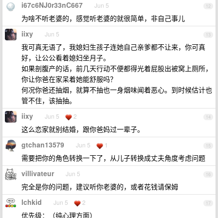
i67c6NJ0r33nC667
Jun 5
12
为啥不听老婆的，感觉听老婆的就很简单，非自己事儿
iixy
Jun 5
13
我可真无语了，我媳妇生孩子连她自己亲爹都不让来，你可真
好，让公公看着媳妇坐月子。
如果剖腹产的话，前几天行动不便都得光着屁股出被窝上厕所，
你让你爸在家呆着她能舒服吗？
何况你爸还抽烟，就算不抽也一身烟味闻着恶心。到时候估计也
管不住，该抽抽。
iixy
Jun 5
2
14
这么恋家就别结婚，跟你爸妈过一辈子。
gtchan13579
Jun 5
1
15
需要把你的角色转换一下了，从儿子转换成丈夫角度考虑问题
villivateur
Jun 5
16
完全是你的问题，建议听你老婆的，或者花钱请保姆
lchkid
Jun 5
2
17
优先级：（纯心理方面）