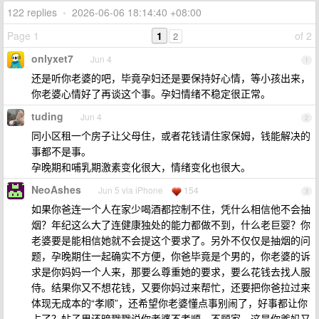
122 replies
•
2026-06-06 18:14:40 +08:00
Page 1
1
of 2
2
onlyxet7
Jun 4
1
还是听你老婆的吧，毕竟孕妇还是要保持好心情，等小孩出来，
你老婆心情好了再谈这个事。孕妇情绪不稳定很正常。
tuding
Jun 4
2
同小区租一个房子让父母住，或者花钱请住家保姆，钱能解决的
事都不是事。
孕晚期和哺乳期激素变化很大，情绪变化也很大。
NeoAshes
Jun 5 via iPhone
154
3
如果你爸连一个人在家少喝酒都控制不住，凭什么相信他不会抽
烟？年纪这么大了连健康独处的能力都做不到，什么老巨婴？你
老婆要是能相信她就不会提这个要求了。另外不仅仅是抽烟的问
题，孕晚期住一起确实不方便，你爸毕竟是个男的，你老婆的诉
求是你妈妈一个人来，那要么尊重她的要求，要么花钱去找人服
侍。结果你又不想花钱，又要你妈过来帮忙，还要把你爸拉过来
体现无成本的“孝顺”，还希望你老婆懂点事别闹了，好事都让你
占了？帖子里还暗戳戳说你老婆不孝顺，不顾家，这是你爹妈又