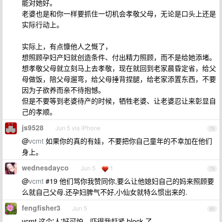
能对她好。
老婆也是和你一样要抓住一切机会孝敬父母，无论是口头上还是
实际行动上。
实际上，有点慷他人之慨了，
想照顾孕妇产妇就创造条件、付出精力照顾，而不是给她添堵。
想孝敬父母就立刻马上去孝敬，现在就回到老家晨昏定省，给父
母做饭，陪父母遛弯，给父母捶背捏腿，给老家添置东西，不要
因为子欲养而亲不待抱憾。
但是不要等到老婆待产的时候，牺牲老婆、让老婆忍让来彰显自
己的孝顺。
js9528
Jun 5 via iPhone
78
@
vcmt
如果你的真的有娃，不要把你自己童年的不幸加在他们
身上。
wednesdayco
Jun 5
1
79
@
vcmt
#19 他们骂你我赞同你,要么让他媳妇自己的妈来照顾要
么就自己父母.还孕妇脾气不好,小仙女就特么惯出来的.
fengfisher3
Jun 5
80
vcmt 这个'人'好可怕，吓得我赶紧 block 了。