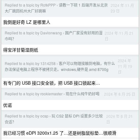
Replied to a topic by RotkPPP
请教一下硕 1 后端开发从北京
2024 年 11 月
›
23 日
大厂跳回杭州大厂好跳嘛
我倒是好奇 LZ 是哪里人
Replied to a topic by Davionwang
国产厂家没有好用的湿
2024 年 11 月 21
›
日
巾吗？
得宝洋甘菊湿厕纸
2024 年
Replied to a topic by 1314258
客户可以物理接触到电脑，有什么
›
11 月 19
办法保证电脑上程序不被拷贝走。windows,硬件是 amd 8700g
日
有专门的 USB 接口安全锁，把 USB 接口锁起来…
Replied to a topic by rookiemaster
现在什么纯牛奶好喝
2024 年 8 月 25 日
›
优诺
Replied to a topic by ocsp
玩 CS2 鼠标 DPI 设置多少比较
2024 年 8 月 21
›
日
合适？
我已经习惯 eDPI 3200x1.25 了…还是树脂鼠标垫…很顺滑