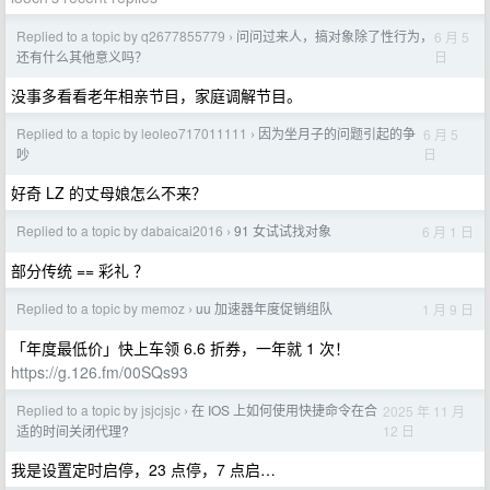
Replied to a topic by q2677855779
问问过来人，搞对象除了性行为，
6 月 5
›
日
还有什么其他意义吗？
没事多看看老年相亲节目，家庭调解节目。
Replied to a topic by leoleo717011111
因为坐月子的问题引起的争
6 月 5
›
日
吵
好奇 LZ 的丈母娘怎么不来？
Replied to a topic by dabaicai2016
91 女试试找对象
6 月 1 日
›
部分传统 == 彩礼 ？
Replied to a topic by memoz
uu 加速器年度促销组队
1 月 9 日
›
「年度最低价」快上车领 6.6 折券，一年就 1 次！
https://g.126.fm/00SQs93
Replied to a topic by jsjcjsjc
在 IOS 上如何使用快捷命令在合
2025 年 11 月
›
12 日
适的时间关闭代理?
我是设置定时启停，23 点停，7 点启…