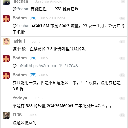
lifechan
Jun 5 via Android
9
@
Bodom
有錢任性……273 誰買它啊
Bodom
Jun 5 via iPhone
OP
10
@
lifechan
4C4G 5M 带宽 500G 流量，23 块一个月，算便宜的
了吧🫣
imNull
Jun 5
11
这个 能一直续费的 3.5 折券哪里领取的呢
Bodom
Jun 5
OP
12
@
imNull
https://v2ex.com/t/1217048
Bodom
Jun 5
OP
13
券只能用一次，但是不知道怎么回事，后面续费，没用券也是
3.5 折
Yodoya
Jun 5
14
不是有 528 的轻量 2C4G6M600G 三年免费升 4C 么。。
TIDS
Jun 5
15
没这么便宜的