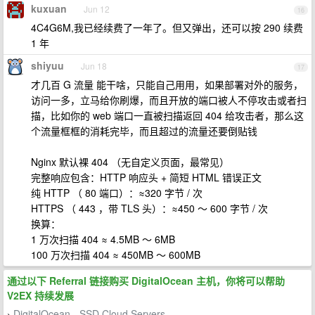
kuxuan
Jun 12
16
4C4G6M,我已经续费了一年了。但又弹出，还可以按 290 续费
1 年
shiyuu
Jun 18
17
才几百 G 流量 能干啥，只能自己用用，如果部署对外的服务，
访问一多，立马给你刷爆，而且开放的端口被人不停攻击或者扫
描，比如你的 web 端口一直被扫描返回 404 给攻击者，那么这
个流量框框的消耗完毕，而且超过的流量还要倒贴钱
Nginx 默认裸 404 （无自定义页面，最常见）
完整响应包含：HTTP 响应头 + 简短 HTML 错误正文
纯 HTTP （ 80 端口）：≈320 字节 / 次
HTTPS （ 443 ，带 TLS 头）：≈450 ～ 600 字节 / 次
换算：
1 万次扫描 404 ≈ 4.5MB ～ 6MB
100 万次扫描 404 ≈ 450MB ～ 600MB
通过以下 Referral 链接购买 DigitalOcean 主机，你将可以帮助
V2EX 持续发展
DigitalOcean - SSD Cloud Servers
›