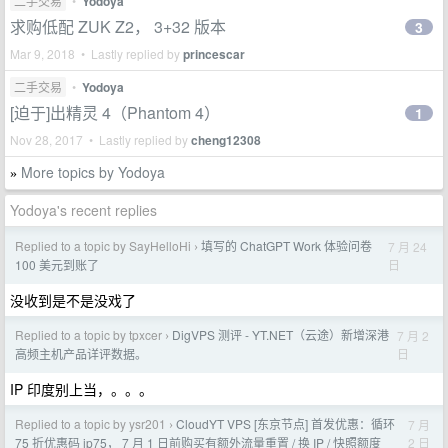
二手交易
•
Yodoya
求购低配 ZUK Z2， 3+32 版本
3
Mar 9, 2018 • Lastly replied by
princescar
二手交易
•
Yodoya
[迫于]出精灵 4（Phantom 4）
1
Nov 28, 2017 • Lastly replied by
cheng12308
More topics by Yodoya
»
Yodoya's recent replies
Replied to a topic by SayHelloHi
填写的 ChatGPT Work 体验问卷
7 月 24
›
日
100 美元到账了
没收到是不是没戏了
Replied to a topic by tpxcer
DigVPS 测评 - YT.NET（云途）新增深港
7 月 2
›
日
高频主机产品详评数据。
IP 印度别上当，。。。
Replied to a topic by ysr201
CloudYT VPS [东京节点] 首发优惠：循环
7 月
›
2 日
75 折优惠码 jp75， 7 月 1 日前购买有额外流量重置 / 换 IP / 快照额度