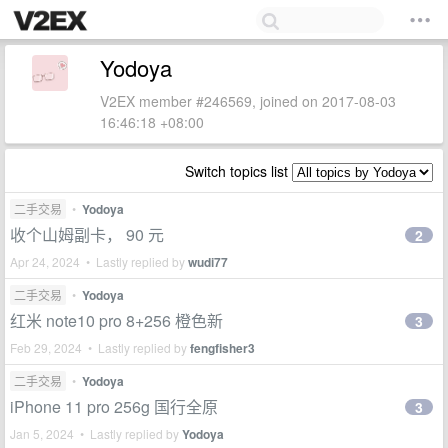
Yodoya
V2EX member #246569, joined on 2017-08-03
16:46:18 +08:00
Switch topics list
二手交易
•
Yodoya
收个山姆副卡， 90 元
2
Apr 24, 2024 • Lastly replied by
wudi77
二手交易
•
Yodoya
红米 note10 pro 8+256 橙色新
3
Feb 29, 2024 • Lastly replied by
fengfisher3
二手交易
•
Yodoya
iPhone 11 pro 256g 国行全原
3
Jan 5, 2024 • Lastly replied by
Yodoya