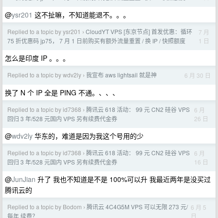
@
ysr201
这不扯嘛，不知道能退不。。。
Replied to a topic by ysr201
CloudYT VPS [东京节点] 首发优惠：循环
7 月
›
1 日
75 折优惠码 jp75， 7 月 1 日前购买有额外流量重置 / 换 IP / 快照额度
怎么是印度 IP 。。。
Replied to a topic by wdv2ly
我宣布 aws lightsail 就是神
6 月 30 日
›
换了 N 个 IP 全是 PING 不通。、、、
Replied to a topic by id7368
腾讯云 618 活动： 99 元 CN2 硅谷 VPS
6 月
›
26 日
回归 3 年/528 元国内 VPS 另有续费代金券
@
wdv2ly
华东的，难道是因为我这个号用的少
Replied to a topic by id7368
腾讯云 618 活动： 99 元 CN2 硅谷 VPS
6 月
›
16 日
回归 3 年/528 元国内 VPS 另有续费代金券
@
JunJian
升了 我也不知道是不是 100%可以升 我最近两年是没买过
腾讯云的
Replied to a topic by Bodom
腾讯云 4C4G5M VPS 可以无限 273 元/
6 月 5
›
日
每年 续费？