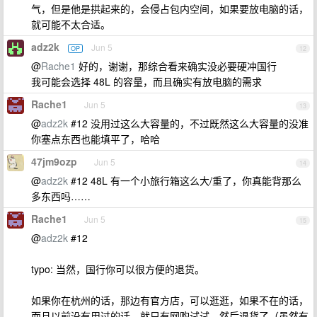
气，但是他是拱起来的，会侵占包内空间，如果要放电脑的话，
就可能不太合适。
adz2k
Jun 5
OP
12
@
Rache1
好的，谢谢，那综合看来确实没必要硬冲国行
我可能会选择 48L 的容量，而且确实有放电脑的需求
Rache1
Jun 5
13
@
adz2k
#12 没用过这么大容量的，不过既然这么大容量的没准
你塞点东西也能填平了，哈哈
47jm9ozp
Jun 5
14
@
adz2k
#12 48L 有一个小旅行箱这么大/重了，你真能背那么
多东西吗……
Rache1
Jun 5
15
@
adz2k
#12
typo: 当然，国行你可以很方便的退货。
如果你在杭州的话，那边有官方店，可以逛逛，如果不在的话，
而且以前没有用过的话，就只有网购试试，然后退货了（虽然有