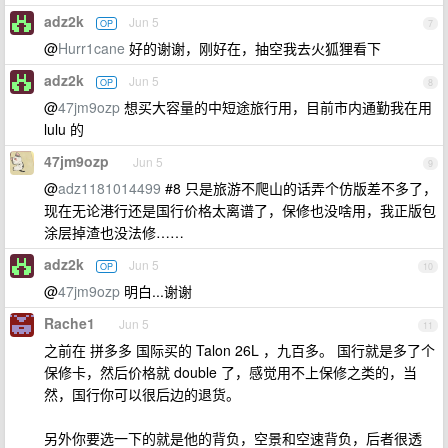
adz2k
Jun 5
OP
7
@
Hurr1cane
好的谢谢，刚好在，抽空我去火狐狸看下
adz2k
Jun 5
OP
8
@
47jm9ozp
想买大容量的中短途旅行用，目前市内通勤我在用
lulu 的
47jm9ozp
Jun 5
9
@
adz1181014499
#8 只是旅游不爬山的话弄个仿版差不多了，
现在无论港行还是国行价格太离谱了，保修也没啥用，我正版包
涂层掉渣也没法修……
adz2k
Jun 5
OP
10
@
47jm9ozp
明白...谢谢
Rache1
Jun 5
11
之前在 拼多多 国际买的 Talon 26L ，九百多。 国行就是多了个
保修卡，然后价格就 double 了，感觉用不上保修之类的，当
然，国行你可以很后边的退货。
另外你要选一下的就是他的背负，空景和空速背负，后者很透