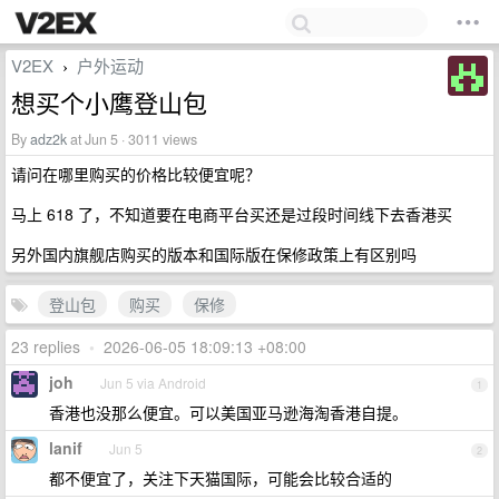
V2EX
户外运动
›
想买个小鹰登山包
By
adz2k
at Jun 5 · 3011 views
请问在哪里购买的价格比较便宜呢？
马上 618 了，不知道要在电商平台买还是过段时间线下去香港买
另外国内旗舰店购买的版本和国际版在保修政策上有区别吗
登山包
购买
保修
23 replies
•
2026-06-05 18:09:13 +08:00
joh
Jun 5 via Android
1
香港也没那么便宜。可以美国亚马逊海淘香港自提。
lanif
Jun 5
2
都不便宜了，关注下天猫国际，可能会比较合适的