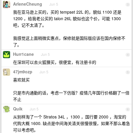
ArleneCheung
Jun 5
3
我在亚马逊上买的，买的 tempset 22L 的，貌似 1100 还是
1200 ，给我老公买的 talon 26L 貌似也这个价，可能 1300
吧，记不太清了。
我感觉这上面稍微实惠点，保修就是国际版应该在国内保修不
了。
Hurr1cane
Jun 5
4
在深圳可以去火狐狸买，很便宜，有注册卡的
47jm9ozp
Jun 5
5
喜欢就买
只是市内通勤的话，考虑一下仿版？疫情几年国行价格翻了一倍
不止
Quik
Jun 5
6
从别样淘了一个 Stratos 34L ，1300 ，国行要 2000 ，淘宝的
代购大概 1600. 缺点是中间海关清关很慢很慢，如果不那么着急
可以考虑吧。