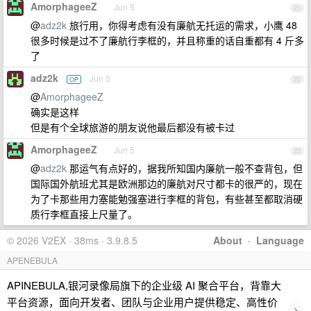
AmorphageeZ
Jun 5
21
@
adz2k
旅行用，你得考虑有没有廉航无托运的需求，小鹰 48
很多时候是过不了廉航行李框的，并且称重的话自重都有 4 斤多
了
adz2k
Jun 5
OP
22
@
AmorphageeZ
确实是这样
但是有个全球旅游的朋友说他最后都没有被卡过
AmorphageeZ
Jun 5
23
@
adz2k
那运气有点好的，据我所知国内廉航一般不查背包，但
国际国外航班尤其是欧洲那边的廉航对尺寸都卡的很严的，现在
为了卡那些用力塞能勉强塞进行李框的背包，有些甚至都取消硬
质行李框直接上尺量了。
© 2026 V2EX · 38ms · 3.9.8.5
About
·
Language
APENEBULA
APINEBULA,银河录像局旗下的企业级 AI 聚合平台，背靠大
平台资源，面向开发者、团队与企业用户提供稳定、高性价
›