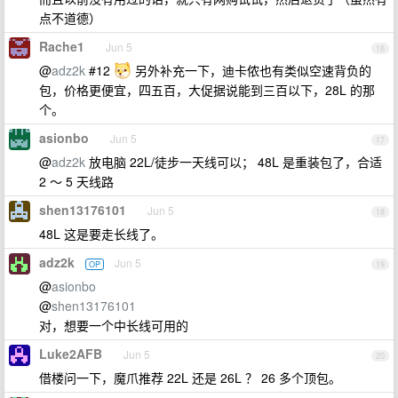
点不道德）
Rache1
Jun 5
16
@
adz2k
#12
另外补充一下，迪卡侬也有类似空速背负的
包，价格更便宜，四五百，大促据说能到三百以下，28L 的那
个。
asionbo
Jun 5
17
@
adz2k
放电脑 22L/徒步一天线可以； 48L 是重装包了，合适
2 ～ 5 天线路
shen13176101
Jun 5
18
48L 这是要走长线了。
adz2k
Jun 5
OP
19
@
asionbo
@
shen13176101
对，想要一个中长线可用的
Luke2AFB
Jun 5
20
借楼问一下，魔爪推荐 22L 还是 26L ？ 26 多个顶包。