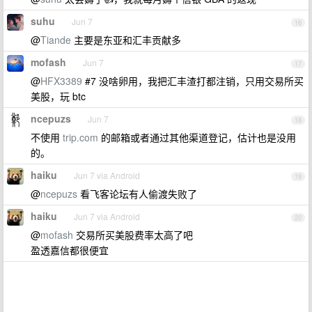
suhu
Jun 7
16
@
Tiande
主要是东亚和汇丰贡献多
mofash
Jun 7
17
@
HFX3389
#7 没啥卵用，我把汇丰渣打都注销，只用交易所买
美股，玩 btc
ncepuzs
Jun 7
18
不使用
trip.com
的邮箱或者通过其他渠道登记，估计也是没用
的。
haiku
Jun 7 via Android
19
@
ncepuzs
看飞客论坛有人偷渡失败了
haiku
Jun 7 via Android
20
@
mofash
交易所买美股费率太高了吧
盈透嘉信都很便宜