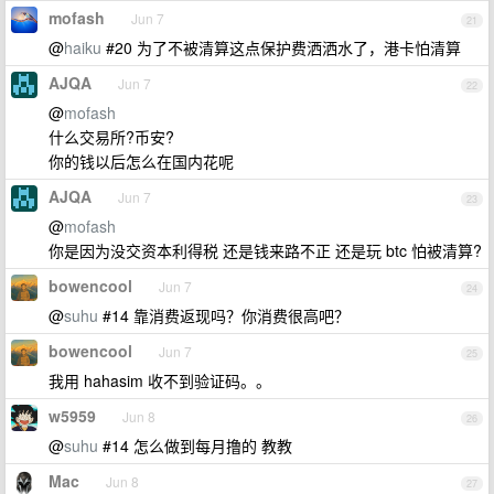
mofash
Jun 7
21
@
haiku
#20 为了不被清算这点保护费洒洒水了，港卡怕清算
AJQA
Jun 7
22
@
mofash
什么交易所?币安?
你的钱以后怎么在国内花呢
AJQA
Jun 7
23
@
mofash
你是因为没交资本利得税 还是钱来路不正 还是玩 btc 怕被清算?
bowencool
Jun 7
24
@
suhu
#14 靠消费返现吗？你消费很高吧？
bowencool
Jun 7
25
我用 hahasim 收不到验证码。。
w5959
Jun 8
26
@
suhu
#14 怎么做到每月撸的 教教
Mac
Jun 8
27