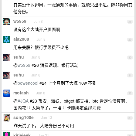
其实没什么卵用，一张通知的事情，就能只出不进。除非你用其
他身份。
w5959
Jun 8
28
没有这个大陆开户页面啊
ala2008
Jun 8
29
用来美股？银行手续费不少吧
suhu
Jun 8
30
@
w5959
#26 消费返现、银行活动
suhu
Jun 8
31
@
bowencool
#24 上个月刷了大概 10w 不到
mofash
Jun 8
32
@
AJQA
#23 币安，海妖，bitget 都支持，btc 肯定怕清算啊，
国内花 U 太简单了，一堆 U 卡能绑定蓝绿消费
song100e
Jun 13
33
昨天试了下， 大陆身份已不可用
kirieievk
Jun 21
34