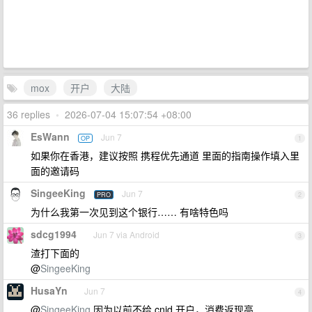
mox
开户
大陆
36 replies
•
2026-07-04 15:07:54 +08:00
EsWann
Jun 7
OP
1
如果你在香港，建议按照 携程优先通道 里面的指南操作填入里
面的邀请码
SingeeKing
Jun 7
PRO
2
为什么我第一次见到这个银行…… 有啥特色吗
sdcg1994
Jun 7 via Android
3
渣打下面的
@
SingeeKing
HusaYn
Jun 7
4
@
SingeeKing
因为以前不给 cnid 开户，消费返现高