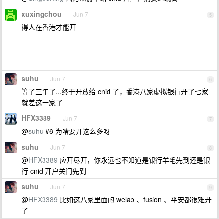
xuxingchou
Jun 7
5
得人在香港才能开
suhu
Jun 7
6
等了三年了...终于开放给 cnid 了，香港八家虚拟银行开了七家
就差这一家了
HFX3389
Jun 7
7
@
suhu
#6 为啥要开这么多呀
suhu
Jun 7
8
@
HFX3389
应开尽开，你永远也不知道是银行羊毛先到还是银
行 cnid 开户关门先到
suhu
Jun 7
9
@
HFX3389
比如这八家里面的 welab 、fusion 、平安都很难开
了