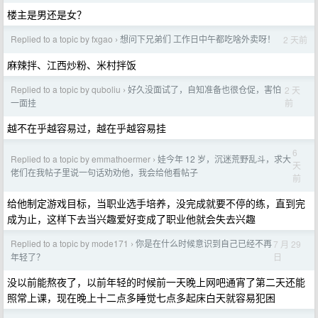
楼主是男还是女？
Replied to a topic by fxgao
想问下兄弟们 工作日中午都吃啥外卖呀！
2 天前
›
麻辣拌、江西炒粉、米村拌饭
Replied to a topic by quboliu
好久没面试了，自知准备也很仓促，害怕
2 天
›
前
一面挂
越不在乎越容易过，越在乎越容易挂
6
Replied to a topic by emmathoermer
娃今年 12 岁，沉迷荒野乱斗，求大
›
天
佬们在我帖子里说一句话劝劝他，我会给他看帖子
前
给他制定游戏目标，当职业选手培养，没完成就要不停的练，直到完
成为止，这样下去当兴趣爱好变成了职业他就会失去兴趣
Replied to a topic by mode171
你是在什么时候意识到自己已经不再
7 月 29
›
日
年轻了？
没以前能熬夜了，以前年轻的时候前一天晚上网吧通宵了第二天还能
照常上课，现在晚上十二点多睡觉七点多起床白天就容易犯困