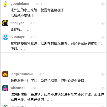
googlefans
Jun 8
3
让外边的小三来管，就说你爸脑梗了
以后就不要钱了
tianjiyao
Jun 8
4
让他嘎。。。
Sundayz
Jun 8
5
其实脑梗很容易没，以现在的情况来看，已经是家庭的累赘了，
所以。。。
longzhou6431
Jun 8
6
装糊涂是一门学问，当然也取决于你的心够不够狠
whcattail
Jun 9
7
你妈的信用卡先注销，如果不注销又没有能力还这个钱，那让你
妈自己还，她自己做的。。。