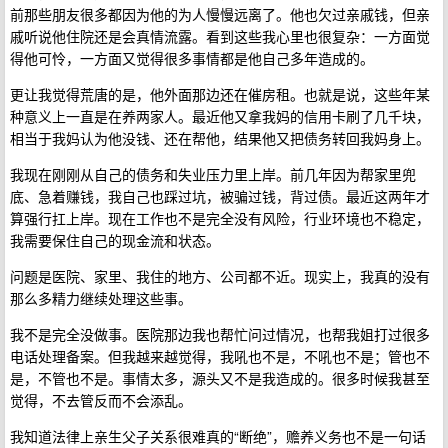
前那些朋友很多都因为他的为人慢慢远离了。他也欠过亲戚钱，但亲
戚听说他住院还是会真情流露。看到这些我心里也很复杂：一方面觉
得他可怜，一方面又觉得很多事情都是他自己多年造成的。
更让我觉得荒唐的是，他外面那边还在催房租。也就是说，这些年某
种意义上一直是在养两家人。最近他又拿我妈的信用卡刷了几千块，
相当于我妈认为他没钱、还在帮他，结果他又把债务转回我妈身上。
我现在刚刚从自己的债务和失业压力里上岸。前几年因为帮家里兜
底、急着赚钱，我自己也踩过坑，被骗过钱，背过债。最近这两年才
算强行扛上岸。现在工作也不是完全没有风险，行业环境也不稳定，
我需要保住自己的现金流和状态。
问题是医院、家里、我住的地方、公司都不近。现实上，我真的没有
那么多精力继续处理这些事。
我不是完全没做事。医院那边我也帮忙问过情况，也帮我姐打过很多
电话处理备案。但我越来越觉得，我吼也不是，不吼也不是；管也不
是，不管也不是。事情太多，源头又不是我造成的。很多时候我甚至
觉得，不去管反而不会添乱。
我知道法律上亲生父子关系很难真的“断绝”，赡养义务也不是一句话