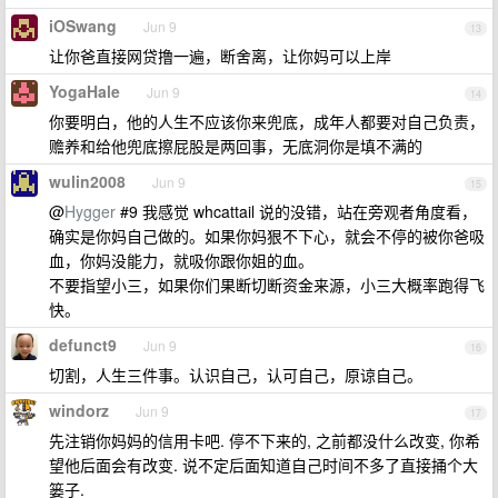
iOSwang
Jun 9
13
让你爸直接网贷撸一遍，断舍离，让你妈可以上岸
YogaHale
Jun 9
14
你要明白，他的人生不应该你来兜底，成年人都要对自己负责，
赡养和给他兜底擦屁股是两回事，无底洞你是填不满的
wulin2008
Jun 9
15
@
Hygger
#9 我感觉 whcattail 说的没错，站在旁观者角度看，
确实是你妈自己做的。如果你妈狠不下心，就会不停的被你爸吸
血，你妈没能力，就吸你跟你姐的血。
不要指望小三，如果你们果断切断资金来源，小三大概率跑得飞
快。
defunct9
Jun 9
16
切割，人生三件事。认识自己，认可自己，原谅自己。
windorz
Jun 9
17
先注销你妈妈的信用卡吧. 停不下来的, 之前都没什么改变, 你希
望他后面会有改变. 说不定后面知道自己时间不多了直接捅个大
篓子.