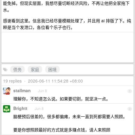
能免掉。但现实层面，我想尽量切断经济风险，不再让他把全家拖下
水。
感谢看到这里。信息我已经尽量模糊处理了，并且用 ai 排版了下。纯
粹是当个发泄口，各位看个乐子也行。
债务
家庭
困境
19 replies
•
2026-06-11 11:54:28 +08:00
stallman
Jun 8
1
理解你，不知道怎么说。如果要切割，就坚决一点。
Brightt
Jun 8
2
脑梗预后很差的，很多都偏瘫，未来一直到死都需要人照顾。
要是你想照顾最好的方式就是多赚点钱，请人来照顾