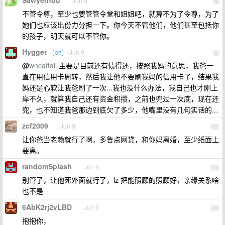
Sawyerhou
Jun 9
8
不管令尊，至少也要管管令堂和姐姐吧，就算不为了令尊，为了
她们也应该出份力分担一下。你今天不管他们，他们甚至包括你
的孩子，明天就可以不管你。
Hygger
Jun 9
OP
9
@
whcattail
主要是目前还有债得还，按照我妈的意思，我爸一
直在用信用卡周转，然后我让他不要刷我妈的信用卡了，结果我
妈还是心软让我爸刷了一次...我也没什么办法，我自己也才刚上
岸不久，就算我自己还有资金积攒，之前也兜过一次底，现在还
兜，也不知道我爸那边到底欠了多少，他嘴里没有几句实话的...
zcf2009
Jun 9
10
让你爸当老赖就行了啊，多鲁点网贷，和你妈离婚，至少纸面上
要离。
randomSplash
Jun 9
11
别管了，让他死外面就行了，lz 把能照顾的照顾好，亲缘关系啥
也不是
6AbK2rj2vLBD
Jun 9
12
抱抱你，