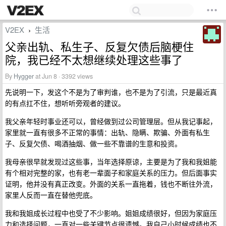
V2EX
生活
›
父亲出轨、私生子、反复欠债后脑梗住
院，我已经不太想继续处理这些事了
By
Hygger
at Jun 8 · 3392 views
先说明一下，发这个不是为了审判谁，也不是为了引流，只是最近真
的有点扛不住，想听听旁观者的建议。
我父亲年轻时事业还可以，曾经做到过公司管理层。但从我记事起，
家里就一直有很多不正常的事情：出轨、隐瞒、欺骗、外面有私生
子、反复欠债、喝酒抽烟、做一些不靠谱的生意和投资。
我母亲很早就发现过这些事，当年选择原谅，主要是为了我和我姐能
有个相对完整的家，也有老一辈面子和家庭关系的压力。但后面事实
证明，他并没有真正改变。外面的关系一直拖着，钱也不断往外流，
家里人反而一直在替他兜底。
我和我姐成长过程中也受了不少影响。姐姐成绩很好，但因为家庭压
力和选择问题，一直对一些关键节点很遗憾。我自己小时候成绩也不