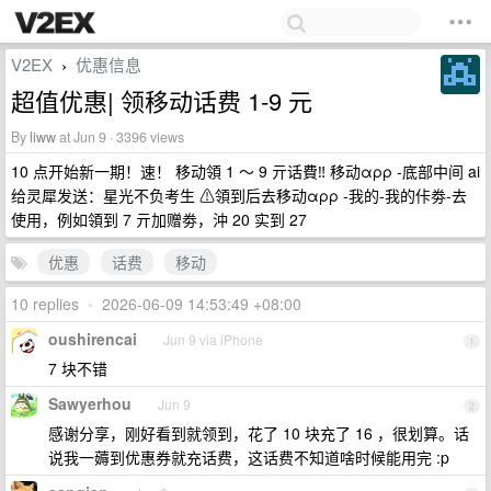
V2EX
优惠信息
›
超值优惠| 领移动话费 1-9 元
By
liww
at Jun 9 · 3396 views
10 点开始新一期！速！ 移动領 1 ～ 9 亓话費‼️ 移动αρρ -底部中间 ai
给灵犀发送：星光不负考生 ⚠領到后去移动αρρ -我的-我的佧劵-去
使用，例如領到 7 亓加赠劵，沖 20 实到 27
优惠
话费
移动
10 replies
•
2026-06-09 14:53:49 +08:00
oushirencai
Jun 9 via iPhone
1
7 块不错
Sawyerhou
Jun 9
2
感谢分享，刚好看到就领到，花了 10 块充了 16 ，很划算。话
说我一薅到优惠券就充话费，这话费不知道啥时候能用完 :p