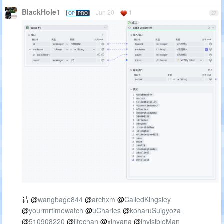
BlackHole1
Jun 20
1
OP
PRO
27
请 @
wangbage844
@
archxm
@
CalledKingsley
@
yourmrtimewatch
@
uCharles
@
koharuSuigyoza
@
510908220
@
lifechan
@
xinyana
@
invisibleMan