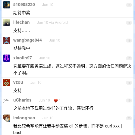
510908220
Jun 10
14
期待中奖
lifechan
Jun 10 via Android
15
支持……
wangbage844
Jun 10
16
期待我中
xiaolin97
Jun 10
17
凭证要在服务端生成，这过程又不透明，这方面的信任问题解决
不了啊。
vzou
Jun 10
18
支持
uCharles
Jun 10
1
19
之前本地下载用过你们的工作流，感觉还行
imlonghao
Jun 10
20
我比较希望能有让我手动安装 cli 的步骤，而不是 curl xxx |
bash