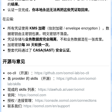
的
结果
。
认证一旦完成，
你本地永远无法再把这些凭证取回来
。
在云端:
所有凭证使用
KMS 加密
（信封加密 / envelope encryption ），数
据密钥由主密钥包裹，明文密钥不落盘。
凭证存储与
业务数据库完全隔离
，不和业务数据混在一张库里。
加密密钥
每 30 天轮换一次
。
整套代码通过了
CASA(SAST) 安全认证
。
开源与意见
oo-cli （开源）：
https://github.com/oomol-lab/oo-cli
各 provider 的 skills （开源）：
https://github.com/oomol-
lab/skills
现成的 skills 列表：
https://clawhub.ai/user/oomol
官网：
https://oomol.com
授权 / 连接管理：
https://console.oomol.com/connections
联系我们:
https://oomol.com/en/support