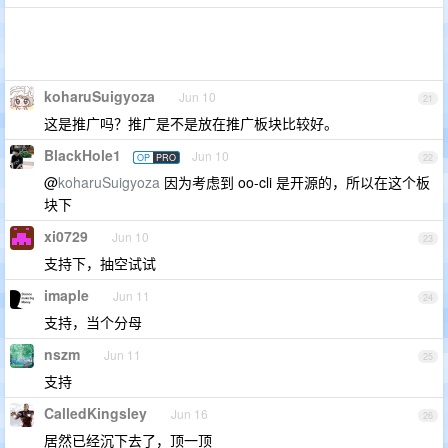
koharuSuigyoza
Jun 10
21
这是推广吗？推广是不是放在推广板块比较好。
BlackHole1
Jun 10
OP
PRO
22
@
koharuSuigyoza
因为考虑到 oo-cli 是开源的，所以在这个板
块下
xi0729
Jun 10
23
支持下，抽空试试
imaple
Jun 11
24
支持，当个分母
nszm
Jun 11
25
支持
CalledKingsley
Jun 16
26
居然已经沉下去了，顶一顶