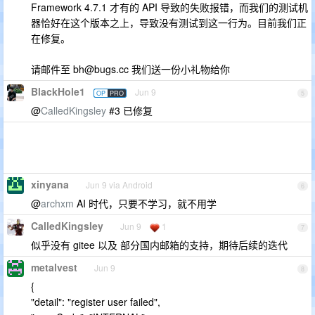
Framework 4.7.1 才有的 API 导致的失败报错，而我们的测试机
器恰好在这个版本之上，导致没有测试到这一行为。目前我们正
在修复。
请邮件至
bh@bugs.cc
我们送一份小礼物给你
BlackHole1
Jun 9
OP
PRO
5
@
CalledKingsley
#3 已修复
xinyana
Jun 9 via Android
6
@
archxm
AI 时代，只要不学习，就不用学
CalledKingsley
Jun 9
1
7
似乎没有 gitee 以及 部分国内邮箱的支持，期待后续的迭代
metalvest
Jun 9
8
{
"detail": "register user failed",