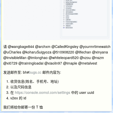
请 @wangbage844 @archxm @CalledKingsley @yourmrtimewatch
@uCharles @koharuSuigyoza @510908220 @lifechan @xinyana
@invisibleMan @imlonghao @whiteleopard520 @vzou @nszm
@xi0729 @trainingloadai @xiaolin97 @imaple @metalvest
发送邮件至: bh#
bugs.cc
邮件内容为:
收货信息(姓名、手机号、地址)
以及尺码信息
在
https://console.oomol.com/settings
中的 user uuid
v2ex 的 id
我们将给你邮寄一份 T 恤