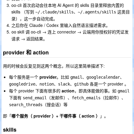
oo-cli 首次启动会往本地 AI Agent 的 skills 目录里释放内置的
skills （写到
、
这类目
~/.claude/skills
~/.agents/skills
录），这一步自动完成。
之后你在 Claude / Codex 里输入自然语言描述需求。
skill 调 oo-cli → 连上 connector → 云端用你授权好的凭证发
oo
请求 → 返回结果。
provider 和 action
用的时候会反复见到这两个概念，所以这里简单描述下:
每个服务是一个
provider
。比如
、
、
gmail
googlecalendar
、
、
、
各是一个 provider 。
googledrive
notion
slack
github
每个 provider 下面有很多的
action
，即具体能做的事。如
gmail
下面有
（发邮件）、
（拉邮件）、
send_email
fetch_emails
（搜会话）等
search_threads
即「
哪个服务（ provider ）+ 干哪件事（ action ）
」。
skills