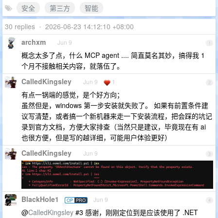
安全
第三方
智能
30 replies
•
2026-06-23 14:12:10 +08:00
archxm
Jun 9
1
概念太多了点，什么 MCP agent .... 简直莫名其妙，搞得我 1
个月不接触相关内容，就落伍了。
CalledKingsley
Jun 9
1
2
有点一锅端的感觉，是个好方向；
虽然但是，windows 第一步安装就失败了。 如果有前置条件建
议写清楚，或者搞一个新机器来走一下安装流程，把会踩的坑记
录到官方文档，方便大家排查（当然只是建议，毕竟现在有 ai
也很方便，但是写的越详细，可能用户体验更好）
CalledKingsley
Jun 9
3
BlackHole1
Jun 9
OP
PRO
4
@
CalledKingsley
#3 感谢，刚刚定位到是应该使用了 .NET