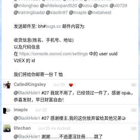
@
imlonghao
@
whiteleopard520
@
vzou
@
nszm
@
xi0729
@
trainingloadai
@
xiaolin97
@
imaple
@
metalvest
发送邮件至: bh#
bugs.cc
邮件内容为:
收货信息(姓名、手机号、地址)
以及尺码信息
在
https://console.oomol.com/settings
中的 user uuid
V2EX 的 id
我们将给你邮寄一份 T 恤
CalledKingsley
Jun 20
1
28
@
BlackHole1
#27 我就不用了，已经领过一件了，感谢 op🙏，
恭喜发财，早日财富自由！
imaple
Jun 22
29
@
BlackHole1
#27 感谢楼主,我的这份放弃留给其他兄弟🤝
lifechan
Jun 23 via Android
30
@
BlackHole1
謝謝……不過還沒註冊……跳了