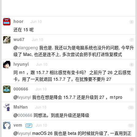
hoor
Jun 10
6
还在 15 呢
wu67
Jun 10
7
@
xiangpeng
我也是. 我还以为是电脑系统也没升的问题, 今早升
级了 Mac, 也还是连不上, 多次尝试会把手机打进恢复模式
lvyunyi
Jun 10
8
同 m1 ，跟 15.7.7 相比感觉有变卡吗？ 之前升了 26 之后感觉
卡，用了一天就退回 15.7.7 了，在犹豫要不要升 27
000666
Jun 10
9
@
lvyunyi
我也在想是降会 15.7.7 还是升级到 27 ，m1pro
MsHan
Jun 10
10
@
000666
同想法。到底是升级还是降级
vem
Jun 10
OP
11
@
lvyunyi
macOS 26 我也是 beta 的时候就升级了, 一直用到正