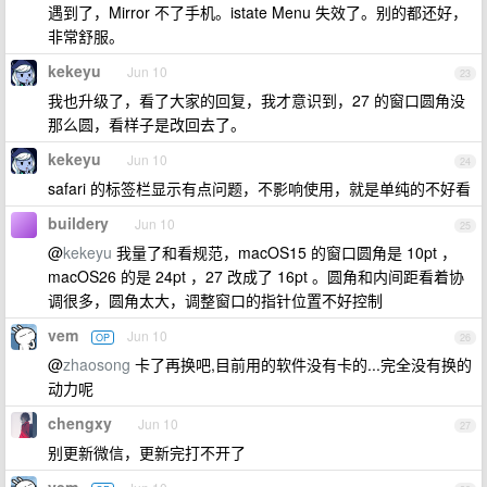
遇到了，Mirror 不了手机。istate Menu 失效了。别的都还好，
非常舒服。
kekeyu
Jun 10
23
我也升级了，看了大家的回复，我才意识到，27 的窗口圆角没
那么圆，看样子是改回去了。
kekeyu
Jun 10
24
safari 的标签栏显示有点问题，不影响使用，就是单纯的不好看
buildery
Jun 10
25
@
kekeyu
我量了和看规范，macOS15 的窗口圆角是 10pt ，
macOS26 的是 24pt ，27 改成了 16pt 。圆角和内间距看着协
调很多，圆角太大，调整窗口的指针位置不好控制
vem
Jun 10
OP
26
@
zhaosong
卡了再换吧,目前用的软件没有卡的...完全没有换的
动力呢
chengxy
Jun 10
27
别更新微信，更新完打不开了