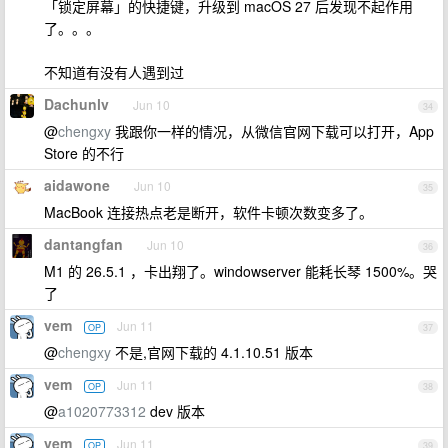
「锁定屏幕」的快捷键，升级到 macOS 27 后发现不起作用
了。。。
不知道有没有人遇到过
Dachunlv
Jun 10
34
@
chengxy
我跟你一样的情况，从微信官网下载可以打开，App
Store 的不行
aidawone
Jun 10
35
MacBook 连接热点老是断开，软件卡顿次数变多了。
dantangfan
Jun 10
36
M1 的 26.5.1 ，卡出翔了。windowserver 能耗长琴 1500%。哭
了
vem
Jun 11
OP
37
@
chengxy
不是,官网下载的 4.1.10.51 版本
vem
Jun 11
OP
38
@
a1020773312
dev 版本
vem
Jun 11
OP
39