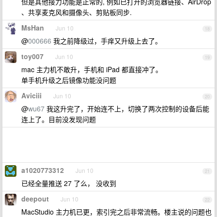
但是其他接力功能是正常的, 例如已打开的浏览器链接、AirDrop
、共享麦克风和摄像头、剪贴板同步.
MsHan
Jun 10
18
@
000666
我之前降级过，手痒又升级上去了。
toy007
Jun 10
19
mac 主力机不敢升，手机和 iPad 都直接冲了。
单手机升级之后镜像功能没问题
Aviciii
Jun 10
20
@
wu67
我这升完了，开始连不上，切换了两次控制的设备后能
连上了。目前没发现问题
a1020773312
Jun 10
21
已经全量推送 27 了么， 没收到
deepout
Jun 10
22
MacStudio 主力机已更，索引完之后非常流畅。楼主说的问题也