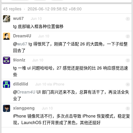
45 replies
•
2026-06-12 09:58:52 +08:00
wu67
Jun 10
1
tg 底部输入框各种位置偏移
Dream4U
Jun 10
2
@
wu67
tg 得恨死了，刚搞了个适配 26 的大圆角，一下子给整
回去了
9ionlz
Jun 10
3
tg 一堆 ui 问题哈哈哈，27 感觉还是挺快的比 26 响应感觉迅速
些
dilidilid
Jun 10 via iPhone
4
@
Dream4U
UI 部门高兴还来不及，总算有活干了，再没活全失
业了
xiangpeng
Jun 10
5
iPhone 镜像死活不行，多次点击导致 iPhone 恢复模式，稳定复
现，LaunchOS 打开背景成了黑色，其他还挺好