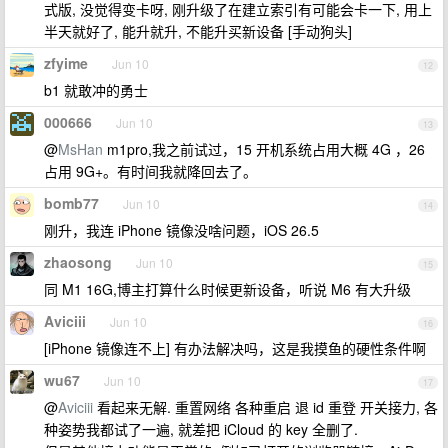
式版, 没觉得变卡呀, 刚升级了在建立索引有可能会卡一下, 用上
半天就好了, 能升就升, 不能升买新设备 [手动狗头]
zfyime
Jun 10
12
b1 就敢冲的勇士
000666
Jun 10
13
@
MsHan
m1pro,我之前试过，15 开机系统占用大概 4G ，26
占用 9G+。有时间我就降回去了。
bomb77
Jun 10
14
刚升，我连 iPhone 镜像没啥问题，iOS 26.5
zhaosong
Jun 10
15
同 M1 16G,博主打算什么时候更新设备，听说 M6 有大升级
Aviciii
Jun 10
16
[iPhone 镜像连不上] 有办法解决吗，这是我摸鱼的硬性条件啊
wu67
Jun 10
17
@
Aviciii
看起来无解. 重置网络 各种重启 退 id 重登 开关接力, 各
种姿势我都试了一遍, 就差把 iCloud 的 key 全删了.