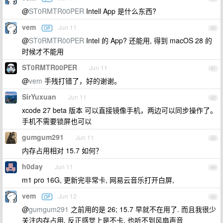
@
ST0RMTR00PER
Intell App 是什么东西?
vem
Jun 11
OP
40
@
ST0RMTR00PER
Intel 的 App? 还能用, 得到 macOS 28 的
时候才不能用
ST0RMTR00PER
Jun 11
41
@
vem
手残打错了，好的谢谢。
SirYuxuan
Jun 11
42
xcode 27 beta 版本 可以直接镜像手机，两边可以同步操作了。
手机不需要锁屏也可以
gumgum291
Jun 11
43
内存占用相对 15.7 如何？
h0day
Jun 11
44
m1 pro 16G, 更新完非常卡, 网易云音乐打开白屏,
vem
Jun 12
OP
45
@
gumgum291
之前用的是 26; 15.7 早就不在用了. 而且我很少
关注内存占用, 反正感觉上是不卡, 也听不到风扇声音