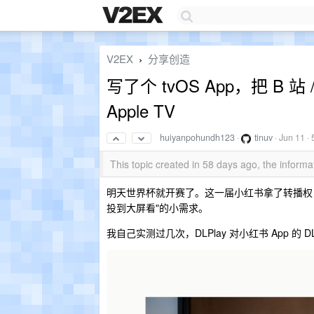
V2EX
分享创造
›
写了个 tvOS App，把 B 站 
Apple TV
huiyanpohundh123
·
tinuv
·
Jun 11
· 
This topic created in 58 days ago, the infor
明天世界杯就开赛了。这一届小红书拿了转播权，所以家
投到大屏看"的小需求。
我自己实测过几次，DLPlay 对小红书 App 