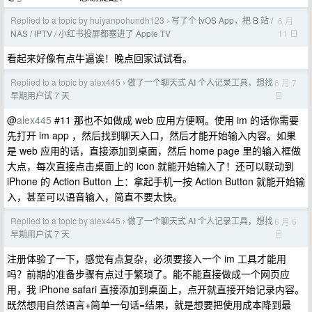
Replied to a topic by huiyanpohundh123
写了个 tvOS App，把 B 站 /
6 月
›
11 日
NAS / IPTV / 小红书投屏都塞进了 Apple TV
看起来好像有点牛逼诶！晚点回家试试看。
Replied to a topic by alex445
做了一个聊天式 AI 个人记录工具，想找
6 月 7
›
日
早期用户试 7 天
@
alex445
#11 那也不如做成 web 应用方便啊。使用 im 的话你需要
先打开 im app ，然后找到聊天入口，然后才能开始输入内容。如果
是 web 应用的话，直接添加到桌面，然后 home page 里的输入框做
大点，每次直接点击桌面上的 icon 就能开始输入了！还可以联动到
iPhone 的 Action Button 上：拿起手机一按 Action Button 就能开始输
入，甚至可以语音输入，简直不要太快。
Replied to a topic by alex445
做了一个聊天式 AI 个人记录工具，想找
6 月 6
›
日
早期用户试 7 天
注册体验了一下，感觉有点复杂，必须要接入一个 im 工具才能用
吗？前期的准备步骤有点过于繁琐了。能不能直接做成一个网页应
用，我 iPhone safari 直接添加到桌面上，点开就直接开始记录内容。
既然想用自然语言+简单一句话=结果，就是想要把使用成本降到最