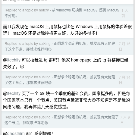
Replied to a topic by notcry
从 windows 切换到 MacOS，感觉 MacOS
1 天
›
前
不好用。
而且我发现在 macOS 上用鼠标也比在 Windows 上用鼠标的体验差很
远！ macOS 还是对触控板更友好，友好的多得多！
Replied to a topic by sutking
正想求个稳定的机场，就发现有大佬建
7 月 16
›
日
了这个节点，那就求推荐吧😉
@
itechify
可以拉我进 tg 群吗？他家 homepage 上的 tg 群链接已经
失效了。😢
Replied to a topic by sutking
正想求个稳定的机场，就发现有大佬建
7 月 14
›
日
了这个节点，那就求推荐吧😉
@
itechify
买了一个 59 块一个季度的基础会员，国家挺多的，但是每
个国家基本只有一个节点，美国节点延迟非常大😅不知道是不是我的
网络问题，我再体验几天感觉感觉。
Replied to a topic by sutking
正想求个稳定的机场，就发现有大佬建了
7 月 9
›
日
这个节点，那就求推荐吧😉
@
ghosthim
#51 感谢提醒！