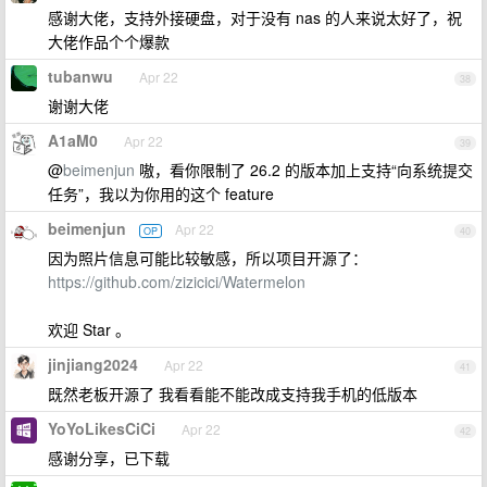
感谢大佬，支持外接硬盘，对于没有 nas 的人来说太好了，祝
大佬作品个个爆款
tubanwu
Apr 22
38
谢谢大佬
A1aM0
Apr 22
39
@
beimenjun
嗷，看你限制了 26.2 的版本加上支持“向系统提交
任务”，我以为你用的这个 feature
beimenjun
Apr 22
OP
40
因为照片信息可能比较敏感，所以项目开源了：
https://github.com/zizicici/Watermelon
欢迎 Star 。
jinjiang2024
Apr 22
41
既然老板开源了 我看看能不能改成支持我手机的低版本
YoYoLikesCiCi
Apr 22
42
感谢分享，已下载