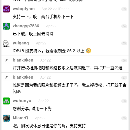
wsbqdyhm
Apr 22 via iPhone
53
支持一下，晚上两台手机都下一下
zhangyp7536
Apr 22
54
已下载，晚上回去试试
yulgang
Apr 22
55
iOS18 能支持么，我看限制要 26.2 以上
blank0ken
Apr 22
56
打开授权相册权限和网络权限之后就闪退了，再打开一直闪退
blank0ken
Apr 22
57
难道是因为我的照片和视频太多了吗，我去掉授权，打开就不会
闪退
wuhunyu
Apr 22
58
感谢分享, 试用一下先
MisterQ
Apr 22
59
嗷，刚发现休息日也是你的啊，支持支持