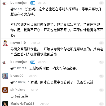
beimenjun
Apr 22
OP
32
@
A1aM0
没有呢。这个功能还在等别人踩踩坑，等苹果再改几
版我在考虑支持。
不然等到各种边缘问题发现了，但是又解决不了，苹果还不理
你，用户觉得不开心，开发也觉得不开心，苹果估计也觉得不开
心。
msvcr110
Apr 22
33
界面交互最好优化，一开始以为两个勾选项是可以点的。其实这
个当面看别人操作最快收到反馈
beimenjun
Apr 22
OP
34
@
msvcr110
没授权的时候，确实勾勾没必要。
bruce00
Apr 22
35
@
beimenjun
谢谢，刚才在设置中也看到了，先备份试试
shfksknc
Apr 22
36
已下载 支持
MarioNeTte233
Apr 22
37