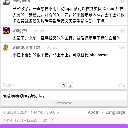
easymbol
Apr 23
98
已经收了，一直想要不用启动 app 就可以做到类似 iCloud 那样
无感的同步模式。好奇的问一句，如果设定是内网，会不会导致
多次尝试备份失败后导致后续必须要重新启动一下呢
willgyw
Apr 23
99
太强了，之前一直寻找类似的工具，最后还是用了绿联自带的
wanguorui123
Apr 23
100
小红书看到的很不错，马上用上，可以替代 photosync
Page 1
1
of 2
2
爱意满满的作品展示区。
Advertisement
© 2026 V2EX · 144ms · 3.9.8.5
About
·
Language
老倔驴证券开户巨靠谱，已助千人!