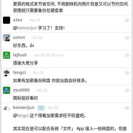
更高的格式来节省空间, 不用删除机内照片但是又可以节约空间.
原图就只需要备份在硬盘里
x2ex
Apr 22
15
@
beimenjun
学习了！支持！
uclort
Apr 22
16
好东西，👍
lajfush
Apr 22 via iPhone
17
感谢大佬分享
fengci
Apr 22
18
如果有加密备份网盘 你就出路会好很多。
zyu0090
Apr 22
19
图标挺好看的
beimenjun
Apr 22
OP
20
@
fengci
这个得看加密需求旺不旺盛吧。
其实现在是可以配合系统「文件」 App 接入一些网盘的，但是