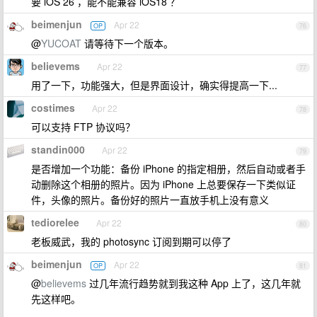
要 iOS 26 ，能不能兼容 iOS18 ？
beimenjun
Apr 22
OP
76
@
YUCOAT
请等待下一个版本。
believems
Apr 22
77
用了一下，功能强大，但是界面设计，确实得提高一下...
costimes
Apr 22
78
可以支持 FTP 协议吗？
standin000
Apr 22
79
是否增加一个功能：备份 iPhone 的指定相册，然后自动或者手
动删除这个相册的照片。因为 iPhone 上总要保存一下类似证
件，头像的照片。备份好的照片一直放手机上没有意义
tediorelee
Apr 22
80
老板威武，我的 photosync 订阅到期可以停了
beimenjun
Apr 22
OP
81
@
believems
过几年流行趋势就到我这种 App 上了，这几年就
先这样吧。