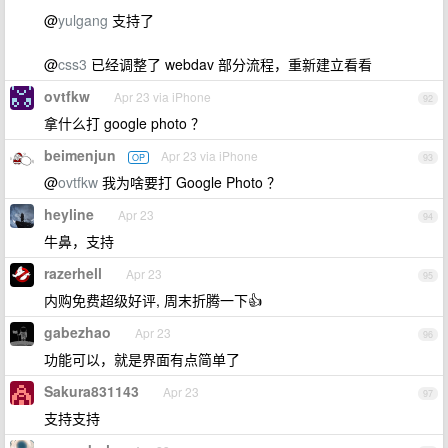
@
yulgang
支持了
@
css3
已经调整了 webdav 部分流程，重新建立看看
ovtfkw
Apr 23 via iPhone
92
拿什么打 google photo ？
beimenjun
Apr 23 via iPhone
OP
93
@
ovtfkw
我为啥要打 Google Photo ？
heyline
Apr 23
94
牛鼻，支持
razerhell
Apr 23
95
内购免费超级好评, 周末折腾一下👍
gabezhao
Apr 23
96
功能可以，就是界面有点简单了
Sakura831143
Apr 23
97
支持支持