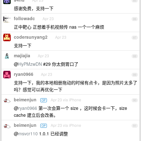
85
感谢免费，支持一下
followadc
Apr 23
86
正中靶心 正想着手机视频传 nas 一个一个麻烦
codersunyang2
Apr 23
87
支持一下
majiajia
Apr 23
88
@
HyPMzwDN
#29 你太倒胃口了
ryan0966
Apr 23
89
支持一下，我的本地相册拖动的时候有点卡，是因为照片太多了
吗？感觉可以再优化一下
beimenjun
Apr 23 via iPhone
OP
90
@
ryan0966
第一次会算一个 size ，这时候会卡一下，size
cache 建立后会改善。
beimenjun
Apr 23 via iPhone
OP
91
@
msvcr110
1.0.1 已经调整