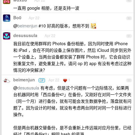
49
一直用 google 相册，还是支持一波
Bo0
Apr 22
50
@
beimenjun
#10 好高的版本，想用不到
desususula
Apr 22
51
我目前在使用群晖的 Photos 备份相册，因为同时使用 iPhone
和 iPad ，会在不同的设备上保存图片，然后 iCloud 同步到另外
一个设备上，当两台设备都安装了群晖 Photos 时，它会自动识
别重复文件，避免重复上传。请问 op 的 app 有没有考虑过这种
情况的冲突解决？
beimenjun
Apr 22
1
OP
52
@
desususula
有考虑，但是这个问题有一个边际情况，如果两
台机器同时用「西瓜备份🍉」在备份，又刚好在对同一个文件夹
（同一个月）进行备份，就有可能会发生数据争抢，落盘就有问
题了。因为设计的时候，就没有考虑两台同时对同一个目标进行
操作。
但是两台机器交替备份，是不会重新上传远端对应月份里，已经
经过「西瓜备份🍉」相同 hash 的资源。