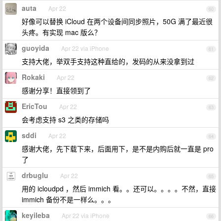
auta
Apr 22
60
好像可以替换 iCloud 在两个设备间同步照片，50G 满了最近很
头疼。有实现 mac 版么？
guoyida
Apr 22 via iPhone
61
支持大佬，举双手支持这种直给的，发码的从来没拿到过
Rokaki
Apr 22
62
感谢分享！直接领到了
EricTou
Apr 22
63
会考虑支持 s3 之类的存储吗
sddi
Apr 22
64
感谢大佬，先下载下来，后面用下，是不是内购后就一直是 pro
了
drbuglu
Apr 22
65
用的 icloudpd ，然后 immich 看。。还可以。。。。不然，直接
immich 备份不是一样么。。。
keyileba
Apr 22 via iPhone
66