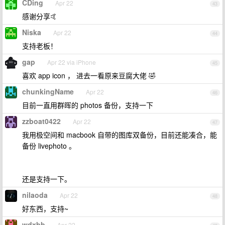
CDing
Apr 22
43
感谢分享🤙
Niska
Apr 22
44
支持老板！
gap
Apr 22 via iPhone
45
喜欢 app icon ， 进去一看原来豆腐大佬 🤣
chunkingName
Apr 22
46
目前一直用群晖的 photos 备份，支持一下
zzboat0422
Apr 22
47
我用极空间和 macbook 自带的图库双备份，目前还能凑合，能
备份 livephoto 。
还是支持一下。
nilaoda
Apr 22
48
好东西，支持~
wdxbb
Apr 22