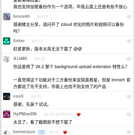
我也支持加密备份作为一个选项，毕竟云盘上还是有些不放心
bruce00
Apr 22
25
感谢楼主分享，请问开了 icloud 优化的照片和视频可以备份
吗？
linker
Apr 22
26
赶紧更新，版本太高无法下载了 @@
A1aM0
Apr 22
27
你这是用了 26.2 那个 background upload extension 特性么？
一直觉得这个功能对于三方备份来说简直救星，但是 immich 官
方都说了先不支持，市面上也找不到支持了的产品
cooli
Apr 22
28
感谢，先装个试试。
HyPMzwDN
Apr 22 via iPhone
1
29
太丑了，看了截图就不想下载了
beimenjun
Apr 22
2
OP
30