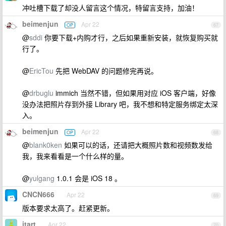
冲吐槽下载了却没人留言这个情况，特留言支持，加油！
beimenjun
Apr 22
OP
67
@
sddi
你要下载+内购才行，之后如果重新安装，就恢复购买就
行了。
@
EricTou
先把 WebDAV 的问题修完再说。
@
drbuglu
immich 当然不错，但如果用对应 iOS 客户端，好像
没办法把照片存到外接 Library 吧，我不想和特定服务绑定太深
入。
beimenjun
Apr 22
OP
68
@
blank0ken
如果可以的话，还请把大概照片数和视频数发给
我，我来看看是一个什么样的量。
@
yulgang
1.0.1 会是 iOS 18 。
CNCN666
Apr 22
69
版本要求太高了。赶紧更新。
itart
Apr 22
70