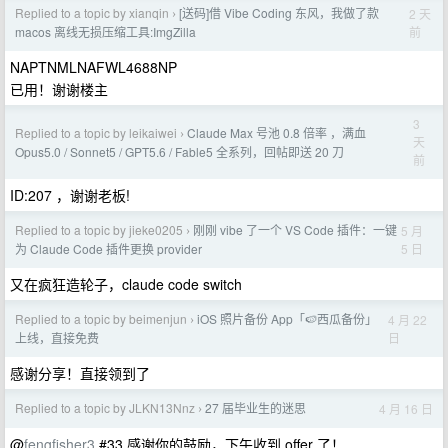
Replied to a topic by xianqin
[送码]借 Vibe Coding 东风，我做了款
2 天
›
前
macos 离线无损压缩工具:ImgZilla
NAPTNMLNAFWL4688NP
已用！谢谢楼主
3
Replied to a topic by leikaiwei
Claude Max 号池 0.8 倍率 ，满血
›
天
Opus5.0 / Sonnet5 / GPT5.6 / Fable5 全系列，回帖即送 20 刀
前
ID:207 ，谢谢老板!
Replied to a topic by jieke0205
刚刚 vibe 了一个 VS Code 插件：一键
5 月
›
5 日
为 Claude Code 插件更换 provider
又在疯狂造轮子，claude code switch
Replied to a topic by beimenjun
iOS 照片备份 App「🍉西瓜备份」
4 月 22
›
日
上线，直接免费
感谢分享！直接领到了
Replied to a topic by JLKN13Nnz
27 届毕业生的迷思
4 月 16 日
›
@
fengfisher3
#33 感谢你的鼓励，下午收到 offer 了！