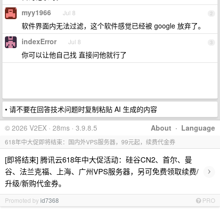
myy1966
Jul 8
2
软件界面内无法过滤，这个软件感觉已经被 google 放弃了。
indexError
Jul 8
3
你可以让他自己找 直接问他就行了
• 请不要在回答技术问题时复制粘贴 AI 生成的内容
© 2026 V2EX · 28ms · 3.9.8.5
About
·
Language
618年中大促即将结束：国内外VPS服务器，99元起，续费代金券
[即将结束] 腾讯云618年中大促活动：硅谷CN2、首尔、曼
›
谷、法兰克福、上海、广州VPS服务器，另可免费领取续费/
升级/新购代金券。
Promoted by
id7368
PRO