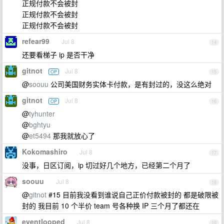
正规付款不会被封
正规付款不会被封
正规付款不会被封
refear99
Jul 8
14
还要看梯子 ip 是否干净
gitnot
Jul 8
OP
15
@
soouu
公司美国财务实体卡付款，是有封过的，没这么绝对
gitnot
Jul 8
OP
16
@
tyhunter
@
bghtyu
@
et5494
那我就放心了
Kokomashiro
Jul 8
17
没事，日区订阅，ip 切过好几个地方，已经第二个月了
soouu
Jul 8
18
@
gitnot
#15 目前我没看到谁说自己正价付款被封的 都是破限被
封的 我目前 10 个半价 team 号各种换 IP 三个月了都还在
eventlooped
Jul 8
19