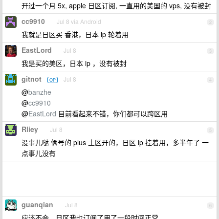
开过一个月 5x, apple 日区订阅, 一直用的美国的 vps, 没有被封
cc9910
Jul 8 via Android
2
我就是日区买 香港，日本 ip 轮着用
EastLord
Jul 8
3
我是买的美区，日本 ip ，没有被封
gitnot
Jul 8
OP
4
@
banzhe
@
cc9910
@
EastLord
目前看起来不错，你们都可以跨区用
Rliey
Jul 8
5
没事儿哒 俩号的 plus 土区开的，日区 ip 挂着用，多半年了 一
点事儿没有
guanqian
Jul 8
6
应该不会，日区我也订阅了用了一段时间正常。