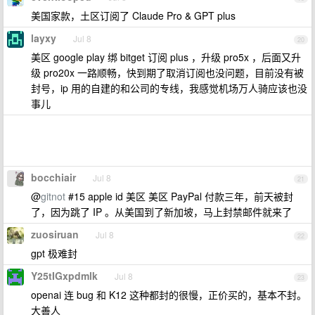
美国家款，土区订阅了 Claude Pro & GPT plus
layxy
Jul 8
20
美区 google play 绑 bitget 订阅 plus ，升级 pro5x ，后面又升
级 pro20x 一路顺畅，快到期了取消订阅也没问题，目前没有被
封号，ip 用的自建的和公司的专线，我感觉机场万人骑应该也没
事儿
bocchiair
Jul 8
21
@
gitnot
#15 apple id 美区 美区 PayPal 付款三年，前天被封
了，因为跳了 IP 。从美国到了新加坡，马上封禁邮件就来了
zuosiruan
Jul 8
22
gpt 极难封
Y25tIGxpdmlk
Jul 8
23
openai 连 bug 和 K12 这种都封的很慢，正价买的，基本不封。
大善人