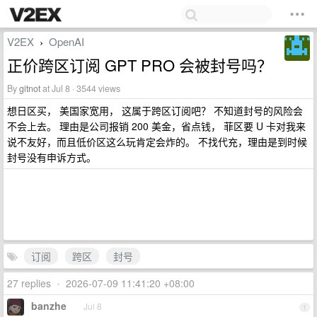
V2EX
OpenAI
›
正价跨区订阅 GPT PRO 会被封号吗？
By
gitnot
at Jul 8 · 3544 views
想日区买， 美国家宽用， 这属于跨区订阅吧？ 不知道封号的风险会
不会上去。 理由是公司报销 200 美金，省点钱， 菲区要 U 卡对我来
说不友好，而且低价区这么玩肯定会炸的。 不找代充，理由是到时候
封号没有申诉方式。
订阅
跨区
封号
27 replies
•
2026-07-09 11:41:20 +08:00
banzhe
Jul 8
1