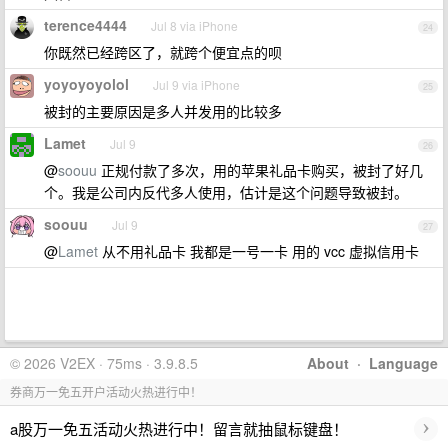
terence4444
Jul 8 via iPhone
24
你既然已经跨区了，就跨个便宜点的呗
yoyoyoyolol
Jul 9 via iPhone
25
被封的主要原因是多人并发用的比较多
Lamet
Jul 9
26
@
soouu
正规付款了多次，用的苹果礼品卡购买，被封了好几
个。我是公司内反代多人使用，估计是这个问题导致被封。
soouu
Jul 9
27
@
Lamet
从不用礼品卡 我都是一号一卡 用的 vcc 虚拟信用卡
© 2026 V2EX · 75ms · 3.9.8.5
About
·
Language
券商万一免五开户活动火热进行中！
›
a股万一免五活动火热进行中！留言就抽鼠标键盘！