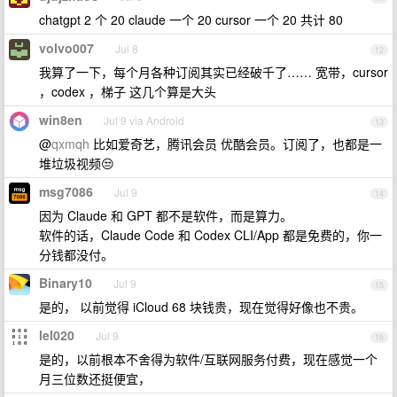
chatgpt 2 个 20 claude 一个 20 cursor 一个 20 共计 80
volvo007
Jul 8
12
我算了一下，每个月各种订阅其实已经破千了…… 宽带，cursor
，codex ，梯子 这几个算是大头
win8en
Jul 9 via Android
13
@
qxmqh
比如爱奇艺，腾讯会员 优酷会员。订阅了，也都是一
堆垃圾视频😒
msg7086
Jul 9
14
因为 Claude 和 GPT 都不是软件，而是算力。
软件的话，Claude Code 和 Codex CLI/App 都是免费的，你一
分钱都没付。
Binary10
Jul 9
15
是的， 以前觉得 iCloud 68 块钱贵，现在觉得好像也不贵。
lel020
Jul 9
16
是的，以前根本不舍得为软件/互联网服务付费，现在感觉一个
月三位数还挺便宜，