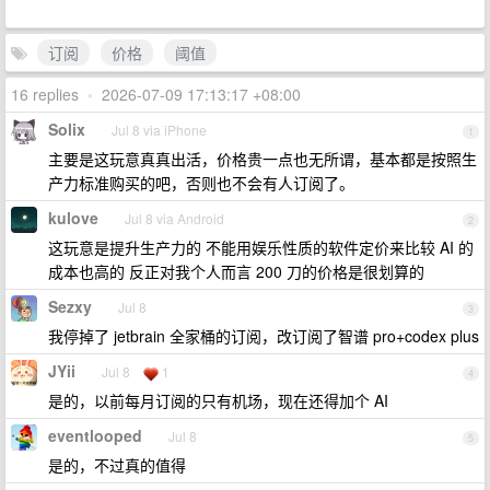
订阅
价格
阈值
16 replies
•
2026-07-09 17:13:17 +08:00
Solix
Jul 8 via iPhone
1
主要是这玩意真真出活，价格贵一点也无所谓，基本都是按照生
产力标准购买的吧，否则也不会有人订阅了。
kulove
Jul 8 via Android
2
这玩意是提升生产力的 不能用娱乐性质的软件定价来比较 AI 的
成本也高的 反正对我个人而言 200 刀的价格是很划算的
Sezxy
Jul 8
3
我停掉了 jetbrain 全家桶的订阅，改订阅了智谱 pro+codex plus
JYii
Jul 8
1
4
是的，以前每月订阅的只有机场，现在还得加个 AI
eventlooped
Jul 8
5
是的，不过真的值得