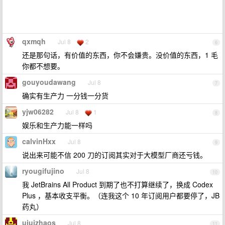
qxmqh
Jul 8
2
6
还是那句话，有价值的东西，你不会嫌贵。没价值的东西，1 毛
你都不想要。
gouyoudawang
Jul 8
7
确实有生产力 一分钱一分货
yjw06282
Jul 8
1
8
娱乐和生产力能一样吗
calvinHxx
Jul 8
9
说出来可能不信 200 刀的订阅其实对于大模型厂商还亏钱。
ryougifujino
Jul 8
10
我 JetBrains All Product 到期了也不打算继续了，换成 Codex
Plus ，基本收支平衡。（连我这个 10 年订阅用户都要停了，JB
药丸）
ujujzhaos
Jul 8
11