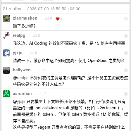
21 replies
•
2026-07-09 18:59:52 +08:00
xiaomushen
Jul 8
2
1
赚了多少呢？
realpg
Jul 8
2
我这边，AI Coding 的效能不算码农工资，是 15 倍左右回报率
yjxjn
Jul 8
3
请教一下，缓存命中这个如何提高？使用 OpenSpec 之类的么
bailywen
Jul 9
4
@
realpg
不算码农的工资是怎么理解呢？是不计员工工资或者这
些码农是外包的不计入成本？
aarontian
Jul 9
5
@
yjxjn
只要模型上下文够长/压缩不频繁，相当于每次调用只有
最近的一组 tool call+tool result 是新的（比如 1-2w token ），
前面都是缓存的 token ，但使用 token 数按接近 1M 给你算，缓
存率自然高。
这些是模型厂+agent 开发者考虑的事，不需要用户特别做什么