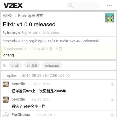
V2EX
Elixir 编程语言
›
Elixir v1.0.0 released
By
holsety
at Sep 25, 2014 · 8080 views
http://elixir-lang.org/blog/2014/09/18/elixir-v1-0-0-released/
Supplement 1 · 2014 年 9 月 25 日
erlang
elixir
v1.0.0
released
4 replies
•
2014-09-26 09:17:50 +08:00
beordle
Sep 25, 2014
1
记得这货svn上一次更新是2008年..
beordle
Sep 25, 2014
2
看错了 只是名字一样
FatGhosta
Sep 25, 2014
3