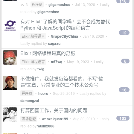
116
3
程序员
•
gilgameshcc
•
Jul 13, 2020
• Lastly
replied by
gilgameshcc
有对 Elixir 了解的同学吗？会不会成为替代
Python 和 JavaScript 的编程语言
12
Elixir 编程语言
•
GrapeCityChina
•
Jan 16, 2020
•
Lastly replied by
sagaxu
Elixir 网络编程是真的舒服
6
Elixir 编程语言
•
tt67wq
•
May 19, 2023
• Lastly
replied by
twig
不做推广，我就发每篇都看的，不写“傻
逼”文章，异常专业的三个技术公众号
16
程序员
•
huoru
•
Sep 29, 2019
• Lastly replied by
damengzai
打算回国工作，关于国内的问题
103
职场话题
•
wenzaiquan199
•
Aug 30, 2019
• Lastly
replied by
wulin2008