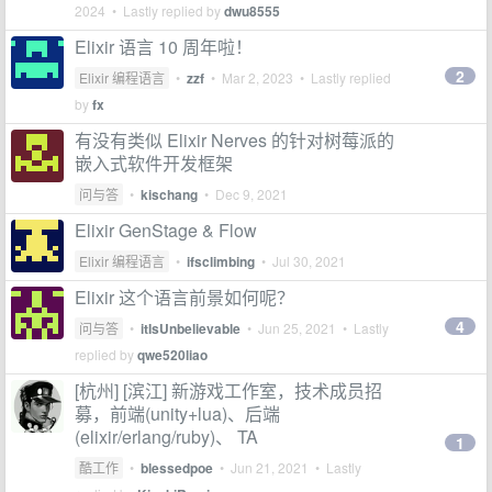
2024
• Lastly replied by
dwu8555
Elixir 语言 10 周年啦！
2
Elixir 编程语言
•
zzf
•
Mar 2, 2023
• Lastly replied
by
fx
有没有类似 Elixir Nerves 的针对树莓派的
嵌入式软件开发框架
问与答
•
kischang
•
Dec 9, 2021
Elixir GenStage & Flow
Elixir 编程语言
•
ifsclimbing
•
Jul 30, 2021
Elixir 这个语言前景如何呢？
4
问与答
•
itIsUnbelievable
•
Jun 25, 2021
• Lastly
replied by
qwe520liao
[杭州] [滨江] 新游戏工作室，技术成员招
募，前端(unity+lua)、后端
(elixir/erlang/ruby)、 TA
1
酷工作
•
blessedpoe
•
Jun 21, 2021
• Lastly