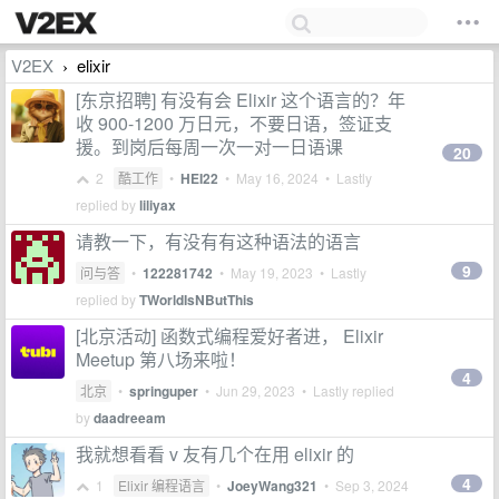
V2EX
elixir
›
[东京招聘] 有没有会 Elixir 这个语言的？年
收 900-1200 万日元，不要日语，签证支
援。到岗后每周一次一对一日语课
20
2
酷工作
•
HEI22
•
May 16, 2024
• Lastly
replied by
liliyax
请教一下，有没有有这种语法的语言
9
问与答
•
122281742
•
May 19, 2023
• Lastly
replied by
TWorldIsNButThis
[北京活动] 函数式编程爱好者进， Elixir
Meetup 第八场来啦！
4
北京
•
springuper
•
Jun 29, 2023
• Lastly replied
by
daadreeam
我就想看看 v 友有几个在用 elixir 的
4
1
Elixir 编程语言
•
JoeyWang321
•
Sep 3, 2024