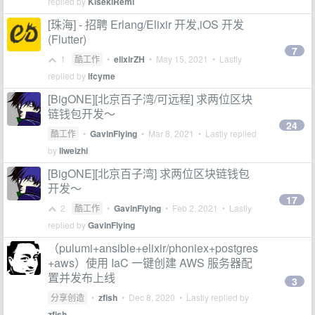
replied by
KisekiRemi
[珠海] - 招聘 Erlang/Elixir 开发,iOS 开发
(Flutter)
7
1
酷工作
•
elixirZH
•
May 15, 2021
• Lastly
replied by
lfcyme
[BigONE][北京百子湾/可远程] 求两位区块
链钱包开发～
24
酷工作
•
GavinFlying
•
Mar 8, 2021
• Lastly replied
by
liweizhi
[BigONE][北京百子湾] 求两位区块链钱包
开发～
17
2
酷工作
•
GavinFlying
•
Feb 2, 2021
• Lastly
replied by
GavinFlying
（pulumi+ansible+elixir/phoniex+postgres
+aws）使用 IaC 一键创建 AWS 服务器配
置并发布上线
3
分享创造
•
zfish
•
Dec 8, 2020
• Lastly replied by
zfish