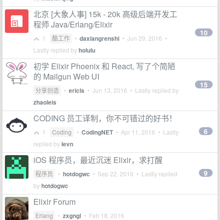
北京 [大象人事] 15k - 20k 高级后端开发工
程师 Java/Erlang/Elixir
10
1
酷工作
•
daxiangrenshi
•
Jun 29, 2016
•
Lastly replied by
holulu
初学 Elixir Phoenix 和 React, 写了个简陋
的 Mailgun Web UI
15
分享创造
•
ericls
•
Jun 13, 2016
• Lastly replied by
zhaoleis
CODING 员工译制，你不可错过的好书！
6
1
Coding
•
CodingNET
•
Apr 11, 2016
• Lastly
replied by
levn
iOS 程序员，最近沉迷 Elixir，求打醒
9
程序员
•
hotdogwc
•
Sep 22, 2016
• Lastly replied
by
hotdogwc
Elixir Forum
Erlang
•
zxgngl
•
Feb 18, 2016