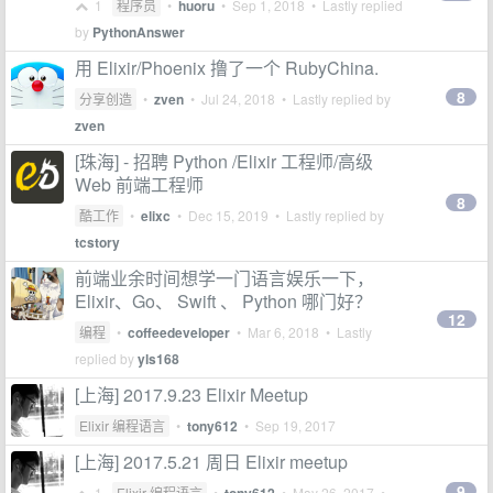
1
程序员
•
huoru
•
Sep 1, 2018
• Lastly replied
by
PythonAnswer
用 Elixir/Phoenix 撸了一个 RubyChina.
8
分享创造
•
zven
•
Jul 24, 2018
• Lastly replied by
zven
[珠海] - 招聘 Python /Elixir 工程师/高级
Web 前端工程师
8
酷工作
•
elixc
•
Dec 15, 2019
• Lastly replied by
tcstory
前端业余时间想学一门语言娱乐一下，
Elixir、Go、 Swift 、 Python 哪门好？
12
编程
•
coffeedeveloper
•
Mar 6, 2018
• Lastly
replied by
yls168
[上海] 2017.9.23 Elixir Meetup
Elixir 编程语言
•
tony612
•
Sep 19, 2017
[上海] 2017.5.21 周日 Elixir meetup
9
1
Elixir 编程语言
•
•
May 26, 2017
•