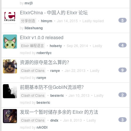
by
mvj3
ElixirChina - 中国人的 Elixir 论坛
5
分享创造
•
himym
•
Jan 14, 2015
• Lastly replied
by
lidashuang
Elixir v1.0.0 released
4
Elixir 编程语言
•
holsety
•
Sep 26, 2014
• Lastly
replied by
robertlyc
资源的掠夺是怎么算的？
9
Clash of Clans
•
ranye
•
Jan 22, 2013
• Lastly
replied by
ranye
前期基本防不住GobliN流派吧？
2
Clash of Clans
•
besteric
•
Jan 10, 2013
• Lastly
replied by
besteric
发现一个暂时储存多余的 Elixir 的方法
3
Clash of Clans
•
dndx
•
Jan 8, 2013
• Lastly
replied by
nAODI