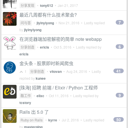
分享发现
•
tony612
•
Jan 21, 2017
最近几周都有什么技术聚会?
7
问与答
•
jiyinyiyong
•
Nov 21, 2016
• Lastly replied
by
jiyinyiyong
在浏览器端加密解密的简单 note webapp
6
分享创造
•
ericls
•
Oct 5, 2016
• Lastly replied by
ericls
金头条 - 股票即时新闻爬虫
41
1
分享创造
•
vitovan
•
Aug 24, 2016
• Lastly
replied by
kunee
[珠海] 招聘 前端 / Elixir / Python 工程师
9
酷工作
•
elixc
•
Oct 11, 2016
• Lastly replied by
tcstory
Rails 出 5.0 了
50
Ruby on Rails
•
kyrre
•
Jul 2, 2016
• Lastly replied
by
masterqing