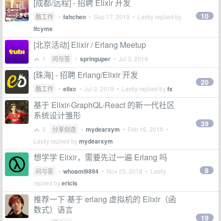
[成都/远程] - 招聘 Elixir 开发
10
酷工作
•
fahchen
•
Sep 17, 2019
• Lastly replied by
lfcyme
[北京活动] Elixir / Erlang Meetup
1
问与答
•
springuper
•
Jul 3, 2019
[珠海] - 招聘 Erlang/Elixir 开发
20
酷工作
•
elixc
•
Jul 3, 2019
• Lastly replied by
fx
基于 Elixir-GraphQL-React 的新一代社区
系统设计雏形
39
5
分享创造
•
mydearxym
•
Feb 16, 2019
•
Lastly replied by
mydearxym
想学学 Elixir，需要先过一遍 Erlang 吗
8
问与答
•
whoami9894
•
Nov 25, 2018
• Lastly
replied by
ericls
推荐一下 基于 erlang 虚拟机的 Elixir（函
数式）语言
19