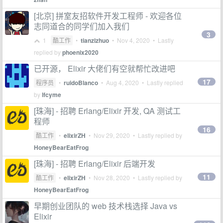
[北京] 拼室友招软件开发工程师 - 欢迎各位
志同道合的同学们加入我们
3
1
酷工作
•
tianzizhuo
•
Nov 4, 2020
• Lastly
replied by
phoenix2020
已开源， Elixir 大佬们有空就帮忙改进吧
17
程序员
•
ruidoBlanco
•
Aug 4, 2020
• Lastly replied
by
lfcyme
[珠海] - 招聘 Erlang/Elixir 开发, QA 测试工
程师
16
酷工作
•
elixirZH
•
Nov 29, 2020
• Lastly replied by
HoneyBearEatFrog
[珠海] - 招聘 Erlang/Elixir 后端开发
11
酷工作
•
elixirZH
•
Nov 28, 2020
• Lastly replied by
HoneyBearEatFrog
早期创业团队的 web 技术栈选择 Java vs
Elixir