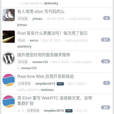
• Lastly replied by
qinfensky
有人常用 elixir 写代码的么
4
问与答
•
jchnxu
•
Jan 30, 2023
• Lastly replied by
jchnxu
Rust 是有什么黑魔法吗？每次用了就忘
27
Rust
•
serco
•
Dec 19, 2023
• Lastly replied by
akaHenry
国外便宜好用的服务器求推荐
14
问与答
•
moose123
•
Nov 2, 2022
• Lastly replied
by
moose123
Real-time Web 应用开发新体验
1
分享发现
•
bmpidev2019
•
Nov 1, 2022
•
PRO
Lastly replied by
runtousa
用 Elixir 重写 WebRTC 语音聊天室，自带
集群扩容
30
3
分享创造
•
bmpidev2019
•
Aug 18,
PRO