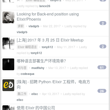
tony612
Lastly replied by
lance26
Looking for Back-end position using
Elixir/Phoenix
2
求职
•
vladgrb
•
Mar 22, 2017
• Lastly replied by
vladgrb
[上海] 2017 年 3 月 25 日 Elixir Meetup
2
Elixir 编程语言
•
tony612
•
May 11, 2017
• Lastly
replied by
tony612
哪种语言部署生产环境简单？
61
问与答
•
madfishy
•
Mar 13, 2017
• Lastly replied
by
codeaqua
[珠海] - 招聘 Python /Elixir 工程师，电商方
向
26
酷工作
•
elixc
•
Apr 13, 2017
• Lastly replied by
elixc
使用 Elixir 的中国公司