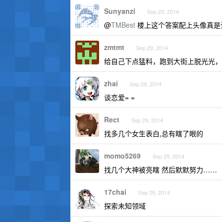
Sunyanzi
Sep 29, 2014
@
TMBest
楼上这个答案配上头像真是说服
zmtmt
Sep 29, 2014
给自己下点猛料，跑到大街上脱光光，
zhai
Sep 29, 2014
谈恋爱= =
Rect
Sep 29, 2014
找多几个女生表白,总有瞎了眼的
momo5269
Sep 29, 2014
找几个大神被亮瞎 然后默默努力……
17chai
Sep 29, 2014
探索未知领域