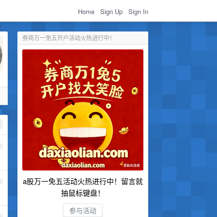
Home
Sign Up
Sign In
券商万一免五开户活动火热进行中！
1
a股万一免五活动火热进行中！留言就
2
抽鼠标键盘！
参与活动
3