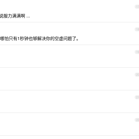
1
力满满啊 ...
1
哪怕只有1秒钟也够解决你的空虚问题了。
1
2
2
2