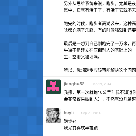
另外从思维系统来说，跑步，尤其是夜
集中，它就有活干了，有活干它就不无
跑完的时候，跑步者高潮袭来，这种高
啥都充满了乐趣，有的时候强烈到还要
最后是一想到自己刚跑完了一万米，再
牛逼不是建立在压倒别人的基础上的，
生，空虚又被填满。
所以，我想跑步应该蛮能解决这个问题
jianghu52
Sep 29, 2014
我擦，第一次就跑10公里？我不知道
会非常容易碰到人），不然就没几条道
heyli
Sep 29, 2014
跑步+1
我尤其喜欢半夜跑