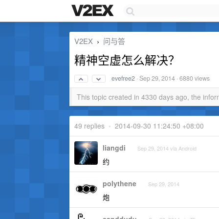
V2EX
问与答
›
精神空虚怎么解决？
evefree2
·
Sep 29, 2014
· 6880 views
This topic created in 4330 days ago, the inf
49 replies
•
2014-09-30 11:24:50 +08:00
liangdi
Sep 29, 2014 via Android
约
polythene
Sep 29, 2014
炮