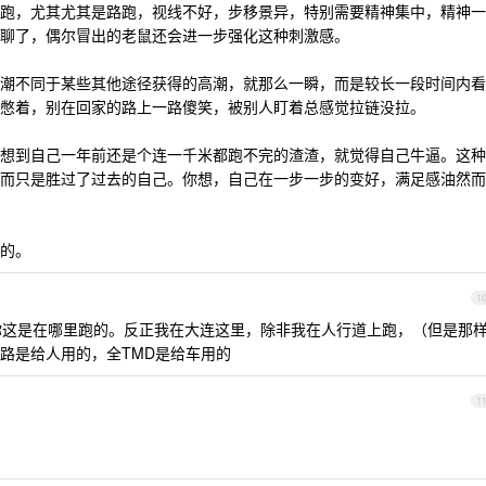
跑，尤其尤其是路跑，视线不好，步移景异，特别需要精神集中，精神一
聊了，偶尔冒出的老鼠还会进一步强化这种刺激感。
潮不同于某些其他途径获得的高潮，就那么一瞬，而是较长一段时间内看
憋着，别在回家的路上一路傻笑，被别人盯着总感觉拉链没拉。
想到自己一年前还是个连一千米都跑不完的渣渣，就觉得自己牛逼。这种
而只是胜过了过去的自己。你想，自己在一步一步的变好，满足感油然而
的。
1
你这是在哪里跑的。反正我在大连这里，除非我在人行道上跑，（但是那
路是给人用的，全TMD是给车用的
1