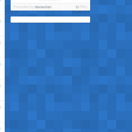
Promoted by
daxiaolian
PRO
4
5
6
7
8
9