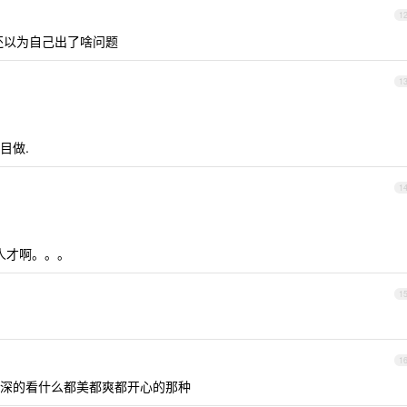
1
还以为自己出了啥问题
1
目做.
1
人才啊。。。
1
1
深的看什么都美都爽都开心的那种