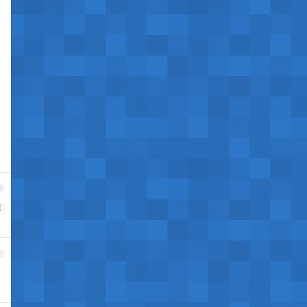
0
样
1