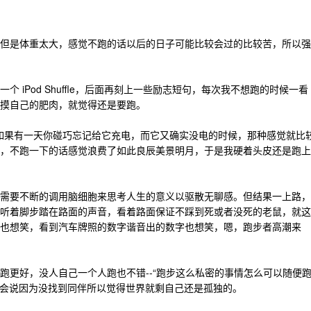
但是体重太大，感觉不跑的话以后的日子可能比较会过的比较苦，所以强
 iPod Shuffle，后面再刻上一些励志短句，每次我不想跑的时候一看
摸自己的肥肉，就觉得还是要跑。
，所以如果有一天你碰巧忘记给它充电，而它又确实没电的时候，那种感觉就比
，不跑一下的话感觉浪费了如此良辰美景明月，于是我硬着头皮还是跑上
需要不断的调用脑细胞来思考人生的意义以驱散无聊感。但结果一上路，
听着脚步踏在路面的声音，看着路面保证不踩到死或者没死的老鼠，就这
也想笑，看到汽车牌照的数字谐音出的数字也想笑，嗯，跑步者高潮来
跑更好，没人自己一个人跑也不错--“跑步这么私密的事情怎么可以随便
不会说因为没找到同伴所以觉得世界就剩自己还是孤独的。