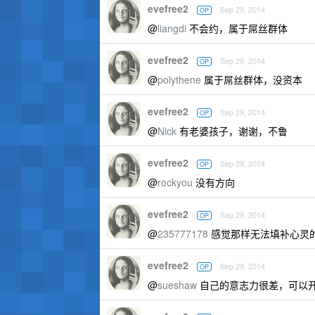
evefree2
Sep 29, 2014
OP
@
liangdi
不会约，属于屌丝群体
evefree2
Sep 29, 2014
OP
@
polythene
属于屌丝群体，没资本
evefree2
Sep 29, 2014
OP
@
Nick
有老婆孩子，谢谢，不鲁
evefree2
Sep 29, 2014
OP
@
rockyou
没有方向
evefree2
Sep 29, 2014
OP
@
235777178
感觉那样无法填补心灵
evefree2
Sep 29, 2014
OP
@
sueshaw
自己的意志力很差，可以