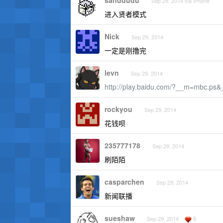
sanddudu
Sep 29, 2014 via iPhone
进入贤者模式
Nick
Sep 29, 2014
一定是刚撸完
levn
Sep 29, 2014
http://play.baidu.com/?__m=mbc.ps
rockyou
Sep 29, 2014
花钱呗
235777178
Sep 29, 2014
刷陌陌
casparchen
Sep 29, 2014
新闻联播
sueshaw
6
Sep 29, 2014