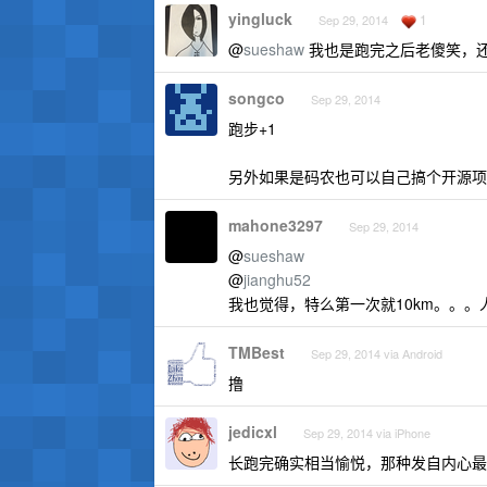
yingluck
1
Sep 29, 2014
@
sueshaw
我也是跑完之后老傻笑，
songco
Sep 29, 2014
跑步+1
另外如果是码农也可以自己搞个开源项
mahone3297
Sep 29, 2014
@
sueshaw
@
jianghu52
我也觉得，特么第一次就10km。。。
TMBest
Sep 29, 2014 via Android
撸
jedicxl
Sep 29, 2014 via iPhone
长跑完确实相当愉悦，那种发自内心最