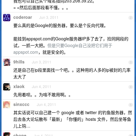
我也可以自己买个域名指向203.208.39.22。
= =然后后面那段看不懂。。。
coderoar
Jun 3, 2011
2
要么真的是Google的服务器，要么是个反向代理。
能挂到appspot.com的Google服务器IP多了去了，捡同网段的
试，一抓一大把。
但是只要Google自己没把它们用于
appspot.com
，就是安全的。
9hills
Jun 3, 2011
3
还是自己在ip段里面找一个吧。。这种用的人多的ip被封的几率
太大了
xlaok
Jun 4, 2011
4
先用着呗。。为啥不敢用啊。。
sinxccc
Jun 4, 2011
5
其实话说可以自己建一个 google 或者 twitter 的钓鱼服务器，然
后去各大论坛散布「最新」「你懂的」hosts 文件，然后坐等鱼
儿上钩…
chone
Jun 4, 2011