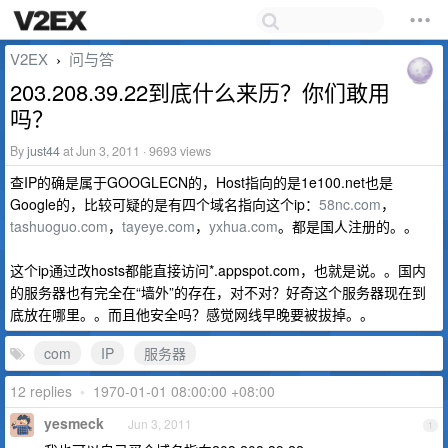
V2EX
问与答
›
203.208.39.22到底什么来历？你们敢用
吗？
By
just44
at Jun 3, 2011 · 9693 views
查IP的确是属于GOOGLECN的，Host指向的是1e100.net也是
Google的，比较可疑的是有四个域名指向这个ip：
58nc.com
，
tashuoguo.com
，
tayeye.com
，
yxhua.com
。都是国人注册的。。
这个ip通过改hosts都能直接访问*.appspot.com，也就是说。。国内
的服务器也有完全在“墙外”的存在，对不对？好奇这个服务器现在到
底放在哪里。。而且他安全吗？感觉网线早晚要被拔掉。。
com
IP
服务器
12 replies
•
1970-01-01 08:00:00 +08:00
yesmeck
Jun 3, 2011
1