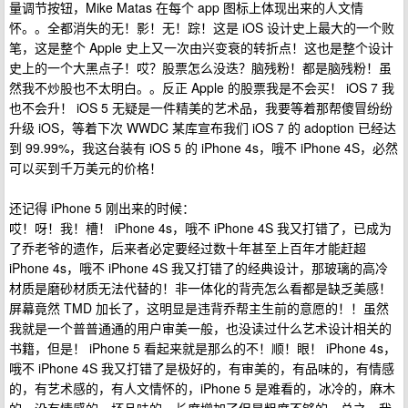
量调节按钮，Mike Matas 在每个 app 图标上体现出来的人文情
怀。。全都消失的无！影！无！踪！这是 iOS 设计史上最大的一个败
笔，这是整个 Apple 史上又一次由兴变衰的转折点！这也是整个设计
史上的一个大黑点子！哎？股票怎么没迭？脑残粉！都是脑残粉！虽
然我不炒股也不太明白。。反正 Apple 的股票我是不会买！ iOS 7 我
也不会升！ iOS 5 无疑是一件精美的艺术品，我要等着那帮傻冒纷纷
升级 iOS，等着下次 WWDC 某库宣布我们 iOS 7 的 adoption 已经达
到 99.99%，我这台装有 iOS 5 的 iPhone 4s，哦不 iPhone 4S，必然
可以买到千万美元的价格！
还记得 iPhone 5 刚出来的时候：
哎！呀！我！槽！ iPhone 4s，哦不 iPhone 4S 我又打错了，已成为
了乔老爷的遗作，后来者必定要经过数十年甚至上百年才能赶超
iPhone 4s，哦不 iPhone 4S 我又打错了的经典设计，那玻璃的高冷
材质是磨砂材质无法代替的！非一体化的背壳怎么看都是缺乏美感！
屏幕竟然 TMD 加长了，这明显是违背乔帮主生前的意愿的！！虽然
我就是一个普普通通的用户审美一般，也没读过什么艺术设计相关的
书籍，但是！ iPhone 5 看起来就是那么的不！顺！眼！ iPhone 4s，
哦不 iPhone 4S 我又打错了是极好的，有审美的，有品味的，有情感
的，有艺术感的，有人文情怀的，iPhone 5 是难看的，冰冷的，麻木