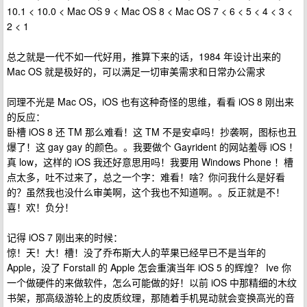
10.1 < 10.0 < Mac OS 9 < Mac OS 8 < Mac OS 7 < 6 < 5 < 4 < 3 <
2 < 1
总之就是一代不如一代好用，推算下来的话，1984 年设计出来的
Mac OS 就是极好的，可以满足一切审美需求和日常办公需求
同理不光是 Mac OS，iOS 也有这种奇怪的思维，看看 iOS 8 刚出来
的反应：
卧槽 iOS 8 还 TM 那么难看！这 TM 不是安卓吗！抄袭啊，图标也丑
爆了！这 gay gay 的颜色。。我要做个 Gayrident 的网站羞辱 iOS ！
真 low，这样的 iOS 我还好意思用吗！我要用 Windows Phone ！槽
点太多，吐不过来了，总之一个字：难看！啥？你问我什么是好看
的？虽然我也没什么审美啊，这个我也不知道啊。。反正就是不！
喜！欢！负分！
记得 iOS 7 刚出来的时候：
惊！天！大！槽！没了乔布斯大人的苹果已经早已不是当年的
Apple，没了 Forstall 的 Apple 怎会重演当年 iOS 5 的辉煌？ Ive 你
一个做硬件的来做软件，怎么可能做的好！以前 iOS 中那精细的木纹
书架，那高级游轮上的皮质纹理，那随着手机晃动就会变换高光的音