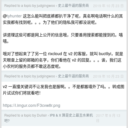
Replied to a topic by judgingwoo
史上最牛逼的服务商
2019 年 10 月 23 日
›
@
tyhunter
这怎么能叫把底裤都扒干净了呢，真名啊电话啊什么的其
实我都有找到呢。。。为了他们的隐私我可都没说呢。
讲道理这些可都是网上公开的信息哦，只要善用搜索都能搜到的。嘻
嘻。
哦对了想起来了了另一位 rixcloud 在 v2 的客服，就叫 buctliyi，就是
天眼查上留的邮箱的名字，你们看他在 v2 的回复。。。诶，我们这
小农村的服务员都不敢这态度呢。
Replied to a topic by judgingwoo
史上最牛逼的服务商
2019 年 10 月 23 日
›
v2 一直撞关键词不让发我也是服啊。。不是都搬墙外了吗。。转成图
片试试你们将就看吧！
https://i.imgur.com/F3cvw8r.png
Replied to a topic by Dullsir
IP8 & X 算是史上最丑水果机
2017 年 9 月 13
›
日
吧?