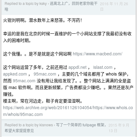
Replied to a topic by ksky
逃离北上广，回到老家你能干
2016 年 11 月 26
›
日
啥
火钳刘明啊。潜水数年上来怒答。不泻药！
幸运的是我在北京的时候一直维护的一个小网站支撑了我最初没有收
入的困难时期。
这个我懂。。是不是就是这个网站啊
https://www.macbed.com/
这个网站运营了多年，之前还用过
appdl.net
，
islast.com
，
appked.com
，
95mac.com
，主要的几个域名都用了 whois 保护，
然而
95mac.com
没有用让我给发现了。。整个网站上满满的全是盗
版 mac 软件啊。而且更新频繁，广告费都没少赚吧。。果然还是灰产
赚钱。
楼主啊，常在河边走，鞋子肯定要湿湿啊。
https://web.archive.org/web/20161126104054/https://www.whois.co
m/whois/95mac.com
Replied to a topic by kisnows
写了一个简单的 fullpage 框架，
2015 年 9 月
›
13 日
希望大家提提意见