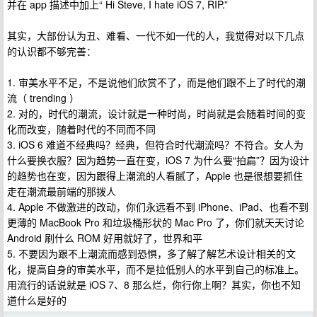
并在 app 描述中加上“ Hi Steve, I hate iOS 7, RIP.”
其实，大部份认为丑、难看、一代不如一代的人，我觉得对以下几点
的认识都不够完善：
1. 审美水平不足，不是说他们欣赏不了，而是他们跟不上了时代的潮
流（ trending ）
2. 对的，时代的潮流，设计就是一种时尚，时尚就是会随着时间的变
化而改变，随着时代的不同而不同
3. iOS 6 难道不经典吗？经典，但符合时代潮流吗？不符合。女人为
什么要换衣服？因为趋势一直在变，iOS 7 为什么要“拍扁”？因为设计
的趋势也在变，因为跟得上潮流的人看腻了，Apple 也是很想要抓住
走在潮流最前端的那拨人
4. Apple 不做激进的改动，你们永远看不到 iPhone、iPad、也看不到
更薄的 MacBook Pro 和垃圾桶形状的 Mac Pro 了，你们就天天讨论
Android 刷什么 ROM 好用就好了，世界和平
5. 不要因为跟不上潮流而感到恐惧，多了解了解艺术设计相关的文
化，提高自身的审美水平，而不是拉低别人的水平到自己的标准上。
用流行的话说就是 iOS 7、8 那么烂，你行你上啊？其实，你也不知
道什么是好的