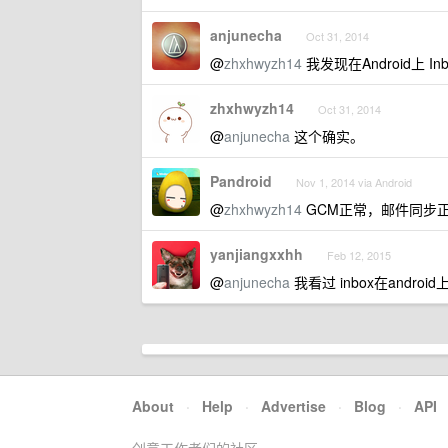
anjunecha
Oct 31, 2014
@
zhxhwyzh14
我发现在Android上 I
zhxhwyzh14
Oct 31, 2014
@
anjunecha
这个确实。
Pandroid
Nov 1, 2014 via Android
@
zhxhwyzh14
GCM正常，邮件同步
yanjiangxxhh
Feb 12, 2015
@
anjunecha
我看过 inbox在andro
About
·
Help
·
Advertise
·
Blog
·
API