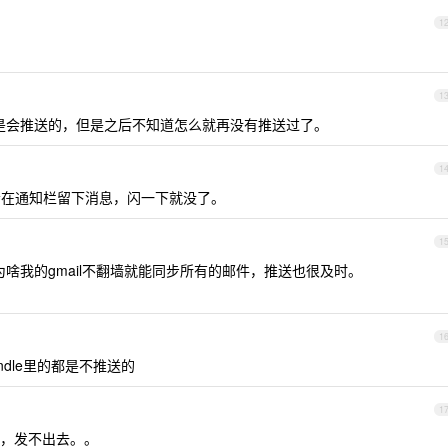
1
1
候是会推送的，但是之后不知道怎么就再没有推送过了。
1
不会在通知栏留下消息，闪一下就没了。
1
为啥我的gmail不翻墙就能同步所有的邮件，推送也很及时。
1
dle里的都是不推送的
1
到，发不出去。。