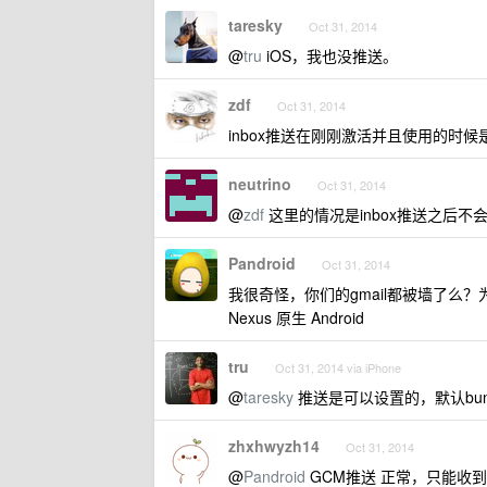
taresky
Oct 31, 2014
@
tru
iOS，我也没推送。
zdf
Oct 31, 2014
inbox推送在刚刚激活并且使用的时
neutrino
Oct 31, 2014
@
zdf
这里的情况是inbox推送之后
Pandroid
Oct 31, 2014
我很奇怪，你们的gmail都被墙了么？
Nexus 原生 Android
tru
Oct 31, 2014 via iPhone
@
taresky
推送是可以设置的，默认bun
zhxhwyzh14
Oct 31, 2014
@
Pandroid
GCM推送 正常，只能收