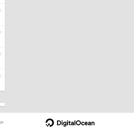
8
9
0
1
ge