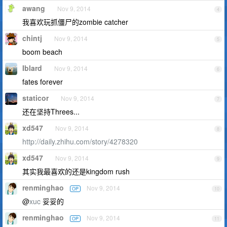
awang
Nov 9, 2014
4
我喜欢玩抓僵尸的zombie catcher
chintj
Nov 9, 2014
5
boom beach
Iblard
Nov 9, 2014
6
fates forever
staticor
Nov 9, 2014
7
还在坚持Threes...
xd547
Nov 9, 2014
8
http://daily.zhihu.com/story/4278320
xd547
Nov 9, 2014
9
其实我最喜欢的还是kingdom rush
renminghao
Nov 9, 2014
OP
10
@
xuc
妥妥的
renminghao
Nov 9, 2014
OP
11