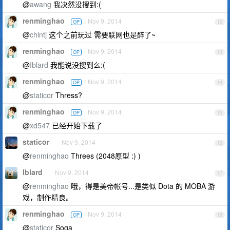
@
awang
我决然没搜到:(
renminghao
Nov 9, 2014
OP
12
@
chintj
这个之前玩过 需要联网也是醉了~
renminghao
Nov 9, 2014
OP
13
@
Iblard
我能说没搜到么:(
renminghao
Nov 9, 2014
OP
14
@
staticor
Thress?
renminghao
Nov 9, 2014
OP
15
@
xd547
已经开始下载了
staticor
Nov 9, 2014
16
@
renminghao
Threes (2048原型 :) )
Iblard
Nov 9, 2014
17
@
renminghao
哦，得是美帝帐号...是类似 Dota 的 MOBA 游
戏，制作精良。
renminghao
Nov 9, 2014
OP
18
@
staticor
Soga