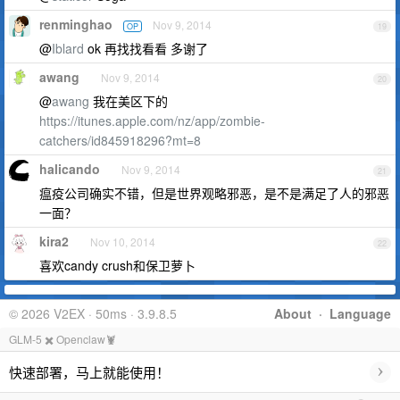
renminghao
Nov 9, 2014
OP
19
@
Iblard
ok 再找找看看 多谢了
awang
Nov 9, 2014
20
@
awang
我在美区下的
https://itunes.apple.com/nz/app/zombie-
catchers/id845918296?mt=8
halicando
Nov 9, 2014
21
瘟疫公司确实不错，但是世界观略邪恶，是不是满足了人的邪恶
一面？
kira2
Nov 10, 2014
22
喜欢candy crush和保卫萝卜
© 2026 V2EX · 50ms · 3.9.8.5
About
·
Language
GLM-5 ✖️ Openclaw🦞
›
快速部署，马上就能使用！