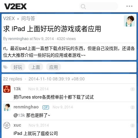
V2EX
问与答
›
求 iPad 上面好玩的游戏或者应用
By
renminghao
at Nov 9, 2014 · 4320 views
rt，最近ipad上面一直想下载点好玩的东西，但是自己没找到，还请各
位大大推荐介绍一些好玩的应用或者游戏~~
好玩
上面
应用
22 replies
•
2014-11-10 08:39:19 +08:00
13k
Nov 9, 2014
1
把iTunes store各类榜单前十都下载了试试
renminghao
Nov 9, 2014
OP
2
@
13k
那也是醉了~
xuc
Nov 9, 2014
3
iPad 上就玩了瘟疫公司