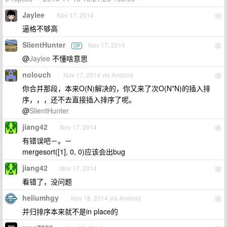
Jaylee
Nov 17, 2014
1
逼格不够高
SlientHunter
Nov 17, 2014
OP
2
@
Jaylee
不懂啥意思
nolouch
Nov 17, 2014 via Android
3
你合并那段，本来O(N)解决的，你又来了次O(N*N)的插入排
序，，，还不去直接插入排序了呢。
@
SlientHunter
jiang42
Nov 17, 2014
4
有错误吧－。－
mergesort([1], 0, 0)应该会出bug
jiang42
Nov 17, 2014
5
看错了，没问题
heliumhgy
Nov 18, 2014 via Android
6
并归排序本来就不是in place的