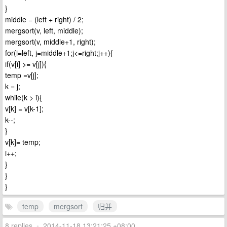
}
middle = (left + right) / 2;
mergsort(v, left, middle);
mergsort(v, middle+1, right);
for(i=left, j=middle+1;j<=right;j++){
if(v[i] >= v[j]){
temp =v[j];
k = j;
while(k > i){
v[k] = v[k-1];
k--;
}
v[k]= temp;
i++;
}
}
}
temp
mergsort
归并
8 replies
•
2014-11-18 13:21:25 +08:00