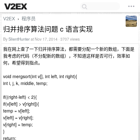
V2EX
程序员
›
归并排序算法问题 c 语言实现
By
SlientHunter
at Nov 17, 2014 · 3707 views
我在网上查了一下归并排序算法，都需要分配一个新的数组，下面是
我考虑的代码（不分配新的数组），不知道这样是否可行，效率如
何，希望得到指点。
void mergsort(int v[], int left, int right){
int i, j, k, middle, temp;
if((right-left) < 2){
if(v[left] > v[right]){
temp = v[left];
v[left] = v[right];
v[right] = temp;
}
return;